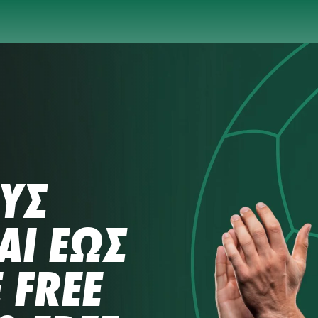
ΥΣ
ΑΙ ΕΩΣ
 FREE