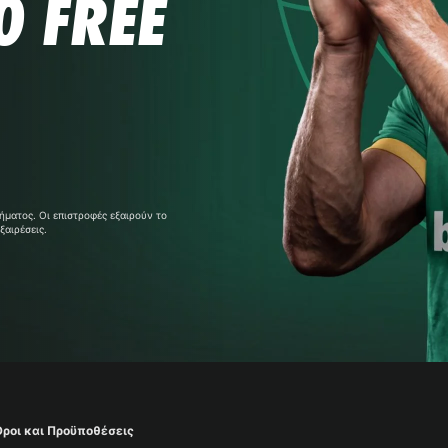
0 FREE
ματος. Οι επιστροφές εξαιρούν το
ξαιρέσεις.
Όροι και Προϋποθέσεις