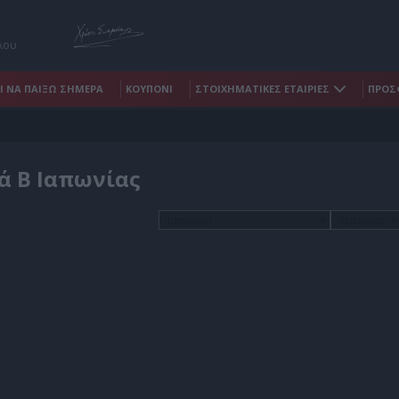
λου
Ι ΝΑ ΠΑΙΞΩ ΣΗΜΕΡΑ
ΚΟΥΠΟΝΙ
ΣΤΟΙΧΗΜΑΤΙΚΕΣ ΕΤΑΙΡΙΕΣ
ΠΡΟΣ
ά Β Ιαπωνίας