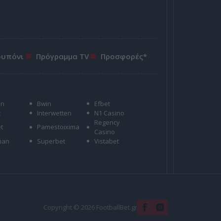
ουπόνι
Πρόγραμμα TV
Προσφορές*
on
Bwin
Efbet
t
Interwetten
N1 Casino
Regency
t
Pamestoixima
Casino
man
Superbet
Vistabet
Copyright © 2026 FootballBet.gr