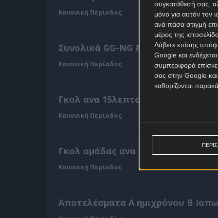
συγκατάθεσή σας, αλ
Κανονική Περίοδος
μόνο για αυτόν τον 
ανά πάσα στιγμή επι
μέρος της ιστοσελίδα
Λάβετε επίσης υπόψη
Συνολικά GG-NG & Over/Under Β Ι
Google και ενδέχετα
Κανονική Περίοδος
συμπεριφορά επίσκεψ
σας στην Google και
καθορίζονται παρακ
Γκολ ανα 15λεπτο Β Ιαπωνίας
Κανονική Περίοδος
ΠΕΡΙ
Γκολ ομάδας ανα 15λεπτο Β Ιαπων
Κανονική Περίοδος
Αποτελέσματα Α ημιχρόνου Β Ιαπω