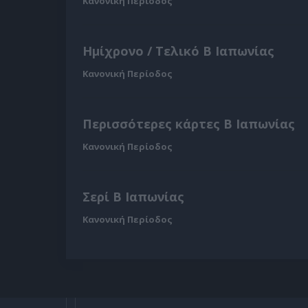
Κανονική Περίοδος
Ημίχρονο / Τελικό Β Ιαπωνίας
Κανονική Περίοδος
Περισσότερες κάρτες Β Ιαπωνίας
Κανονική Περίοδος
Σερί Β Ιαπωνίας
Κανονική Περίοδος