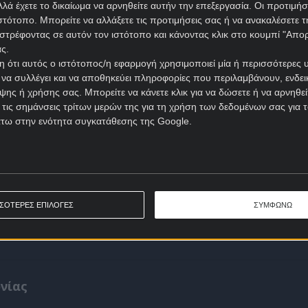
λά έχετε το δικαίωμα να αρνηθείτε αυτήν την επεξεργασία. Οι προτιμήσ
ιστότοπο. Μπορείτε να αλλάξετε τις προτιμήσεις σας ή να ανακαλέσετε
στρέφοντας σε αυτόν τον ιστότοπο και κάνοντας κλικ στο κουμπί "Απ
ς.
 ότι αυτός ο ιστότοπος/η εφαρμογή χρησιμοποιεί μία ή περισσότερες 
απωνίας
ι να συλλέγει και να αποθηκεύει πληροφορίες που περιλαμβάνουν, ενδεικ
ης ή χρήσης σας. Μπορείτε να κάνετε κλικ για να δώσετε ή να αρνηθε
 τις σημάνσεις τρίτων μερών της για τη χρήση των δεδομένων σας για
άτω στην ενότητα συγκατάθεσης της Google.
ΣΣΟΤΕΡΕΣ ΕΠΙΛΟΓΕΣ
ΣΥΜΦΩΝΩ
ίας
νίας