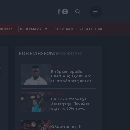
ΦΟΡΕΣ*
ΠΡΟΓΡΑΜΜΑ TV
ΒΑΘΜΟΛΟΓΙΕΣ - ΣΤΑΤΙΣΤΙΚΑ
ΡΟΗ ΕΙΔΗΣΕΩΝ
ΠΡΟΣΦΟΡΕΣ
05/08/2026
Επόμενη ομάδα
Βινίσιους Τζούνιορ:
Οι αποδόσεις και οι
πιθανότητες για
μεταγραφή στην
Άρσεναλ
05/08/2026
ΠΑΟΚ - Άντερλεχτ
διαιτητής: Πέναλτι
είχε το 50% των
αγώνων ελληνικών
ομάδων με
Μουνουέρα
05/08/2026
Ολυμπιακός: Η