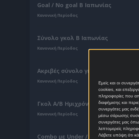
Goal / No goal Β Ιαπωνίας
Κανονική Περίοδος
Σύνολο γκολ Β Ιαπωνίας
Κανονική Περίοδος
Ακριβές σύνολο γκολ Β Ιαπωνίας
Κανονική Περίοδος
Εμείς και οι συνεργ
cookies, και επεξε
πληροφορίες που απο
Γκολ A/Β Ημιχρόνου Β Ιαπωνίας
διαφήμισης και περι
συνεργάτες μας ενδέ
Κανονική Περίοδος
μέσω σάρωσης συσκευ
συνεργάτες μας όπω
λεπτομερείς πληροφορ
Λάβετε υπόψη ότι κά
Combo με Under / Over Β Ιαπωνίας