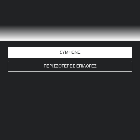
Ημίχρονο / Τελικό Β Πορτογαλίας
Κανονική Περίοδος
Περισσότερες κάρτες Β Πορτογαλίας
Κανονική Περίοδος
ΣΥΜΦΩΝΩ
ΠΕΡΙΣΣΟΤΕΡΕΣ ΕΠΙΛΟΓΕΣ
Σερί Β Πορτογαλίας
Κανονική Περίοδος