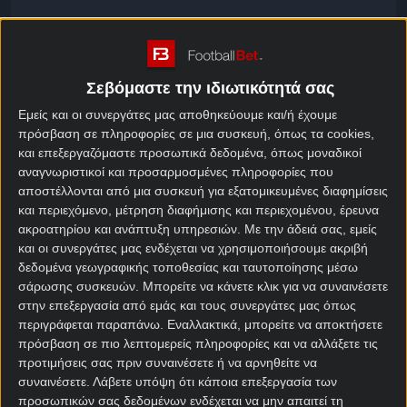
Πρόγραμμα Β Πορτογαλίας
Κανονική Περίοδος
Σεβόμαστε την ιδιωτικότητά σας
Εμείς και οι συνεργάτες μας αποθηκεύουμε και/ή έχουμε
Φόρμα Β Πορτογαλίας
πρόσβαση σε πληροφορίες σε μια συσκευή, όπως τα cookies,
και επεξεργαζόμαστε προσωπικά δεδομένα, όπως μοναδικοί
Κανονική Περίοδος
αναγνωριστικοί και προσαρμοσμένες πληροφορίες που
αποστέλλονται από μια συσκευή για εξατομικευμένες διαφημίσεις
και περιεχόμενο, μέτρηση διαφήμισης και περιεχομένου, έρευνα
Over / Under Β Πορτογαλίας
ακροατηρίου και ανάπτυξη υπηρεσιών.
Με την άδειά σας, εμείς
Κανονική Περίοδος
και οι συνεργάτες μας ενδέχεται να χρησιμοποιήσουμε ακριβή
δεδομένα γεωγραφικής τοποθεσίας και ταυτοποίησης μέσω
σάρωσης συσκευών. Μπορείτε να κάνετε κλικ για να συναινέσετε
στην επεξεργασία από εμάς και τους συνεργάτες μας όπως
Over / Under Β Πορτογαλίας
περιγράφεται παραπάνω. Εναλλακτικά, μπορείτε να αποκτήσετε
Κανονική Περίοδος
πρόσβαση σε πιο λεπτομερείς πληροφορίες και να αλλάξετε τις
προτιμήσεις σας πριν συναινέσετε ή να αρνηθείτε να
συναινέσετε.
Λάβετε υπόψη ότι κάποια επεξεργασία των
προσωπικών σας δεδομένων ενδέχεται να μην απαιτεί τη
Goal / No goal Β Πορτογαλίας