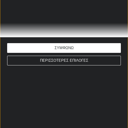
Ημίχρονο / Τελικό Γεωργία
Κανονική Περίοδος
Περισσότερες κάρτες Γεωργία
Κανονική Περίοδος
ΣΥΜΦΩΝΩ
ΠΕΡΙΣΣΟΤΕΡΕΣ ΕΠΙΛΟΓΕΣ
Σερί Γεωργία
Κανονική Περίοδος