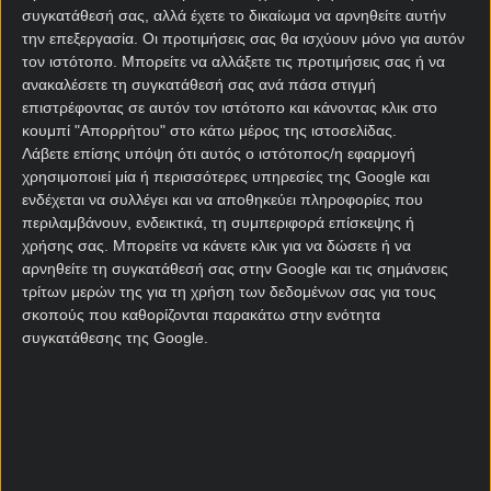
συγκατάθεσή σας, αλλά έχετε το δικαίωμα να αρνηθείτε αυτήν
Κανονική Περίοδος
την επεξεργασία. Οι προτιμήσεις σας θα ισχύουν μόνο για αυτόν
τον ιστότοπο. Μπορείτε να αλλάξετε τις προτιμήσεις σας ή να
ανακαλέσετε τη συγκατάθεσή σας ανά πάσα στιγμή
επιστρέφοντας σε αυτόν τον ιστότοπο και κάνοντας κλικ στο
Σύνολο γκολ Γεωργία
κουμπί "Απορρήτου" στο κάτω μέρος της ιστοσελίδας.
Κανονική Περίοδος
Λάβετε επίσης υπόψη ότι αυτός ο ιστότοπος/η εφαρμογή
χρησιμοποιεί μία ή περισσότερες υπηρεσίες της Google και
ενδέχεται να συλλέγει και να αποθηκεύει πληροφορίες που
Ακριβές σύνολο γκολ Γεωργία
περιλαμβάνουν, ενδεικτικά, τη συμπεριφορά επίσκεψης ή
χρήσης σας. Μπορείτε να κάνετε κλικ για να δώσετε ή να
Κανονική Περίοδος
αρνηθείτε τη συγκατάθεσή σας στην Google και τις σημάνσεις
τρίτων μερών της για τη χρήση των δεδομένων σας για τους
σκοπούς που καθορίζονται παρακάτω στην ενότητα
Γκολ A/Β Ημιχρόνου Γεωργία
συγκατάθεσης της Google.
Κανονική Περίοδος
Combo με Under / Over Γεωργία
Κανονική Περίοδος