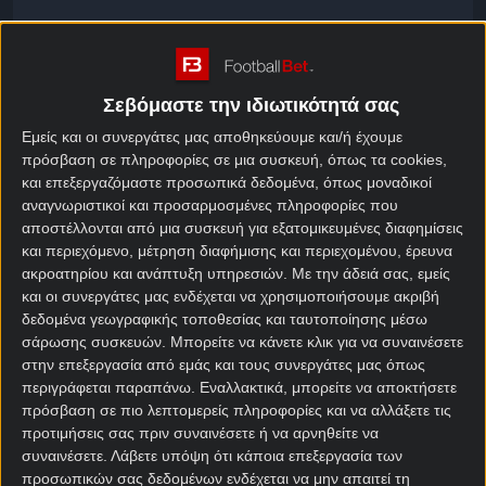
Πρόγραμμα Γεωργία
Κανονική Περίοδος
Σεβόμαστε την ιδιωτικότητά σας
Εμείς και οι συνεργάτες μας αποθηκεύουμε και/ή έχουμε
Φόρμα Γεωργία
πρόσβαση σε πληροφορίες σε μια συσκευή, όπως τα cookies,
και επεξεργαζόμαστε προσωπικά δεδομένα, όπως μοναδικοί
Κανονική Περίοδος
αναγνωριστικοί και προσαρμοσμένες πληροφορίες που
αποστέλλονται από μια συσκευή για εξατομικευμένες διαφημίσεις
και περιεχόμενο, μέτρηση διαφήμισης και περιεχομένου, έρευνα
Over / Under Γεωργία
ακροατηρίου και ανάπτυξη υπηρεσιών.
Με την άδειά σας, εμείς
Κανονική Περίοδος
και οι συνεργάτες μας ενδέχεται να χρησιμοποιήσουμε ακριβή
δεδομένα γεωγραφικής τοποθεσίας και ταυτοποίησης μέσω
σάρωσης συσκευών. Μπορείτε να κάνετε κλικ για να συναινέσετε
στην επεξεργασία από εμάς και τους συνεργάτες μας όπως
Over / Under Γεωργία
περιγράφεται παραπάνω. Εναλλακτικά, μπορείτε να αποκτήσετε
Κανονική Περίοδος
πρόσβαση σε πιο λεπτομερείς πληροφορίες και να αλλάξετε τις
προτιμήσεις σας πριν συναινέσετε ή να αρνηθείτε να
συναινέσετε.
Λάβετε υπόψη ότι κάποια επεξεργασία των
προσωπικών σας δεδομένων ενδέχεται να μην απαιτεί τη
Goal / No goal Γεωργία