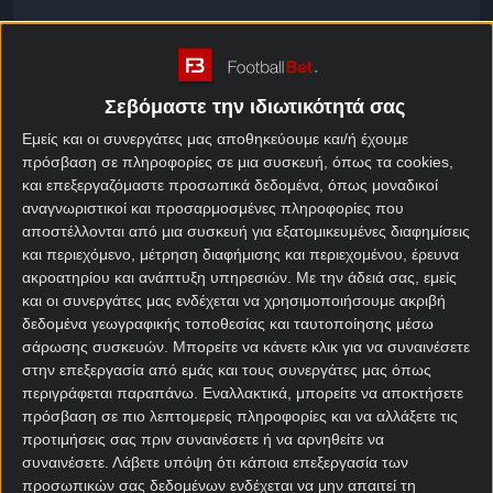
Πρόγραμμα Πρέμιερ Λιγκ
Κανονική Περίοδος
Σεβόμαστε την ιδιωτικότητά σας
Εμείς και οι συνεργάτες μας αποθηκεύουμε και/ή έχουμε
Φόρμα Πρέμιερ Λιγκ
πρόσβαση σε πληροφορίες σε μια συσκευή, όπως τα cookies,
και επεξεργαζόμαστε προσωπικά δεδομένα, όπως μοναδικοί
Κανονική Περίοδος
αναγνωριστικοί και προσαρμοσμένες πληροφορίες που
αποστέλλονται από μια συσκευή για εξατομικευμένες διαφημίσεις
και περιεχόμενο, μέτρηση διαφήμισης και περιεχομένου, έρευνα
Over / Under Πρέμιερ Λιγκ
ακροατηρίου και ανάπτυξη υπηρεσιών.
Με την άδειά σας, εμείς
Κανονική Περίοδος
και οι συνεργάτες μας ενδέχεται να χρησιμοποιήσουμε ακριβή
δεδομένα γεωγραφικής τοποθεσίας και ταυτοποίησης μέσω
σάρωσης συσκευών. Μπορείτε να κάνετε κλικ για να συναινέσετε
στην επεξεργασία από εμάς και τους συνεργάτες μας όπως
Over / Under Πρέμιερ Λιγκ
περιγράφεται παραπάνω. Εναλλακτικά, μπορείτε να αποκτήσετε
Κανονική Περίοδος
πρόσβαση σε πιο λεπτομερείς πληροφορίες και να αλλάξετε τις
προτιμήσεις σας πριν συναινέσετε ή να αρνηθείτε να
συναινέσετε.
Λάβετε υπόψη ότι κάποια επεξεργασία των
προσωπικών σας δεδομένων ενδέχεται να μην απαιτεί τη
Goal / No goal Πρέμιερ Λιγκ