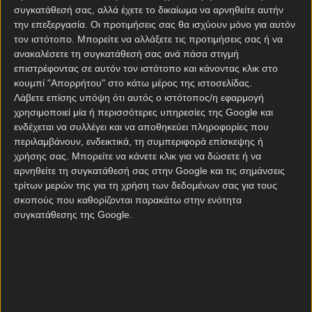
συγκατάθεσή σας, αλλά έχετε το δικαίωμα να αρνηθείτε αυτήν
Κανονική Περίοδος
την επεξεργασία. Οι προτιμήσεις σας θα ισχύουν μόνο για αυτόν
τον ιστότοπο. Μπορείτε να αλλάξετε τις προτιμήσεις σας ή να
ανακαλέσετε τη συγκατάθεσή σας ανά πάσα στιγμή
επιστρέφοντας σε αυτόν τον ιστότοπο και κάνοντας κλικ στο
Σύνολο γκολ Πρέμιερ Λιγκ
κουμπί "Απορρήτου" στο κάτω μέρος της ιστοσελίδας.
Κανονική Περίοδος
Λάβετε επίσης υπόψη ότι αυτός ο ιστότοπος/η εφαρμογή
χρησιμοποιεί μία ή περισσότερες υπηρεσίες της Google και
ενδέχεται να συλλέγει και να αποθηκεύει πληροφορίες που
Ακριβές σύνολο γκολ Πρέμιερ Λιγκ
περιλαμβάνουν, ενδεικτικά, τη συμπεριφορά επίσκεψης ή
χρήσης σας. Μπορείτε να κάνετε κλικ για να δώσετε ή να
Κανονική Περίοδος
αρνηθείτε τη συγκατάθεσή σας στην Google και τις σημάνσεις
τρίτων μερών της για τη χρήση των δεδομένων σας για τους
σκοπούς που καθορίζονται παρακάτω στην ενότητα
Γκολ A/Β Ημιχρόνου Πρέμιερ Λιγκ
συγκατάθεσης της Google.
Κανονική Περίοδος
Combo με Under / Over Πρέμιερ Λιγκ
Κανονική Περίοδος