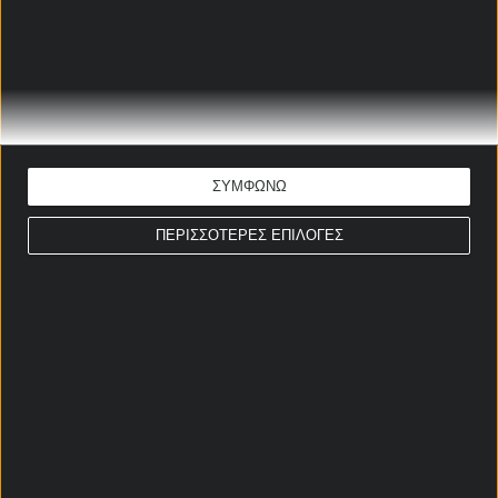
Ημίχρονο / Τελικό Πρέμιερ Λιγκ
Κανονική Περίοδος
Περισσότερες κάρτες Πρέμιερ Λιγκ
Κανονική Περίοδος
ΣΥΜΦΩΝΩ
ΠΕΡΙΣΣΟΤΕΡΕΣ ΕΠΙΛΟΓΕΣ
Σερί Πρέμιερ Λιγκ
Κανονική Περίοδος