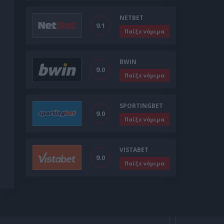
NETBET
9.1
Παίξε νόμιμα
BWIN
9.0
Παίξε νόμιμα
SPORTINGBET
9.0
Παίξε νόμιμα
VISTABET
9.0
Παίξε νόμιμα