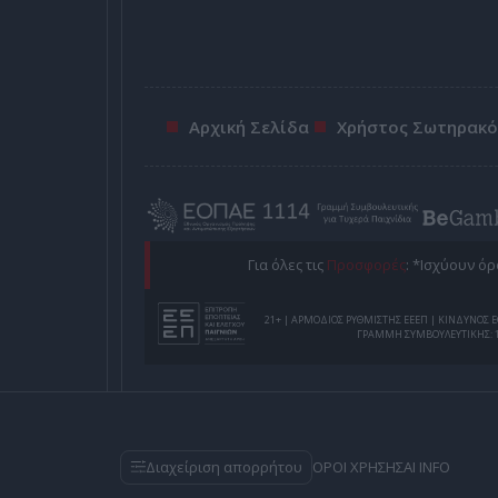
Αρχική Σελίδα
Χρήστος Σωτηρακ
Για όλες τις
Προσφορές
: *Ισχύουν ό
21+ | ΑΡΜΟΔΙΟΣ ΡΥΘΜΙΣΤΗΣ ΕΕΕΠ | ΚΙΝΔΥΝΟΣ Ε
ΓΡΑΜΜΗ ΣΥΜΒΟΥΛΕΥΤΙΚΗΣ: 1
Διαχείριση απορρήτου
ΟΡΟΙ ΧΡΗΣΗΣ
AI INFO