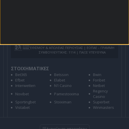
Για όλες τις
Προσφορές
: *Ισχύουν όροι και
προϋποθέσεις
21+ | ΑΡΜΟΔΙΟΣ ΡΥΘΜΙΣΤΗΣ ΕΕΕΠ | ΚΙΝΔΥΝΟΣ
ΕΘΙΣΜΟΥ & ΑΠΩΛΕΙΑΣ ΠΕΡΙΟΥΣΙΑΣ | ΕΟΠΑΕ – ΓΡΑΜΜΗ
ΣΥΜΒΟΥΛΕΥΤΙΚΗΣ: 1114 | ΠΑΙΞΕ ΥΠΕΥΘΥΝΑ
ΣΤΟΙΧΗΜΑΤΙΚΕΣ
Bet365
Betsson
Bwin
Efbet
Elabet
Fonbet
Interwetten
N1 Casino
Netbet
Regency
Novibet
Pamestoixima
Casino
Sportingbet
Stoiximan
Superbet
Vistabet
Winmasters
Διαχείριση απορρήτου