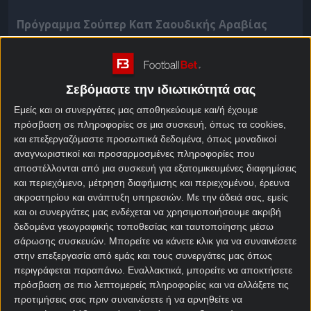
Πρόγραμμα Σούπερ Καπ Σαουδικής Αραβίας
Κύρια Διοργάνωση
Σεβόμαστε την ιδιωτικότητά σας
Φόρμα Σούπερ Καπ Σαουδικής Αραβίας
Εμείς και οι συνεργάτες μας αποθηκεύουμε και/ή έχουμε
Κύρια Διοργάνωση
πρόσβαση σε πληροφορίες σε μια συσκευή, όπως τα cookies,
και επεξεργαζόμαστε προσωπικά δεδομένα, όπως μοναδικοί
αναγνωριστικοί και προσαρμοσμένες πληροφορίες που
Over / Under Σούπερ Καπ Σαουδικής Αραβίας
αποστέλλονται από μια συσκευή για εξατομικευμένες διαφημίσεις
και περιεχόμενο, μέτρηση διαφήμισης και περιεχομένου, έρευνα
Κύρια Διοργάνωση
ακροατηρίου και ανάπτυξη υπηρεσιών.
Με την άδειά σας, εμείς
και οι συνεργάτες μας ενδέχεται να χρησιμοποιήσουμε ακριβή
δεδομένα γεωγραφικής τοποθεσίας και ταυτοποίησης μέσω
Over / Under Σούπερ Καπ Σαουδικής Αραβίας
σάρωσης συσκευών. Μπορείτε να κάνετε κλικ για να συναινέσετε
στην επεξεργασία από εμάς και τους συνεργάτες μας όπως
Κύρια Διοργάνωση
περιγράφεται παραπάνω. Εναλλακτικά, μπορείτε να αποκτήσετε
πρόσβαση σε πιο λεπτομερείς πληροφορίες και να αλλάξετε τις
προτιμήσεις σας πριν συναινέσετε ή να αρνηθείτε να
Goal / No goal Σούπερ Καπ Σαουδικής Αραβίας