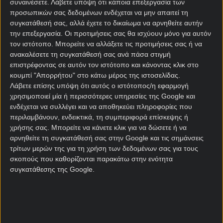
συναινέσετε.
Λάβετε υπόψη ότι κάποια επεξεργασία των
προσωπικών σας δεδομένων ενδέχεται να μην απαιτεί τη
Κύρια Διοργάνωση
συγκατάθεσή σας, αλλά έχετε το δικαίωμα να αρνηθείτε αυτήν
την επεξεργασία. Οι προτιμήσεις σας θα ισχύουν μόνο για αυτόν
τον ιστότοπο. Μπορείτε να αλλάξετε τις προτιμήσεις σας ή να
Σύνολο γκολ Σούπερ Καπ Σαουδικής Αραβίας
ανακαλέσετε τη συγκατάθεσή σας ανά πάσα στιγμή
επιστρέφοντας σε αυτόν τον ιστότοπο και κάνοντας κλικ στο
Κύρια Διοργάνωση
κουμπί "Απορρήτου" στο κάτω μέρος της ιστοσελίδας.
Λάβετε επίσης υπόψη ότι αυτός ο ιστότοπος/η εφαρμογή
χρησιμοποιεί μία ή περισσότερες υπηρεσίες της Google και
Ακριβές σύνολο γκολ Σούπερ Καπ Σαουδικής
ενδέχεται να συλλέγει και να αποθηκεύει πληροφορίες που
Αραβίας
περιλαμβάνουν, ενδεικτικά, τη συμπεριφορά επίσκεψης ή
χρήσης σας. Μπορείτε να κάνετε κλικ για να δώσετε ή να
Κύρια Διοργάνωση
αρνηθείτε τη συγκατάθεσή σας στην Google και τις σημάνσεις
τρίτων μερών της για τη χρήση των δεδομένων σας για τους
σκοπούς που καθορίζονται παρακάτω στην ενότητα
Γκολ A/Β Ημιχρόνου Σούπερ Καπ Σαουδικής
συγκατάθεσης της Google.
Αραβίας
Κύρια Διοργάνωση