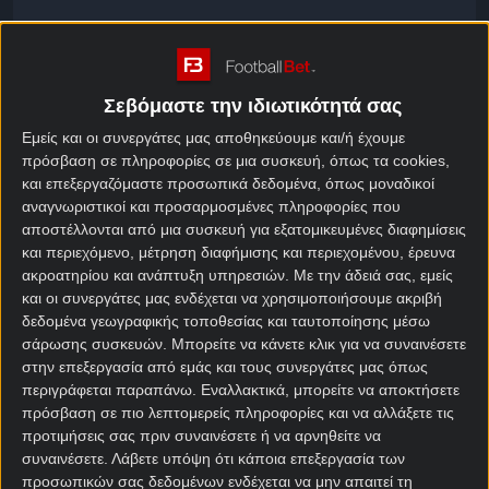
Πρόγραμμα Τσεχία
Κανονική Περίοδος
Σεβόμαστε την ιδιωτικότητά σας
Εμείς και οι συνεργάτες μας αποθηκεύουμε και/ή έχουμε
Φόρμα Τσεχία
πρόσβαση σε πληροφορίες σε μια συσκευή, όπως τα cookies,
και επεξεργαζόμαστε προσωπικά δεδομένα, όπως μοναδικοί
Κανονική Περίοδος
αναγνωριστικοί και προσαρμοσμένες πληροφορίες που
αποστέλλονται από μια συσκευή για εξατομικευμένες διαφημίσεις
και περιεχόμενο, μέτρηση διαφήμισης και περιεχομένου, έρευνα
Over / Under Τσεχία
ακροατηρίου και ανάπτυξη υπηρεσιών.
Με την άδειά σας, εμείς
Κανονική Περίοδος
και οι συνεργάτες μας ενδέχεται να χρησιμοποιήσουμε ακριβή
δεδομένα γεωγραφικής τοποθεσίας και ταυτοποίησης μέσω
σάρωσης συσκευών. Μπορείτε να κάνετε κλικ για να συναινέσετε
στην επεξεργασία από εμάς και τους συνεργάτες μας όπως
Over / Under Τσεχία
περιγράφεται παραπάνω. Εναλλακτικά, μπορείτε να αποκτήσετε
Κανονική Περίοδος
πρόσβαση σε πιο λεπτομερείς πληροφορίες και να αλλάξετε τις
προτιμήσεις σας πριν συναινέσετε ή να αρνηθείτε να
συναινέσετε.
Λάβετε υπόψη ότι κάποια επεξεργασία των
προσωπικών σας δεδομένων ενδέχεται να μην απαιτεί τη
Goal / No goal Τσεχία