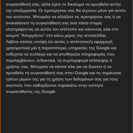
συγκατάθεσή σας, αλλά έχετε το δικαίωμα να αρνηθείτε αυτήν
Κανονική Περίοδος
την επεξεργασία. Οι προτιμήσεις σας θα ισχύουν μόνο για αυτόν
τον ιστότοπο. Μπορείτε να αλλάξετε τις προτιμήσεις σας ή να
ανακαλέσετε τη συγκατάθεσή σας ανά πάσα στιγμή
επιστρέφοντας σε αυτόν τον ιστότοπο και κάνοντας κλικ στο
Σύνολο γκολ Τσεχία
κουμπί "Απορρήτου" στο κάτω μέρος της ιστοσελίδας.
Κανονική Περίοδος
Λάβετε επίσης υπόψη ότι αυτός ο ιστότοπος/η εφαρμογή
χρησιμοποιεί μία ή περισσότερες υπηρεσίες της Google και
ενδέχεται να συλλέγει και να αποθηκεύει πληροφορίες που
Ακριβές σύνολο γκολ Τσεχία
περιλαμβάνουν, ενδεικτικά, τη συμπεριφορά επίσκεψης ή
χρήσης σας. Μπορείτε να κάνετε κλικ για να δώσετε ή να
Κανονική Περίοδος
αρνηθείτε τη συγκατάθεσή σας στην Google και τις σημάνσεις
τρίτων μερών της για τη χρήση των δεδομένων σας για τους
σκοπούς που καθορίζονται παρακάτω στην ενότητα
Γκολ A/Β Ημιχρόνου Τσεχία
συγκατάθεσης της Google.
Κανονική Περίοδος
Combo με Under / Over Τσεχία
Κανονική Περίοδος