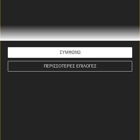
Ημίχρονο / Τελικό Τσεχία
Κανονική Περίοδος
Περισσότερες κάρτες Τσεχία
Κανονική Περίοδος
ΣΥΜΦΩΝΩ
ΠΕΡΙΣΣΟΤΕΡΕΣ ΕΠΙΛΟΓΕΣ
Σερί Τσεχία
Κανονική Περίοδος