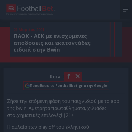
Με την υπογραφή του Χρήστου Σωτηρακόπουλου
21 Μαρτίου 2021
ΠΑΟΚ - ΑΕΚ με ενισχυμένες
αποδόσεις και εκατοντάδες
ειδικά στην Bwin
Κοιν. :
Πρόσθεσε το Footballbet.gr στην Google
Ζήσε την επόμενη φάση του παιχνιδιού με το app
της bwin. Αμέτρητα πρωταθλήματα, χιλιάδες
στοιχηματικές επιλογές! |21+
H αυλαία των play off του ελληνικού