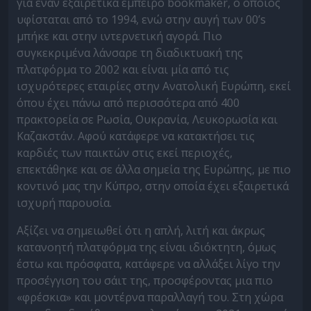
για έναν εξαιρετικά έμπειρο bookmaker, ο οποίος
υφίσταται από το 1994, ενώ στην αυγή των 00’s
μπήκε και στην ιντερνετική αγορά. Πιο
συγκεκριμένα λάνσαρε τη διαδικτυακή της
πλατφόρμα το 2002 και είναι μία από τις
ισχυρότερες εταιρίες στην Ανατολική Ευρώπη, εκεί
όπου έχει πάνω από περισσότερα από 400
πρακτορεία σε Ρωσία, Ουκρανία, Λευκορωσία και
Καζακστάν. Αφού κατάφερε να κατακτήσει τις
καρδιές των παικτών στις εκεί περιοχές,
επεκτάθηκε και σε άλλα σημεία της Ευρώπης, με πιο
κοντινό μας την Κύπρο, στην οποία έχει εξαιρετικά
ισχυρή παρουσία.
Αξίζει να σημειωθεί ότι η απλή, λιτή και άκρως
κατανοητή πλατφόρμα της είναι ιδιόκτητη, όμως
έστω και πρόσφατα, κατάφερε να αλλάξει λίγο την
προσέγγιση του σάιτ της, προσφέροντας μια πιο
«φρέσκια» και μοντέρνα παραλλαγή του. Στη χώρα