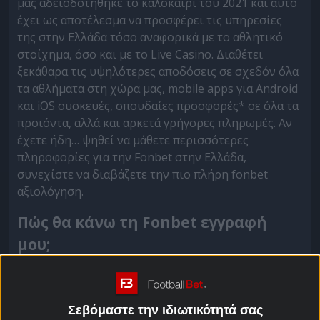
μας αδειοδοτήθηκε το καλοκαίρι του 2021 και αυτό
έχει ως αποτέλεσμα να προσφέρει τις υπηρεσίες
της στην Ελλάδα τόσο αναφορικά με το αθλητικό
στοίχημα, όσο και με το Live Casino. Διαθέτει
ξεκάθαρα τις υψηλότερες αποδόσεις σε σχεδόν όλα
τα αθλήματα στη χώρα μας, mobile apps για Android
και iOS συσκευές, σπουδαίες προσφορές* σε όλα τα
προϊόντα, αλλά και αρκετά γρήγορες πληρωμές. Αν
έχετε ήδη… ψηθεί να μάθετε περισσότερες
πληροφορίες για την Fonbet στην Ελλάδα,
συνεχίστε να διαβάζετε την πιο πλήρη fonbet
αξιολόγηση.
Πώς θα κάνω τη Fonbet εγγραφή
μου;
Καλά δείχνουν να είναι τα νέα για τα επίδοξα νέα
μέλη της Fonbet, αφού σε καμία περίπτωση δεν θα
Σεβόμαστε την ιδιωτικότητά σας
δυσκολευτούν να ολοκληρώσουν γρήγορα και