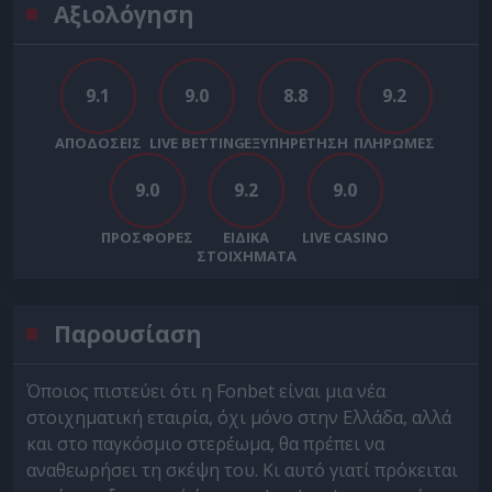
Αξιολόγηση
9.1
9.0
8.8
9.2
ΑΠΟΔΟΣΕΙΣ
LIVE BETTING
ΕΞΥΠΗΡΕΤΗΣΗ
ΠΛΗΡΩΜΕΣ
9.0
9.2
9.0
ΠΡΟΣΦΟΡΕΣ
ΕΙΔΙΚΑ
LIVE CASINO
ΣΤΟΙΧΗΜΑΤΑ
Παρουσίαση
Όποιος πιστεύει ότι η Fonbet είναι μια νέα
στοιχηματική εταιρία, όχι μόνο στην Ελλάδα, αλλά
και στο παγκόσμιο στερέωμα, θα πρέπει να
αναθεωρήσει τη σκέψη του. Κι αυτό γιατί πρόκειται