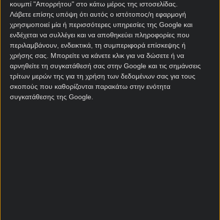
κουμπί "Απορρήτου" στο κάτω μέρος της ιστοσελίδας.
της αγοράς, μέχρι μια τεράστια ποικιλία από
Λάβετε επίσης υπόψη ότι αυτός ο ιστότοπος/η εφαρμογή
αθλήματα και στοιχηματικά γεγονότα και μια
χρησιμοποιεί μία ή περισσότερες υπηρεσίες της Google και
εμπειρία 20 και πλέον ετών η οποία διασφαλίζει
ενδέχεται να συλλέγει και να αποθηκεύει πληροφορίες που
τους παίκτες ότι μπορούν να νιώθουν ασφαλείς
περιλαμβάνουν, ενδεικτικά, τη συμπεριφορά επίσκεψης ή
παίζοντας στοίχημα και Live casino εδώ. Δεν σας
χρήσης σας. Μπορείτε να κάνετε κλικ για να δώσετε ή να
αρνηθείτε τη συγκατάθεσή σας στην Google και τις σημάνσεις
φτάνουν αυτά; Τότε θα πρέπει να συνυπολογίσετε
τρίτων μερών της για τη χρήση των δεδομένων σας για τους
και τις εξαιρετικά γρήγορες πληρωμές, τις έξτρα
σκοπούς που καθορίζονται παρακάτω στην ενότητα
υπηρεσίες όπως το Live Streaming και το Cashout *,
συγκατάθεσης της Google.
αλλά και την αρκετά ικανοποιητική ποικιλία
παιχνιδιών Live Casino.
Fonbet Ταυτοποίηση
Αρχικά, είναι πολύ σημαντικό να θυμάστε ότι θα
πρέπει να κάνετε την ταυτοποίησή σας μέσα σε 60
ημέρες από την ολοκλήρωση της εγγραφής στη
Fonbet. Όσο και αν πρόκειται για μία βαρετή
διαδικασία θα πρέπει να τη φέρετε εις πέρας για δύο
λόγους. Πρώτα από όλα γιατί αν περάσουν 60