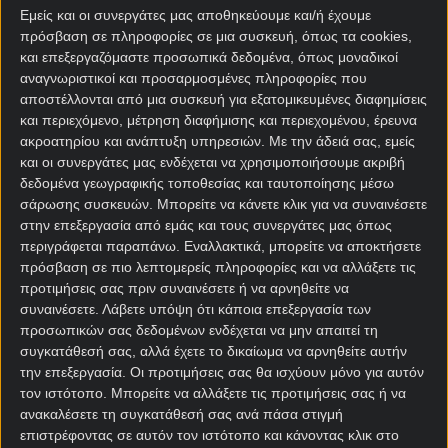
άμεσα τη Fonbet εγγραφή τους. Αρκεί να μπείτε στην
Εμείς και οι συνεργάτες μας αποθηκεύουμε και/ή έχουμε
κεντρική σελίδα και από εκεί να αναζητήσετε το
πρόσβαση σε πληροφορίες σε μια συσκευή, όπως τα cookies,
και επεξεργαζόμαστε προσωπικά δεδομένα, όπως μοναδικοί
κουμπί ΕΓΓΡΑΦΗ, το οποίο βρίσκεται πάνω και
αναγνωριστικοί και προσαρμοσμένες πληροφορίες που
δεξια στην οθόνη σας. Στη συνέχεια θα σας ανοίξει
αποστέλλονται από μια συσκευή για εξατομικευμένες διαφημίσεις
η φόρμα συμπλήρωσης των προσωπικών σας
και περιεχόμενο, μέτρηση διαφήμισης και περιεχομένου, έρευνα
στοιχείω και θα πρέπει να καταχωρήσετε τον
ακροατηρίου και ανάπτυξη υπηρεσιών.
Με την άδειά σας, εμείς
αριθμό του κινητού σας, το email και τον κωδικό
και οι συνεργάτες μας ενδέχεται να χρησιμοποιήσουμε ακριβή
password που θέλετε. Αμέσως μετά καταχωρείτε τις
δεδομένα γεωγραφικής τοποθεσίας και ταυτοποίησης μέσω
προσωπικές σας πληροφορίες και τέλος τα όρια
σάρωσης συσκευών. Μπορείτε να κάνετε κλικ για να συναινέσετε
στην επεξεργασία από εμάς και τους συνεργάτες μας όπως
σας, χρονικά, οικονομικά και για απώλειες. Πλέον
περιγράφεται παραπάνω. Εναλλακτικά, μπορείτε να αποκτήσετε
είσαστε έτοιμοι για να παίξετε και για να είσαστε
πρόσβαση σε πιο λεπτομερείς πληροφορίες και να αλλάξετε τις
πλήρως έτοιμοι, θα χρειαστεί απλά να
προτιμήσεις σας πριν συναινέσετε ή να αρνηθείτε να
ολοκληρώσετε τη διαδικασία της ταυτοποίησης, για
συναινέσετε.
Λάβετε υπόψη ότι κάποια επεξεργασία των
την οποία θα μιλήσουμε αμέσως μετά.
προσωπικών σας δεδομένων ενδέχεται να μην απαιτεί τη
συγκατάθεσή σας, αλλά έχετε το δικαίωμα να αρνηθείτε αυτήν
Γιατί να παίξω στη Fonbet;
την επεξεργασία. Οι προτιμήσεις σας θα ισχύουν μόνο για αυτόν
τον ιστότοπο. Μπορείτε να αλλάξετε τις προτιμήσεις σας ή να
ανακαλέσετε τη συγκατάθεσή σας ανά πάσα στιγμή
Θέλει και ρώτημα; Όλα όσα αναζητάει ο Έλληνας
επιστρέφοντας σε αυτόν τον ιστότοπο και κάνοντας κλικ στο
παίκτης είναι εδώ. Από τις υψηλότερες αποδόσεις