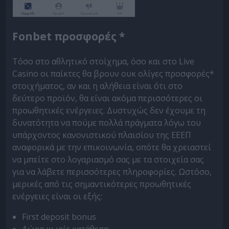
Fonbet προσφορές *
Τόσο στο αθλητικό στοίχημα, όσο και στο Live
Casino οι παίκτες θα βρουν ουκ ολίγες προσφορές*
στοιχήματος, αν και η αλήθεια είναι ότι στο
δεύτερο προϊόν, θα είναι ακόμα περισσότερες οι
προωθητικές ενέργειες. Δυστυχώς δεν έχουμε τη
δυνατότητα να πούμε πολλά πράγματα λόγω του
υπάρχοντος κανονιστικού πλαισίου της ΕΕΕΠ
αναφορικά με την επικοινωνία, οπότε θα χρειαστεί
να μπείτε στο λογαριασμό σας με τα στοιχεία σας
για να λάβετε περισσότερες πληροφορίες. Ωστόσο,
μερικές από τις σημαντικότερες προωθητικές
ενέργειες είναι οι εξής:
First deposit bonus
Δώρα χωρίς κατάθεση