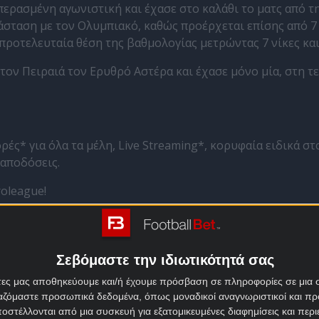
ερασμένη αγωνιστική και έχασε στο καλάθι το ματς από 
άσταση με τον Ολυμπιακό, καθώς προέρχεται επίσης από 7
προτελευταία θέση της βαθμολογίας μετρώντας 7 νίκες και 
τον Πειραιά τον Ερυθρό Αστέρα και έχασε μόνο μία, στη τ
ές* για όλα τα μέλη, Live Streaming*, κορυφαία ειδικά σ
 αποδόσεις.
roleague!
 ΠΑΣΑ ΣΤΙΓΜΗ
Σεβόμαστε την ιδιωτικότητά σας
ΠΟΡΙΚΗΣ ΕΠΙΚΟΙΝΩΝΙΑΣ: ΕΕΕΠ | ΚΙΝΔΥΝΟΣ ΕΘΙΣΜΟΥ & 
άτες μας αποθηκεύουμε και/ή έχουμε πρόσβαση σε πληροφορίες σε μια
ΙΞΕ ΥΠΕΥΘΥΝΑ
ργαζόμαστε προσωπικά δεδομένα, όπως μοναδικοί αναγνωριστικοί και 
στέλλονται από μια συσκευή για εξατομικευμένες διαφημίσεις και περ