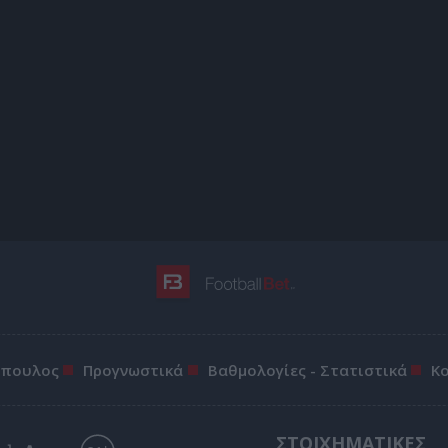
όπουλος
Προγνωστικά
Βαθμολογίες - Στατιστικά
Κ
ΣΤΟΙΧΗΜΑΤΙΚΕΣ