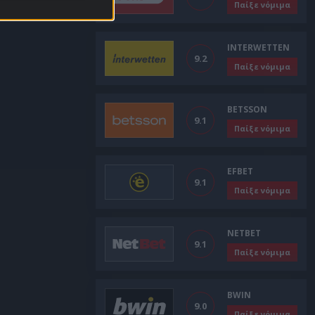
Παίξε νόμιμα
INTERWETTEN
9.2
Παίξε νόμιμα
BETSSON
9.1
Παίξε νόμιμα
EFBET
9.1
Παίξε νόμιμα
NETBET
9.1
Παίξε νόμιμα
BWIN
9.0
Παίξε νόμιμα