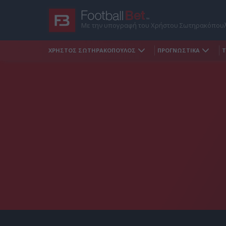
Με την υπογραφή του Χρήστου Σωτηρακόπου
ΧΡΗΣΤΟΣ ΣΩΤΗΡΑΚΟΠΟΥΛΟΣ
ΠΡΟΓΝΩΣΤΙΚΑ
Τ