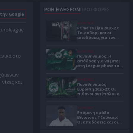
ΡΟΗ ΕΙΔΗΣΕΩΝ
ΠΡΟΣΦΟΡΕΣ
στην Google
06/08/2026
Primeira Liga 2026-27:
Euroleague
Τα φαβορί και οι
αποδόσεις για τον
πρωταθλητή
Πορτογαλίας 🏆
06/08/2026
ανικά στο
Παναθηναϊκός: Η
απόδοση για να μπει
στη League phase του
Κόνφερενς Λιγκ 🍀
εχόμενων
06/08/2026
 νίκες και
Παναθηναϊκός
Ευρώπη 2026-27: Οι
πιθανοί αντίπαλοι και
το απαιτητικό
πρόγραμμα
05/08/2026
Επόμενη ομάδα
Βινίσιους Τζούνιορ:
Οι αποδόσεις και οι
πιθανότητες για
μεταγραφή στην