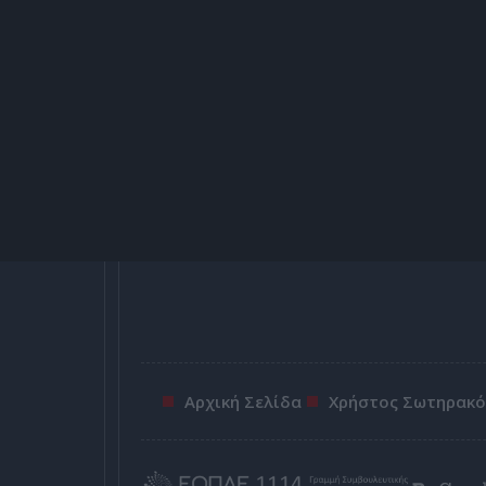
Αρχική Σελίδα
Χρήστος Σωτηρακ