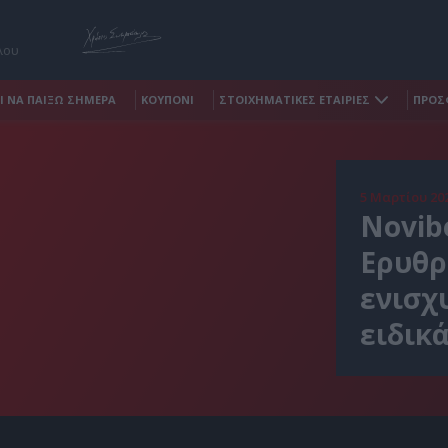
λου
Ι ΝΑ ΠΑΙΞΩ ΣΗΜΕΡΑ
ΚΟΥΠΟΝΙ
ΣΤΟΙΧΗΜΑΤΙΚΕΣ ΕΤΑΙΡΙΕΣ
ΠΡΟΣ
5 Μαρτίου 20
Novib
Ερυθρ
ενισχ
ειδικ