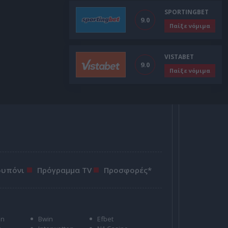
SPORTINGBET
9.0
Παίξε νόμιμα
VISTABET
9.0
Παίξε νόμιμα
ουπόνι
Πρόγραμμα TV
Προσφορές*
on
Bwin
Efbet