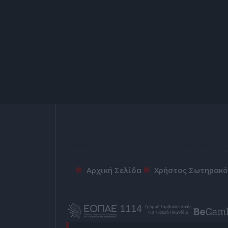
Αρχική Σελίδα
Χρήστος Σωτηρακ