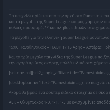
Το παιχνίδι ορίζεται από την αρχή στο Pamestoixim
και τα playoffs της Super League και μας χαρίζουν σ
πολλές προσφορές** και πλήθος ειδικών στοιχημάτων
Τα playoffs για την ελληνική Super League μονοπωλο
15:00 Παναθηναϊκός – ΠΑΟΚ 17:15 Άρης – Αστέρας Τρί
Και τα τρία μεγάλα παιχνίδια της Super League παίζο
την αγορά πρώτος σκόρερ, πολλά ειδικά στοιχήματα κ
[sdi-one-col][sdi2_single_affiliate title=”Pamestoixima.g
[desktopbanner1 text=”Pamestoixima.gr, το παιχνίδι σ
Ακόμα θα βρεις ένα σούπερ ειδικό στοίχημα σε σκορ 
ΑΕΚ – Ολυμπιακός 1-0, 1-1, 1-3 με ενισχυμένες αποδόσ