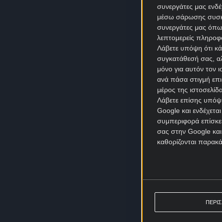
συνεργάτες μας ενδέ
μέσω σάρωσης συσκευ
συνεργάτες μας όπω
λεπτομερείς πληροφορ
Λάβετε υπόψη ότι κά
συγκατάθεσή σας, αλ
μόνο για αυτόν τον 
ανά πάσα στιγμή επι
μέρος της ιστοσελίδα
Λάβετε επίσης υπόψη
Google και ενδέχετα
συμπεριφορά επίσκεψ
σας στην Google και
καθορίζονται παρακ
ΠΕΡΙ