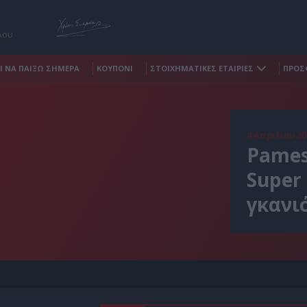
λου
Ι ΝΑ ΠΑΙΞΩ ΣΗΜΕΡΑ
ΚΟΥΠΟΝΙ
ΣΤΟΙΧΗΜΑΤΙΚΕΣ ΕΤΑΙΡΙΕΣ
ΠΡΟΣ
4 Απριλίου 20
Pames
Super
γκανι