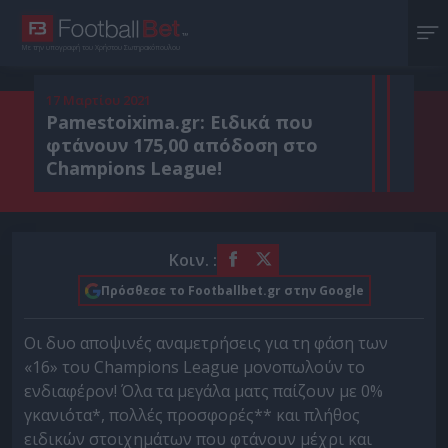
Με την υπογραφή του Χρήστου Σωτηρακόπουλου
17 Μαρτίου 2021
Pamestoixima.gr: Ειδικά που
φτάνουν 175,00 απόδοση στο
Champions League!
Κοιν. :
Πρόσθεσε το Footballbet.gr στην Google
Οι δυο αποψινές αναμετρήσεις για τη φάση των
«16» του Champions League μονοπωλούν το
ενδιαφέρον! Όλα τα μεγάλα ματς παίζουν με 0%
γκανιότα*, πολλές προσφορές** και πλήθος
ειδικών στοιχημάτων που φτάνουν μέχρι και