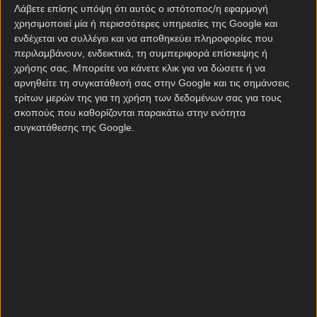
oroi=”21+ | MGA” ]
Λάβετε επίσης υπόψη ότι αυτός ο ιστότοπος/η εφαρμογή
χρησιμοποιεί μία ή περισσότερες υπηρεσίες της Google και
[sdi-one-col][sdi2_single_affiliate
ενδέχεται να συλλέγει και να αποθηκεύει πληροφορίες που
title=”Pamestoixima.gr”][/sdi-one-col]
περιλαμβάνουν, ενδεικτικά, τη συμπεριφορά επίσκεψης ή
χρήσης σας. Μπορείτε να κάνετε κλικ για να δώσετε ή να
*Ισχύει μόνο για την αγορά «Τελικό αποτέλεσμα»
αρνηθείτε τη συγκατάθεσή σας στην Google και τις σημάνσεις
έως την έναρξη των αγώνων. **Ισχύουν όροι και
τρίτων μερών της για τη χρήση των δεδομένων σας για τους
προϋποθέσεις.
σκοπούς που καθορίζονται παρακάτω στην ενότητα
συγκατάθεσης της Google.
ΡΥΘΜΙΣΤΗΣ ΕΕΕΠ. ΣΥΜΜΕΤΟΧΗ ΣΕ ΤΥΧΕΡΑ ΠΑΙΓΝΙΑ
ΜΟΝΟ ΣΕ ΑΝΩ ΤΩΝ 21 ΕΤΩΝ. ΣΥΧΝΗ ΣΥΜΜΕΤΟΧΗ:
ΚΙΝΔΥΝΟΣ ΕΘΙΣΜΟΥ ΚΑΙ ΑΠΩΛΕΙΑΣ ΠΕΡΙΟΥΣΙΑΣ.
ΓΡΑΜΜΗ ΣΤΗΡΙΞΗΣ 1114.
ΣΤΟΙΧΗΜΑΤΙΚΕΣ ΠΡΟΣΦΟΡΕΣ *