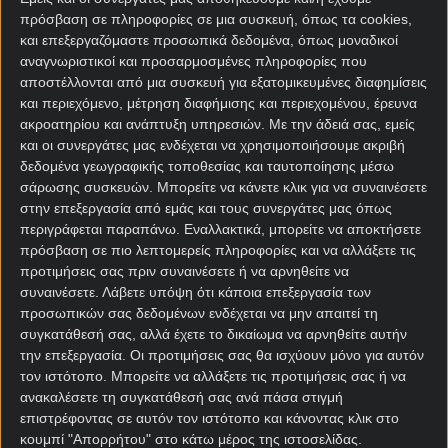
πλήθος ειδικών στοιχημάτων γιατί εδώ οι
πρόσβαση σε πληροφορίες σε μια συσκευή, όπως τα cookies,
προσφορές δεν σταματούν ποτέ!
και επεξεργαζόμαστε προσωπικά δεδομένα, όπως μοναδικοί
αναγνωριστικοί και προσαρμοσμένες πληροφορίες που
Η Premier League συνεχίζεται με αμείωτους
αποστέλλονται από μια συσκευή για εξατομικευμένες διαφημίσεις
ρυθμούς και τα φώτα είναι στραμμένα στην ουρά!
και περιεχόμενο, μέτρηση διαφήμισης και περιεχομένου, έρευνα
Μπράιτον – Νιούκαστλ και όποιος αντέξει!
ακροατηρίου και ανάπτυξη υπηρεσιών.
Με την άδειά σας, εμείς
και οι συνεργάτες μας ενδέχεται να χρησιμοποιήσουμε ακριβή
Αμφότεροι οι αντίπαλοι βρίσκονται χαμηλά στη
δεδομένα γεωγραφικής τοποθεσίας και ταυτοποίησης μέσω
βαθμολογία και δεν κερδίζουν εύκολα, με
σάρωσης συσκευών. Μπορείτε να κάνετε κλικ για να συναινέσετε
αποτέλεσμα να κινδυνεύουν με υποβιβασμό. Το
στην επεξεργασία από εμάς και τους συνεργάτες μας όπως
ιδιαίτερο στατιστικό στοιχείο είναι ότι η τελευταία
περιγράφεται παραπάνω. Εναλλακτικά, μπορείτε να αποκτήσετε
τους νίκη ήρθε κόντρα στην ίδια ομάδα, τη
πρόσβαση σε πιο λεπτομερείς πληροφορίες και να αλλάξετε τις
Σαουθάμπτον! Εσύ τι πιστεύεις; Ποια ομάδα θα
προτιμήσεις σας πριν συναινέσετε ή να αρνηθείτε να
πανηγυρίσει τη νίκη απόψε; Το μεγάλο ματς»
συναινέσετε.
Λάβετε υπόψη ότι κάποια επεξεργασία των
προσωπικών σας δεδομένων ενδέχεται να μην απαιτεί τη
προσφέρεται με 0% γκανιότα* και πάνω από 300
συγκατάθεσή σας, αλλά έχετε το δικαίωμα να αρνηθείτε αυτήν
αγορές στο Pamestoixima.gr γιατί το παιχνίδι
την επεξεργασία. Οι προτιμήσεις σας θα ισχύουν μόνο για αυτόν
ορίζεται από την αρχή!
τον ιστότοπο. Μπορείτε να αλλάξετε τις προτιμήσεις σας ή να
ανακαλέσετε τη συγκατάθεσή σας ανά πάσα στιγμή
[desktopbanner1 text=”Pamestoixima, το παιχνίδι
επιστρέφοντας σε αυτόν τον ιστότοπο και κάνοντας κλικ στο
σου καλύτερο ΕΔΩ!” etairia=”Pamestoixima”
κουμπί "Απορρήτου" στο κάτω μέρος της ιστοσελίδας.