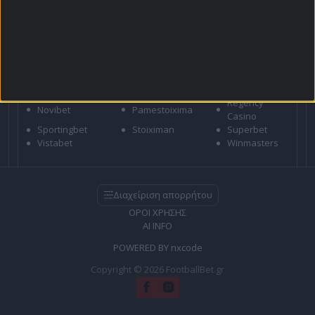
ΣΥΜΒΟΥΛΕΥΤΙΚΗΣ: 1114 | ΠΑΙΞΕ ΥΠΕΥΘΥΝΑ
ΣΤΟΙΧΗΜΑΤΙΚΕΣ
Bet365
Betsson
Bwin
Efbet
Elabet
Fonbet
Interwetten
N1 Casino
Netbet
Regency
Novibet
Pamestoixima
Casino
Sportingbet
Stoiximan
Superbet
Vistabet
Winmasters
Διαχείριση απορρήτου
ΟΡΟΙ ΧΡΗΣΗΣ
AI INFO
POWERED BY
nxcode
Copyright © 2026 FootballBet.gr