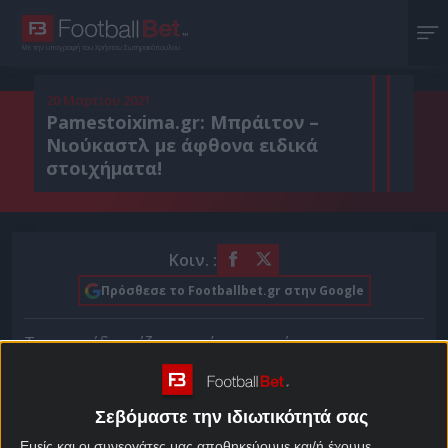
Με την υπογραφή του Χρήστου Σωτηρακόπουλου
20 Μαρτίου 2021
Pamestoixima.gr: Μπράιτον –
Νιούκαστλ με άφθονα ειδικά
στοιχήματα!
Κοιν. :
Πρόσθεσε το Footballbet.gr στην Google
Το παιχνίδι ορίζεται από την αρχή στο
Pamestoixima.gr. Το σαββατιάτικο πρόγραμμα είναι
γεμάτο από σπουδαία παιχνίδια για όλα τα μεγάλα
ευρωπαϊκά πρωταθλήματα! Τα μεγάλα ματς τα
Σεβόμαστε την ιδιωτικότητά σας
βρίσκεις με 0% γκανιότα*, πολλές προσφορές** και
Εμείς και οι συνεργάτες μας αποθηκεύουμε και/ή έχουμε