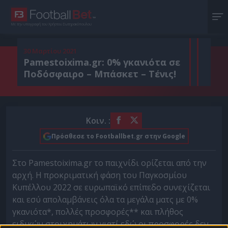
Με την υπογραφή του Χρήστου Σωτηρακόπουλου
30 Μαρτίου 2021
Pamestoixima.gr: 0% γκανιότα σε
Ποδόσφαιρο – Μπάσκετ – Τένις!
Κοιν. :
Πρόσθεσε το Footballbet.gr στην Google
Στο Pamestoixima.gr το παιχνίδι ορίζεται από την
αρχή. Η προκριματική φάση του Παγκοσμίου
Κυπέλλου 2022 σε ευρωπαϊκό επίπεδο συνεχίζεται
και εσύ απολαμβάνεις όλα τα μεγάλα ματς με 0%
γκανιότα*, πολλές προσφορές** και πλήθος
ειδικών στοιχημάτων γιατί εδώ οι προσφορές δεν