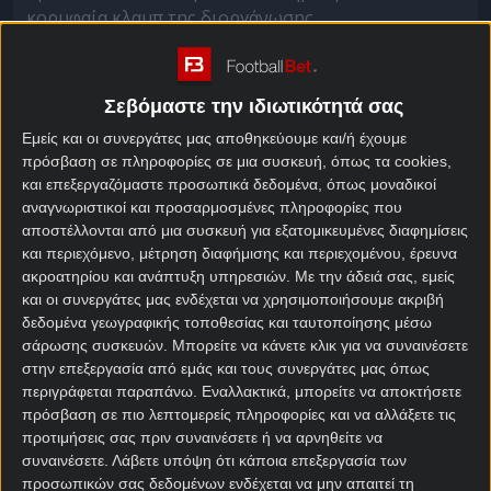
κορυφαία κλαμπ της διοργάνωσης.
Αμέτρητα ειδικά στοιχήματα στο Europa League!
|21+
Σεβόμαστε την ιδιωτικότητά σας
Ωστόσο, το έργο του Πέντρο Μαρτίνς και της
Εμείς και οι συνεργάτες μας αποθηκεύουμε και/ή έχουμε
ομάδας του μόνο εύκολο δεν είναι. Ο Ολυμπιακός
πρόσβαση σε πληροφορίες σε μια συσκευή, όπως τα cookies,
έχει στην… πλάτη του το βαρύ 3-1 του «Γεώργιος
και επεξεργαζόμαστε προσωπικά δεδομένα, όπως μοναδικοί
αναγνωριστικοί και προσαρμοσμένες πληροφορίες που
Καραϊσκάκης» που έδωσε σαφή προβάδισμα
αποστέλλονται από μια συσκευή για εξατομικευμένες διαφημίσεις
πρόκρισης στους Λονδρέζους. Η Άρσεναλ δείχνει
και περιεχόμενο, μέτρηση διαφήμισης και περιεχομένου, έρευνα
να βρίσκεται ίσως στο καλύτερο σημείο της σεζόν,
ακροατηρίου και ανάπτυξη υπηρεσιών.
Με την άδειά σας, εμείς
αναφορικά με το επίπεδο ετοιμότητας της, καθώς
και οι συνεργάτες μας ενδέχεται να χρησιμοποιήσουμε ακριβή
μετρά μια ήττα στα τελευταία οκτώ πιο πρόσφατα
δεδομένα γεωγραφικής τοποθεσίας και ταυτοποίησης μέσω
παιχνίδια της για όλες τις διοργανώσεις. Κι αυτή
σάρωσης συσκευών. Μπορείτε να κάνετε κλικ για να συναινέσετε
ήρθε σε αναμέτρηση με την Μάντσεστερ Σίτι, η
στην επεξεργασία από εμάς και τους συνεργάτες μας όπως
περιγράφεται παραπάνω. Εναλλακτικά, μπορείτε να αποκτήσετε
οποία θεωρείται «εντός προγράμματος», για πολλές
πρόσβαση σε πιο λεπτομερείς πληροφορίες και να αλλάξετε τις
ομάδες, καθώς το σύνολο του Πεπ Γκουαρδιόλα
προτιμήσεις σας πριν συναινέσετε ή να αρνηθείτε να
αγωνίζεται με πατημένο το πόδι στο γκάζι.
συναινέσετε.
Λάβετε υπόψη ότι κάποια επεξεργασία των
προσωπικών σας δεδομένων ενδέχεται να μην απαιτεί τη