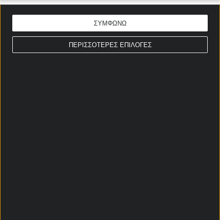
ΣΤΟΙΧΗΜΑΤΙΚΕΣ ΠΡΟΣΦΟΡΕΣ *
ΣΥΜΦΩΝΩ
ΠΕΡΙΣΣΟΤΕΡΕΣ ΕΠΙΛΟΓΕΣ
Αρχική Σελίδα
Χρήστος Σωτηρακόπουλος
Προγνωστικά
Βαθμολογίες - Στατιστικά
Κουπόνι
Πρόγραμμα TV
Προσφορές*