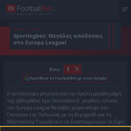
Με την υπογραφή του Χρήστου Σωτηρακόπουλου
26 Μαΐου 2021
Sportingbet: Μεγάλες αποδόσεις
στο Europa League!
Κοιν. :
Πρόσθεσε το Footballbet.gr στην Google
Η αντίστροφη μέτρηση για την πρώτη μεγάλη μάχη
της εβδομάδας έχει ξεκινήσει! Ο μεγάλος τελικός
του Europa League θα λάβει χώρα απόψε στο
Γκντανσκ της Πολωνίας με τη Βιγιαρεάλ και τη
Μάντσεστερ Γιουνάιτεντ να διασταυρώνουν τα ξίφη
τους για την κούπα (26/05, 22:00)!