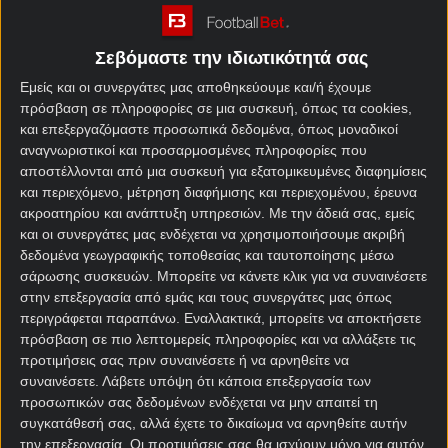
Ολυμπιακός – Ζενίτ: Διαθέσιμο σε Live
Streaming*!|21+ * Ισχύουν όροι & προϋποθέσεις
Σεβόμαστε την ιδιωτικότητά σας
Έπειτα από επτά διαδοχικές αποτυχίες, το σύνολο
Εμείς και οι συνεργάτες μας αποθηκεύουμε και/ή έχουμε
του Γιώργου Μπαρτζώκα επέστρεψε στις νίκες στη
πρόσβαση σε πληροφορίες σε μια συσκευή, όπως τα cookies,
EuroLeague, την περασμένη εβδομάδα. Ο
και επεξεργαζόμαστε προσωπικά δεδομένα, όπως μοναδικοί
Ολυμπιακός επικράτησε του Ερυθρού Αστέρα εντός
αναγνωριστικοί και προσαρμοσμένες πληροφορίες που
έδρας και πλέον, θέλει να «χτίσει» πάνω σε αυτό το
αποστέλλονται από μια συσκευή για εξατομικευμένες διαφημίσεις
αποτέλεσμα, προκειμένου να γράψει ένα θετικό
και περιεχόμενο, μέτρηση διαφήμισης και περιεχομένου, έρευνα
φινάλε στη φετινή του πορεία στην διοργάνωση.
ακροατηρίου και ανάπτυξη υπηρεσιών.
Με την άδειά σας, εμείς
και οι συνεργάτες μας ενδέχεται να χρησιμοποιήσουμε ακριβή
[sdi-one-col][sdi2_single_affiliate title=”Sportingbet”]
δεδομένα γεωγραφικής τοποθεσίας και ταυτοποίησης μέσω
σάρωσης συσκευών. Μπορείτε να κάνετε κλικ για να συναινέσετε
[/sdi-one-col]
στην επεξεργασία από εμάς και τους συνεργάτες μας όπως
[desktopbanner2 text=”Sportingbet, το παιχνίδι σου
περιγράφεται παραπάνω. Εναλλακτικά, μπορείτε να αποκτήσετε
πρόσβαση σε πιο λεπτομερείς πληροφορίες και να αλλάξετε τις
καλύτερο ΕΔΩ!” etairia=”Sportingbet” oroi=”21+ |
προτιμήσεις σας πριν συναινέσετε ή να αρνηθείτε να
MGA” ]
συναινέσετε.
Λάβετε υπόψη ότι κάποια επεξεργασία των
προσωπικών σας δεδομένων ενδέχεται να μην απαιτεί τη
Από την άλλη, η Ζενίτ δείχνει φέτος ικανή για
συγκατάθεσή σας, αλλά έχετε το δικαίωμα να αρνηθείτε αυτήν
μεγάλα πράγματα. Ο Τσάβι Πασκουάλ αναμόρφωσε
την επεξεργασία. Οι προτιμήσεις σας θα ισχύουν μόνο για αυτόν