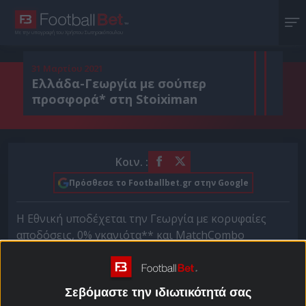
Με την υπογραφή του Χρήστου Σωτηρακόπουλου
31 Μαρτίου 2021
Ελλάδα-Γεωργία με σούπερ
προσφορά* στη Stoiximan
Κοιν. :
Πρόσθεσε το Footballbet.gr στην Google
Η Εθνική υποδέχεται την Γεωργία με κορυφαίες
αποδόσεις, 0% γκανιότα** και ΜatchCombo
διαθέσιμο και στο Live στη Stoiximan!
Μετά την ισοπαλία στην έδρα της Ισπανίας, η Εθνική
Σεβόμαστε την ιδιωτικότητά σας
φιλοδοξεί να σημειώσει και την πρώτη της νίκη