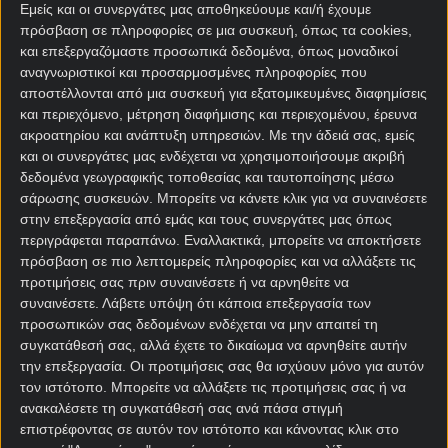
στον Β’ όμιλο των προκριματικών του Μουντιάλ.
Εμείς και οι συνεργάτες μας αποθηκεύουμε και/ή έχουμε
Αντίπαλος η Γεωργία το βράδυ της Τετάρτης (21:45)
πρόσβαση σε πληροφορίες σε μια συσκευή, όπως τα cookies,
και επεξεργαζόμαστε προσωπικά δεδομένα, όπως μοναδικοί
στο γήπεδο της Τούμπας, σε ένα ματς στο οποίο το
αναγνωριστικοί και προσαρμοσμένες πληροφορίες που
ακριβές σκορ 1-0 βρίσκεται σε ενισχυμένη
αποστέλλονται από μια συσκευή για εξατομικευμένες διαφημίσεις
απόδοση στο 5.90 στη Stoiximan.
και περιεχόμενο, μέτρηση διαφήμισης και περιεχομένου, έρευνα
ακροατηρίου και ανάπτυξη υπηρεσιών.
Με την άδειά σας, εμείς
[sdi-one-col][sdi2_single_affiliate title=”Stoiximan”]
και οι συνεργάτες μας ενδέχεται να χρησιμοποιήσουμε ακριβή
[/sdi-one-col]
δεδομένα γεωγραφικής τοποθεσίας και ταυτοποίησης μέσω
σάρωσης συσκευών. Μπορείτε να κάνετε κλικ για να συναινέσετε
[desktopbanner1 text=”Stoiximan.gr, το παιχνίδι
στην επεξεργασία από εμάς και τους συνεργάτες μας όπως
σου καλύτερο ΕΔΩ!” etairia=”Stoiximan” oroi=”21+ |
περιγράφεται παραπάνω. Εναλλακτικά, μπορείτε να αποκτήσετε
MGA” ]
πρόσβαση σε πιο λεπτομερείς πληροφορίες και να αλλάξετε τις
προτιμήσεις σας πριν συναινέσετε ή να αρνηθείτε να
Σε ενισχυμένη απόδοση συναντάμε και το να
συναινέσετε.
Λάβετε υπόψη ότι κάποια επεξεργασία των
προηγείται στο πρώτο ημίχρονο η Ελλάδα (2.62),
προσωπικών σας δεδομένων ενδέχεται να μην απαιτεί τη
ενώ πέρα από τα εκατοντάδες στοιχήματα και τις
συγκατάθεσή σας, αλλά έχετε το δικαίωμα να αρνηθείτε αυτήν
ειδικές επιλογές, η Stoiximan έχει ετοιμάσει και μία
την επεξεργασία. Οι προτιμήσεις σας θα ισχύουν μόνο για αυτόν
τον ιστότοπο. Μπορείτε να αλλάξετε τις προτιμήσεις σας ή να
μεγάλη προσφορά* για τα μέλη της, που αφορά
ανακαλέσετε τη συγκατάθεσή σας ανά πάσα στιγμή
αποκλειστικά την αναμέτρηση της γαλανόλευκης με
επιστρέφοντας σε αυτόν τον ιστότοπο και κάνοντας κλικ στο
την Γεωργία.