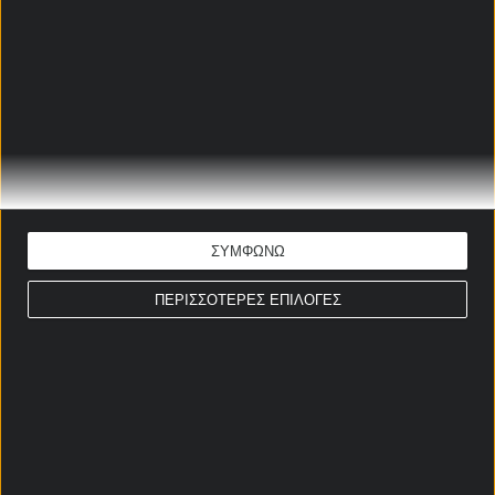
Αρχική Σελίδα
Χρήστος Σωτηρακόπουλος
Προγνωστικά
Βαθμολογίες - Στατιστικά
ΣΥΜΦΩΝΩ
Κουπόνι
Πρόγραμμα TV
ΠΕΡΙΣΣΟΤΕΡΕΣ ΕΠΙΛΟΓΕΣ
Προσφορές*
Για όλες τις
Προσφορές
: *Ισχύουν όροι και