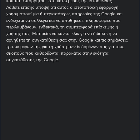
κουμπί "Απορρήτου" στο κάτω μέρος της ιστοσελίδας.
Λάβετε επίσης υπόψη ότι αυτός ο ιστότοπος/η εφαρμογή
Αξίζει να σημειωθεί ότι το Ελλάδα-Γεωργία είναι
χρησιμοποιεί μία ή περισσότερες υπηρεσίες της Google και
ανάμεσα στα ματς του Fantasy τουρνουά της
ενδέχεται να συλλέγει και να αποθηκεύει πληροφορίες που
Stoiximan την Τετάρτη για τα προκριματικά του
περιλαμβάνουν, ενδεικτικά, τη συμπεριφορά επίσκεψης ή
Μουντιάλ, με 10.000€*** εγγυημένα χρηματικά
χρήσης σας. Μπορείτε να κάνετε κλικ για να δώσετε ή να
έπαθλα!
αρνηθείτε τη συγκατάθεσή σας στην Google και τις σημάνσεις
τρίτων μερών της για τη χρήση των δεδομένων σας για τους
*Ισχύουν Όροι & Προϋποθέσεις.
σκοπούς που καθορίζονται παρακάτω στην ενότητα
συγκατάθεσης της Google.
**Αφορά μόνο την επιλογή “Νικητής Αγώνα” πριν
την έναρξη της αναμέτρησης. Διαθέσιμο σε
επιλεγμένους αγώνες.
***Ισχύουν Όροι & Προϋποθέσεις. Αφορά το
συνολικό ποσό επάθλων του τουρνουά. Οι
αποδόσεις ενδέχεται να υπόκεινται σε αλλαγές.
ΣΤΟΙΧΗΜΑΤΙΚΕΣ ΠΡΟΣΦΟΡΕΣ *