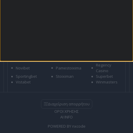
προϋποθέσεις
21+ | ΑΡΜΟΔΙΟΣ ΡΥΘΜΙΣΤΗΣ ΕΕΕΠ | ΚΙΝΔΥΝΟΣ
ΕΘΙΣΜΟΥ & ΑΠΩΛΕΙΑΣ ΠΕΡΙΟΥΣΙΑΣ | ΕΟΠΑΕ – ΓΡΑΜΜΗ
ΣΥΜΒΟΥΛΕΥΤΙΚΗΣ: 1114 | ΠΑΙΞΕ ΥΠΕΥΘΥΝΑ
ΣΤΟΙΧΗΜΑΤΙΚΕΣ
Bet365
Betsson
Bwin
Efbet
Elabet
Fonbet
Interwetten
N1 Casino
Netbet
Regency
Novibet
Pamestoixima
Casino
Sportingbet
Stoiximan
Superbet
Vistabet
Winmasters
Διαχείριση απορρήτου
ΟΡΟΙ ΧΡΗΣΗΣ
AI INFO
POWERED BY
nxcode