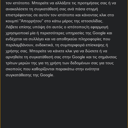
ιδιαίτερα κόντρα στη Χίμκι.
τον ιστότοπο. Μπορείτε να αλλάξετε τις προτιμήσεις σας ή να
ανακαλέσετε τη συγκατάθεσή σας ανά πάσα στιγμή
[desktopbanner2 text=”Sportingbet, το παιχνίδι σου
επιστρέφοντας σε αυτόν τον ιστότοπο και κάνοντας κλικ στο
καλύτερο ΕΔΩ!” etairia=”Sportingbet” oroi=”21+ |
κουμπί "Απορρήτου" στο κάτω μέρος της ιστοσελίδας.
MGA” ]
Λάβετε επίσης υπόψη ότι αυτός ο ιστότοπος/η εφαρμογή
χρησιμοποιεί μία ή περισσότερες υπηρεσίες της Google και
[sdi-one-col][sdi2_single_affiliate title=”Sportingbet”]
ενδέχεται να συλλέγει και να αποθηκεύει πληροφορίες που
[/sdi-one-col]
περιλαμβάνουν, ενδεικτικά, τη συμπεριφορά επίσκεψης ή
χρήσης σας. Μπορείτε να κάνετε κλικ για να δώσετε ή να
Στην Αγία Πετρούπολη, η Ζενίτ που «καίγεται» για
αρνηθείτε τη συγκατάθεσή σας στην Google και τις σημάνσεις
νίκη, καθώς δεν έχει εξασφαλίσει την πρόκριση στα
τρίτων μερών της για τη χρήση των δεδομένων σας για τους
playoffs βρίσκει απέναντι της μία από τις ομάδες
σκοπούς που καθορίζονται παρακάτω στην ενότητα
που απογοήτευσαν φέτος. Η Μακάμπι Τελ Αβίβ,
συγκατάθεσης της Google.
ολοκληρώνει την κανονική περίοδο στη Ρωσία, σε
μία σεζόν που η ομάδα του Γιάννη Σφαιρόπουλου
θα θέλει να ξεχάσει γρήγορα.
Στο Μιλάνο, η Αρμάνι που έχει πάρει την πρόκριση
και πλέον παίζει για το πλεονέκτημα έδρας,
φιλοξενεί την Εφές. Το σύνολο του Εργκίν Αταμάν