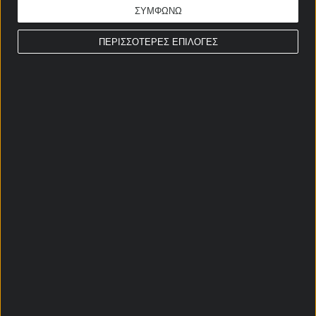
ΣΥΜΦΩΝΩ
ΠΕΡΙΣΣΟΤΕΡΕΣ ΕΠΙΛΟΓΕΣ
Αρχική Σελίδα
Χρήστος Σωτηρακόπουλος
Προγνωστικά
Βαθμολογίες - Στατιστικά
Κουπόνι
Πρόγραμμα TV
Προσφορές*