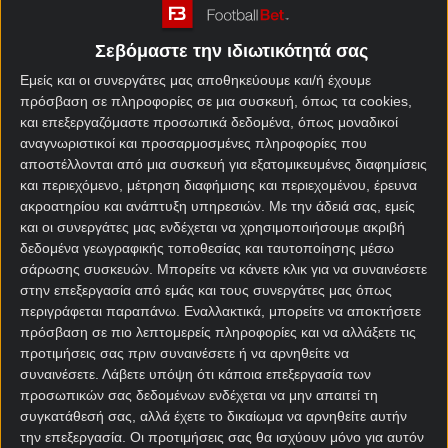
και το tablet *! |21+ * Ισχύουν Όροι &
Προϋποθέσεις
Σεβόμαστε την ιδιωτικότητά σας
Αρχή με το ματς που συγκεντρώνει το ελληνικό
Εμείς και οι συνεργάτες μας αποθηκεύουμε και/ή έχουμε
ενδιαφέρον. Ο Ολυμπιακός φιλοξενεί στο «Στάδιο
πρόσβαση σε πληροφορίες σε μια συσκευή, όπως τα cookies,
Ειρήνης και Φιλίας» την Χίμκι. Οι Ρώσοι είναι
και επεξεργαζόμαστε προσωπικά δεδομένα, όπως μοναδικοί
ουραγός του βαθμολογικού πίνακα και αποτελούν
αναγνωριστικοί και προσαρμοσμένες πληροφορίες που
αποστέλλονται από μια συσκευή για εξατομικευμένες διαφημίσεις
την χειρότερη ομάδα της διοργάνωσης. Μόλις 4
και περιεχόμενο, μέτρηση διαφήμισης και περιεχομένου, έρευνα
νίκες σε 32 αγώνες για την ομάδα από τα περίχωρα
ακροατηρίου και ανάπτυξη υπηρεσιών.
Με την άδειά σας, εμείς
της Μόσχας.
και οι συνεργάτες μας ενδέχεται να χρησιμοποιήσουμε ακριβή
δεδομένα γεωγραφικής τοποθεσίας και ταυτοποίησης μέσω
Να επεκτείνουν το ρεκόρ τους κόντρα στη Χίμκι,
σάρωσης συσκευών. Μπορείτε να κάνετε κλικ για να συναινέσετε
αναφορικά με τις εντός έδρας αναμετρήσεις στη
στην επεξεργασία από εμάς και τους συνεργάτες μας όπως
EuroLeague, στο 7-0, θέλουν οι «ερυθρόλευκοι».
περιγράφεται παραπάνω. Εναλλακτικά, μπορείτε να αποκτήσετε
Έξι νίκες έχει πάρει ο Ολυμπιακός σε αντίστοιχα
πρόσβαση σε πιο λεπτομερείς πληροφορίες και να αλλάξετε τις
ματς στο σπίτι του, σημειώνοντας μίνιμουμ 71
προτιμήσεις σας πριν συναινέσετε ή να αρνηθείτε να
πόντους. Στις υπόλοιπες πέντε νίκες, το κοντέρ
συναινέσετε.
Λάβετε υπόψη ότι κάποια επεξεργασία των
προσωπικών σας δεδομένων ενδέχεται να μην απαιτεί τη
«έγραψε» 79+ πόντους για τους παίκτες του
συγκατάθεσή σας, αλλά έχετε το δικαίωμα να αρνηθείτε αυτήν
Μπαρτζώκα, που δείχνουν να μην δυσκολεύονται
την επεξεργασία. Οι προτιμήσεις σας θα ισχύουν μόνο για αυτόν