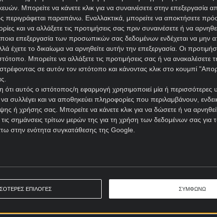
ών. Μπορείτε να κάνετε κλικ για να συναινέσετε στην επεξεργασία απ
ς περιγράφεται παραπάνω. Εναλλακτικά, μπορείτε να αποκτήσετε πρό
ίες και να αλλάξετε τις προτιμήσεις σας πριν συναινέσετε ή να αρνηθεί
ποια επεξεργασία των προσωπικών σας δεδομένων ενδέχεται να μην απ
λά έχετε το δικαίωμα να αρνηθείτε αυτήν την επεξεργασία. Οι προτιμήσ
ιστότοπο. Μπορείτε να αλλάξετε τις προτιμήσεις σας ή να ανακαλέσετε
στρέφοντας σε αυτόν τον ιστότοπο και κάνοντας κλικ στο κουμπί "Απ
ς.
 ότι αυτός ο ιστότοπος/η εφαρμογή χρησιμοποιεί μία ή περισσότερες 
ι να συλλέγει και να αποθηκεύει πληροφορίες που περιλαμβάνουν, ενδεικ
ης ή χρήσης σας. Μπορείτε να κάνετε κλικ για να δώσετε ή να αρνηθε
 τις σημάνσεις τρίτων μερών της για τη χρήση των δεδομένων σας για
άτω στην ενότητα συγκατάθεσης της Google.
ΣΣΟΤΕΡΕΣ ΕΠΙΛΟΓΕΣ
ΣΥΜΦΩΝΩ