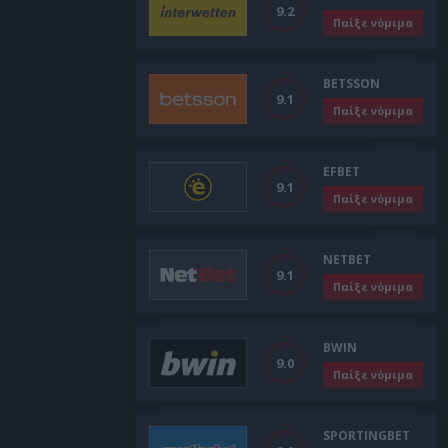
9.2
Παίξε νόμιμα
BETSSON
9.1
Παίξε νόμιμα
EFBET
9.1
Παίξε νόμιμα
NETBET
9.1
Παίξε νόμιμα
BWIN
9.0
Παίξε νόμιμα
SPORTINGBET