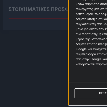
μέσω σάρωσης συσκευ
ΣΤΟΙΧΗΜΑΤΙΚΕΣ ΠΡΟΣΦΟΡΕΣ *
συνεργάτες μας όπω
λεπτομερείς πληροφορ
Λάβετε υπόψη ότι κά
συγκατάθεσή σας, αλ
μόνο για αυτόν τον 
ανά πάσα στιγμή επι
μέρος της ιστοσελίδα
Λάβετε επίσης υπόψη
Google και ενδέχετα
συμπεριφορά επίσκεψ
σας στην Google και
καθορίζονται παρακ
ΠΕΡΙ