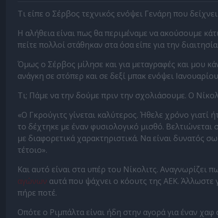
Τι είπε ο Σέρβος τεχνικός ενόψει Γενάρη που δείχνει
Η αλήθεια είναι πως θα περιμέναμε να ακούσουμε κάτι
πείτε πολλοί στάθηκαν στα όσα είπε για την διαιτησία
Όμως ο Σέρβος μίλησε και για μεταγραφές και μου κά
ανάγκη σε στόπερ και σε δεξί μπακ ενόψει Ιανουαρίο
Τι; Πάμε να την δούμε πριν την σχολιάσουμε. Ο Νίκολ
«Ο Γκρούγιτς γίνεται καλύτερος. Ήθελε χρόνο γιατί ή
το δέχτηκε με έναν φυσιολογικό μισθό. Βελτιώνεται σ
με διαφορετικά χαρακτηριστικά. Να είναι δυνατός σωμ
τέτοιο».
Και αυτό είναι στα υπέρ του Νίκολιτς. Αναγνωρίζει π
αγώνων
αυτά που ψάχνει ο κόουτς της ΑΕΚ. Άλλωστε γι
πήρε ποτέ.
Οπότε ο Ριμπάλτα είναι ήδη στην αγορά για έναν χαφ 