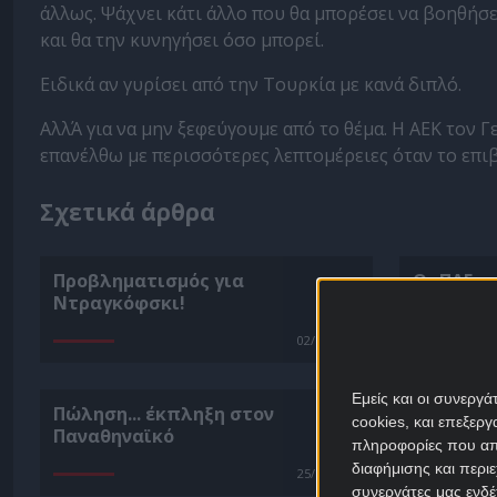
άλλως. Ψάχνει κάτι άλλο που θα μπορέσει να βοηθήσε
και θα την κυνηγήσει όσο μπορεί.
Ειδικά αν γυρίσει από την Τουρκία με κανά διπλό.
ΑλλΆ για να μην ξεφεύγουμε από το θέμα. Η ΑΕΚ τον Γ
επανέλθω με περισσότερες λεπτομέρειες όταν το επ
Σχετικά άρθρα
Προβληματισμός για
Οι ΠΑΕ π
Ντραγκόφσκι!
ισχύει γι
02/12/2025
Εμείς και οι συνεργ
Πώληση... έκπληξη στον
Για ποιο
cookies, και επεξε
Παναθηναϊκό
στον Παν
πληροφορίες που απο
διαφήμισης και περι
25/11/2025
συνεργάτες μας ενδέ