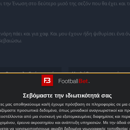
ι την Ένωση στο δεύτερο μισό της σεζόν που θα έχει και
ενάρη πάει και για χαφ. Και μου έχουν ήδη ψιθυρίσει ένα ό
ιβεβαιώσω.
ου θα πουληθούν, αυτό
Η αλήθεια για το νέο σ
α Άρη!💥
Μεντιλίμπαρ!💣
01/12/2025
Σεβόμαστε την ιδιωτικότητά σας
άτες μας αποθηκεύουμε και/ή έχουμε πρόσβαση σε πληροφορίες σε μια
ν μπαίνει σφήνα η ΑΕΚ
Η εξελίξη με Σαντίνο Αν
ργαζόμαστε προσωπικά δεδομένα, όπως μοναδικοί αναγνωριστικοί και 
αθηναϊκό!💥💣
Ολυμπιακό!💣
στέλλονται από μια συσκευή για εξατομικευμένες διαφημίσεις και περ
εχομένου, έρευνα ακροατηρίου και ανάπτυξη υπηρεσιών.
Με την άδειά σα
25/11/2025
χεται να χρησιμοποιήσουμε ακριβή δεδομένα γεωγραφικής τοποθεσίας 