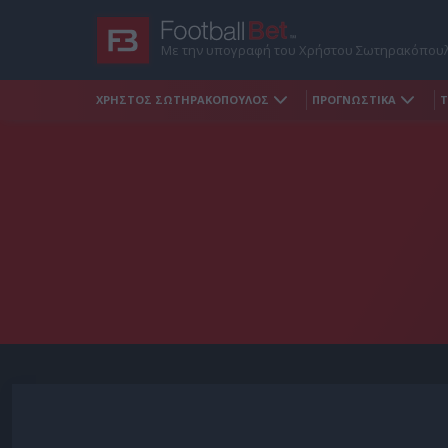
Με την υπογραφή του Χρήστου Σωτηρακόπου
ΧΡΗΣΤΟΣ ΣΩΤΗΡΑΚΟΠΟΥΛΟΣ
ΠΡΟΓΝΩΣΤΙΚΑ
Τ