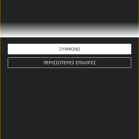
Η αλήθεια για Ρεμπρόφ,
Παναθηναϊκό και Ολυμπιακό!
12/05/2026
Τι παίζει με Παπαδημητρίου
ΣΥΜΦΩΝΩ
και ΠΑΟΚ;
11/05/2026
ΠΕΡΙΣΣΟΤΕΡΕΣ ΕΠΙΛΟΓΕΣ
ΣΤΟΙΧΗΜΑΤΙΚΕΣ ΠΡΟΣΦΟΡΕΣ *