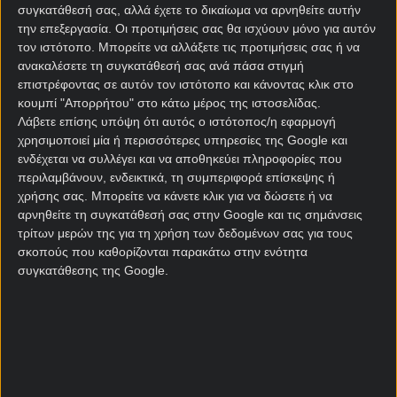
συγκατάθεσή σας, αλλά έχετε το δικαίωμα να αρνηθείτε αυτήν
Και αυτή είναι η κρίσιμη συνάντηση. Εκεί θα κρίνει
την επεξεργασία. Οι προτιμήσεις σας θα ισχύουν μόνο για αυτόν
ο ίδιος ο Λουτσέσκου αν αυτά που θα του
τον ιστότοπο. Μπορείτε να αλλάξετε τις προτιμήσεις σας ή να
προσφέρει ή εγγυηθεί ο ΠΑΟΚ θα τον καλύπτουν
ανακαλέσετε τη συγκατάθεσή σας ανά πάσα στιγμή
ενόψει της νέας σεζόν.
επιστρέφοντας σε αυτόν τον ιστότοπο και κάνοντας κλικ στο
κουμπί "Απορρήτου" στο κάτω μέρος της ιστοσελίδας.
Αν ναι, θα συνεχίσουν μαζί. Αν όχι θα χωρίσουν
Λάβετε επίσης υπόψη ότι αυτός ο ιστότοπος/η εφαρμογή
φιλικά και ο ΠΑΟΚ θα πάει στον επόμενο
χρησιμοποιεί μία ή περισσότερες υπηρεσίες της Google και
προπονητή.
ενδέχεται να συλλέγει και να αποθηκεύει πληροφορίες που
περιλαμβάνουν, ενδεικτικά, τη συμπεριφορά επίσκεψης ή
Όσο για το τι θα γίνει με τον Λουτσέσκου εάν φύγει;
χρήσης σας. Μπορείτε να κάνετε κλικ για να δώσετε ή να
Κρατήστε την πληροφορία πως αν ομάδες που
αρνηθείτε τη συγκατάθεσή σας στην Google και τις σημάνσεις
ψάχνουν για προπονητή ή θα ψάξουν θα τον
τρίτων μερών της για τη χρήση των δεδομένων σας για τους
σκοπούς που καθορίζονται παρακάτω στην ενότητα
εξετάσουν σίγουρα για να τον κρατήσουν εντός
συγκατάθεσης της Google.
συνόρων. Θα επανέλθω.
Σχετικά άρθρα
H αλήθεια για Γιόβιτς,
Αϊντχόφεν, ΑΕΚ