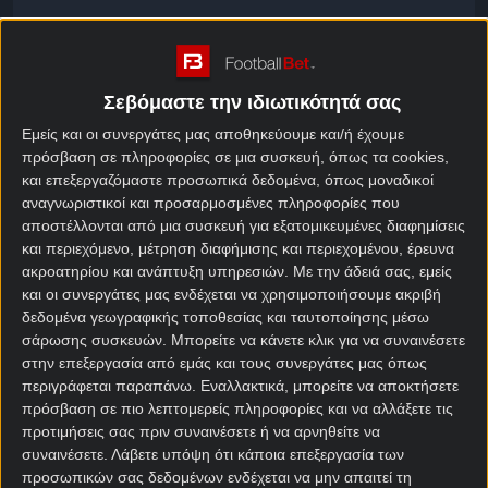
Ο ΠΑΟΚ έκανε μια πολύ κακή σεζόν. Για να είμαι
δίκαιος έκανε ένα πολύ κακό finish με αποτέλεσμα ο
σύλλογος στα 100 του χρόνια να τερματίσει 3ος στο
Σεβόμαστε την ιδιωτικότητά σας
πρωτάθλημα και να χάσει το Κύπελλο από τον ΟΦΗ
στον τελικό.
Εμείς και οι συνεργάτες μας αποθηκεύουμε και/ή έχουμε
πρόσβαση σε πληροφορίες σε μια συσκευή, όπως τα cookies,
Εκτός από κακή σεζόν ήταν και μια δύσκολη σεζόν
και επεξεργαζόμαστε προσωπικά δεδομένα, όπως μοναδικοί
για τον ΠΑΟΚ με τα όσα συνέβησαν εκτός γηπέδου.
αναγνωριστικοί και προσαρμοσμένες πληροφορίες που
αποστέλλονται από μια συσκευή για εξατομικευμένες διαφημίσεις
Όμως το θέμα είναι πλέον ο Λουτσέσκου. Ο
και περιεχόμενο, μέτρηση διαφήμισης και περιεχομένου, έρευνα
Ρουμάνος θα μείνει ή θα φύγει και αυτό πότε θα
ακροατηρίου και ανάπτυξη υπηρεσιών.
Με την άδειά σας, εμείς
και οι συνεργάτες μας ενδέχεται να χρησιμοποιήσουμε ακριβή
αποφασιστεί;
δεδομένα γεωγραφικής τοποθεσίας και ταυτοποίησης μέσω
Τι μαθαίνω λοιπόν;
σάρωσης συσκευών. Μπορείτε να κάνετε κλικ για να συναινέσετε
στην επεξεργασία από εμάς και τους συνεργάτες μας όπως
1) Δεν υπάρχει θέμα Λουτσέσκου σε ότι έχει να
περιγράφεται παραπάνω. Εναλλακτικά, μπορείτε να αποκτήσετε
κάνει από την πλευρά του ΠΑΟΚ 2) ΠΑΟΚ και
πρόσβαση σε πιο λεπτομερείς πληροφορίες και να αλλάξετε τις
προτιμήσεις σας πριν συναινέσετε ή να αρνηθείτε να
Λουτσέσκου θα κάτσουν στο ίδιο τραπέζι για να
συναινέσετε.
Λάβετε υπόψη ότι κάποια επεξεργασία των
συζητήσουν την επόμενη σεζόν του ΠΑΟΚ
προσωπικών σας δεδομένων ενδέχεται να μην απαιτεί τη