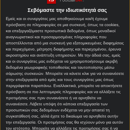
Παρόμοιο το ρεκόρ των δύο ομάδων μετά την
Σεβόμαστε την ιδιωτικότητά σας
ολοκλήρωση της κανονικής διάρκειας στην
Μπουντεσλίγκα, αφού οι Βαυαροί του Αντρέα
Εμείς και οι συνεργάτες μας αποθηκεύουμε και/ή έχουμε
Τρινκιέρι έκλεισαν τη σεζόν με 24-10 και το σύνολο
πρόσβαση σε πληροφορίες σε μια συσκευή, όπως τα cookies,
και επεξεργαζόμαστε προσωπικά δεδομένα, όπως μοναδικοί
του Γιάκα Λάκοβιτς με 23-11. Εξασφάλισαν έτσι την
αναγνωριστικοί και προσαρμοσμένες πληροφορίες που
τέταρτη και την έκτη θέση αντίστοιχα. Νωπές είναι
αποστέλλονται από μια συσκευή για εξατομικευμένες διαφημίσεις
οι μνήμες μάλιστα από την τελευταία μεταξύ τους
και περιεχόμενο, μέτρηση διαφήμισης και περιεχομένου, έρευνα
μονομαχία, αφού την προηγούμενη Παρασκευή
ακροατηρίου και ανάπτυξη υπηρεσιών.
Με την άδειά σας, εμείς
αναμετρήθηκαν στο Μόναχο και η Ουλμ δεν ένιωσε
και οι συνεργάτες μας ενδέχεται να χρησιμοποιήσουμε ακριβή
το παραμικρό άγχος περνώντας με το εμφατικό 98-
δεδομένα γεωγραφικής τοποθεσίας και ταυτοποίησης μέσω
64 εκμεταλλευόμενη την κούραση που
σάρωσης συσκευών. Μπορείτε να κάνετε κλικ για να συναινέσετε
στην επεξεργασία από εμάς και τους συνεργάτες μας όπως
κουβαλούσαν οι γηπεδούχοι. Προφανώς δεν θα
περιγράφεται παραπάνω. Εναλλακτικά, μπορείτε να αποκτήσετε
έχουν ξανά τόσο εύκολο έργο οι παίκτες του
πρόσβαση σε πιο λεπτομερείς πληροφορίες και να αλλάξετε τις
Λάκοβιτς, αλλά βρίσκονται σε εξαιρετική
προτιμήσεις σας πριν συναινέσετε ή να αρνηθείτε να
κατάσταση. Τρέχουν σερί εννιά θετικών
συναινέσετε.
Λάβετε υπόψη ότι κάποια επεξεργασία των
αποτελεσμάτων και μοιάζουν ικανοί να βάλουν
προσωπικών σας δεδομένων ενδέχεται να μην απαιτεί τη
εμπόδια στην Μπάγερν. Εχει λογική ο άσος με την
συγκατάθεσή σας, αλλά έχετε το δικαίωμα να αρνηθείτε αυτήν
ασφάλεια του χάντικαπ.
την επεξεργασία. Οι προτιμήσεις σας θα ισχύουν μόνο για αυτόν
τον ιστότοπο. Μπορείτε να αλλάξετε τις προτιμήσεις σας ή να