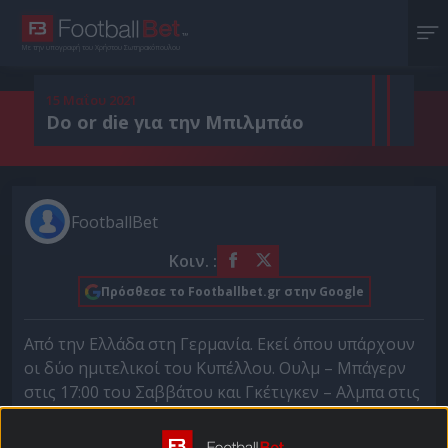
Με την υπογραφή του Χρήστου Σωτηρακόπουλου
15 Μαΐου 2021
Do or die για την Μπιλμπάο
FootballBet
Κοιν. :
Πρόσθεσε το Footballbet.gr στην Google
Από την Ελλάδα στη Γερμανία. Εκεί όπου υπάρχουν
οι δύο ημιτελικοί του Κυπέλλου. Ουλμ – Μπάγερν
στις 17:00 του Σαββάτου και Γκέτιγκεν – Αλμπα στις
20:30. Με τον πρώτο θα ασχοληθούμε εμείς, που
παρουσιάζει πολύ μεγαλύτερο ενδιαφέρον.