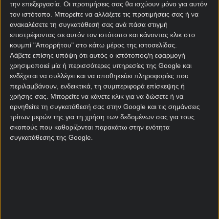
την επεξεργασία. Οι προτιμήσεις σας θα ισχύουν μόνο για αυτόν
Πρίφτη (πέρσι έδωσε τα διαπιστευτήριά του
τον ιστότοπο. Μπορείτε να αλλάξετε τις προτιμήσεις σας ή να
φτάνοντας με την Ούνικς στον τελικό του
ανακαλέσετε τη συγκατάθεσή σας ανά πάσα στιγμή
Γιούροκαπ) περιμένουμε να φέρει αέρα αλλαγής στο
επιστρέφοντας σε αυτόν τον ιστότοπο και κάνοντας κλικ στο
αγωνιστικό στυλ της ομάδας, που πλέον θα δίνει
κουμπί "Απορρήτου" στο κάτω μέρος της ιστοσελίδας.
πολύ μεγαλύτερη βάση στην άμυνα. Αυτό είδαμε στα
Λάβετε επίσης υπόψη ότι αυτός ο ιστότοπος/η εφαρμογή
τελευταία φιλικά που έδωσαν οι νταμπλούχοι
χρησιμοποιεί μία ή περισσότερες υπηρεσίες της Google και
ενδέχεται να συλλέγει και να αποθηκεύει πληροφορίες που
κόντρα σε ομάδες τοπ επιπέδου και κάτι αντίστοιχο
περιλαμβάνουν, ενδεικτικά, τη συμπεριφορά επίσκεψης ή
αναμένεται εκ νέου. Ποντάροντας λοιπόν στη
χρήσης σας. Μπορείτε να κάνετε κλικ για να δώσετε ή να
διάθεση που πιθανότατα θα παρουσιάσουν στην
αρνηθείτε τη συγκατάθεσή σας στην Google και τις σημάνσεις
άμυνα, το Under έρχεται σε πρώτο πλάνο.
τρίτων μερών της για τη χρήση των δεδομένων σας για τους
σκοπούς που καθορίζονται παρακάτω στην ενότητα
[sdi-one-col][sdi2_single_affiliate title=”Interwetten”]
συγκατάθεσης της Google.
[/sdi-one-col]
[desktopbanner1 text=”Αμέτρητες επιλογές,
ασφαλείς πληρωμές και επιβράβευση για τους
παίκτες! |21+” etairia=”Interwetten” oroi=” ]
Αρκετά πιο αμφίρροπος προφανώς ο έτερος