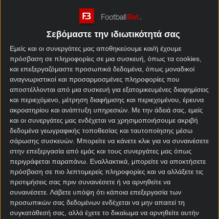
Σούπερ Καπ. Αυτό που πέρσι κατέκτησε ο
Προμηθέας στο κλειστό του Περιστερίου.
Παναθηναϊκός – Λαύριο
και
Προμηθέας – ΑΕΚ
τα
Σεβόμαστε την ιδιωτικότητά σας
ζευγάρια, με το πρώτο να ξεκινά στις 16:30 και το
Εμείς και οι συνεργάτες μας αποθηκεύουμε και/ή έχουμε
δεύτερο στις 21:00.
πρόσβαση σε πληροφορίες σε μια συσκευή, όπως τα cookies,
και επεξεργαζόμαστε προσωπικά δεδομένα, όπως μοναδικοί
Σαφές φαβορί όχι μόνο για τον ημιτελικό του
αναγνωριστικοί και προσαρμοσμένες πληροφορίες που
Σαββάτου, αλλά και για την κατάκτηση του πρώτου
αποστέλλονται από μια συσκευή για εξατομικευμένες διαφημίσεις
τίτλου της χρονιάς οι «πράσινοι». Αντιμετωπίζουν
και περιεχόμενο, μέτρηση διαφήμισης και περιεχομένου, έρευνα
την ομάδα που πέρσι πραγματοποίησε τεράστια
ακροατηρίου και ανάπτυξη υπηρεσιών.
Με την άδειά σας, εμείς
αγωνιστική υπέρβαση για να τερματίσει στη
και οι συνεργάτες μας ενδέχεται να χρησιμοποιήσουμε ακριβή
δεδομένα γεωγραφικής τοποθεσίας και ταυτοποίησης μέσω
δεύτερη θέση της κανονικής περιόδου, αλλά και να
σάρωσης συσκευών. Μπορείτε να κάνετε κλικ για να συναινέσετε
προκριθεί στους τελικούς του πρωταθλήματος
στην επεξεργασία από εμάς και τους συνεργάτες μας όπως
(ηττήθηκε 3-1), έχοντας αφήσει εκτός συνέχειας τον
περιγράφεται παραπάνω. Εναλλακτικά, μπορείτε να αποκτήσετε
πολύ πιο γεμάτο βάσει ρόστερ Προμηθέα. Πέραν
πρόσβαση σε πιο λεπτομερείς πληροφορίες και να αλλάξετε τις
του Χρήστου Σερέλη που δεν… κουνιέται από τον
προτιμήσεις σας πριν συναινέσετε ή να αρνηθείτε να
πάγκο της ομάδας, οι κομβικοί Μουράτος, Κάρτερ
συναινέσετε.
Λάβετε υπόψη ότι κάποια επεξεργασία των
και Γερομιχαλός παρέμειναν στο ρόστερ. Στα του
προσωπικών σας δεδομένων ενδέχεται να μην απαιτεί τη
συγκατάθεσή σας, αλλά έχετε το δικαίωμα να αρνηθείτε αυτήν
«τριφυλλιού», η έλευση του πολύπειρου Δημήτρη