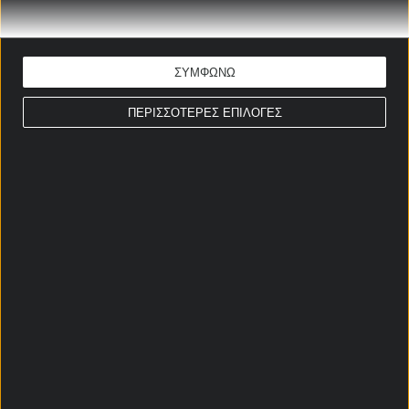
εμπειρία για να ανταγωνιστεί το πανάκριβο ρόστερ
της ομάδας του Μεσίνα. Από τη διάθεση των
φιλοξενούμενων θα εξαρτηθεί η έκταση του σκορ.
ΣΥΜΦΩΝΩ
ΣΤΟΙΧΗΜΑΤΙΚΕΣ ΠΡΟΣΦΟΡΕΣ *
ΠΕΡΙΣΣΟΤΕΡΕΣ ΕΠΙΛΟΓΕΣ
Αρχική Σελίδα
Χρήστος Σωτηρακόπουλος
Προγνωστικά
Βαθμολογίες - Στατιστικά
Κουπόνι
Πρόγραμμα TV
Προσφορές*