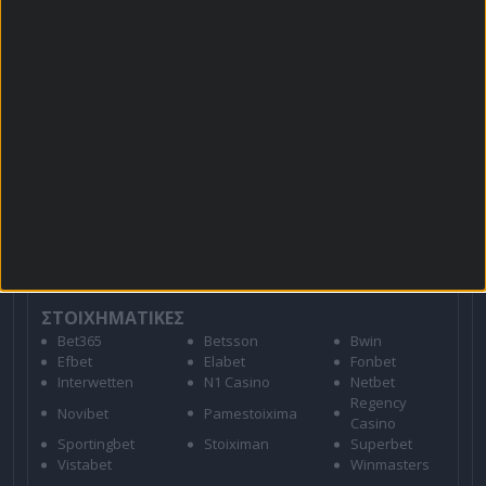
Για όλες τις
Προσφορές
: *Ισχύουν όροι και
προϋποθέσεις
21+ | ΑΡΜΟΔΙΟΣ ΡΥΘΜΙΣΤΗΣ ΕΕΕΠ | ΚΙΝΔΥΝΟΣ
ΕΘΙΣΜΟΥ & ΑΠΩΛΕΙΑΣ ΠΕΡΙΟΥΣΙΑΣ | ΕΟΠΑΕ – ΓΡΑΜΜΗ
ΣΥΜΒΟΥΛΕΥΤΙΚΗΣ: 1114 | ΠΑΙΞΕ ΥΠΕΥΘΥΝΑ
ΣΤΟΙΧΗΜΑΤΙΚΕΣ
Bet365
Betsson
Bwin
Efbet
Elabet
Fonbet
Interwetten
N1 Casino
Netbet
Regency
Novibet
Pamestoixima
Casino
Sportingbet
Stoiximan
Superbet
Vistabet
Winmasters