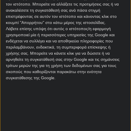
ζοριστεί.
τον ιστότοπο. Μπορείτε να αλλάξετε τις προτιμήσεις σας ή να
ανακαλέσετε τη συγκατάθεσή σας ανά πάσα στιγμή
[desktopbanner1 text=”Interwetten, το παιχνίδι σου
επιστρέφοντας σε αυτόν τον ιστότοπο και κάνοντας κλικ στο
καλύτερο ΕΔΩ!” etairia=”Interwetten” oroi=”21+ |
κουμπί "Απορρήτου" στο κάτω μέρος της ιστοσελίδας.
MGA” ]
Λάβετε επίσης υπόψη ότι αυτός ο ιστότοπος/η εφαρμογή
χρησιμοποιεί μία ή περισσότερες υπηρεσίες της Google και
Από τη Μόσχα στο Φάληρο, εκεί όπου ο
ενδέχεται να συλλέγει και να αποθηκεύει πληροφορίες που
Ολυμπιακός περιμένει τη Φενέρμπαχτσε δύο ώρες
περιλαμβάνουν, ενδεικτικά, τη συμπεριφορά επίσκεψης ή
αργότερα. Η αγωνιστική αφύπνιση των τελευταίων
χρήσης σας. Μπορείτε να κάνετε κλικ για να δώσετε ή να
αρνηθείτε τη συγκατάθεσή σας στην Google και τις σημάνσεις
εβδομάδων έχει φέρει τρεις σερί νίκες για τους
τρίτων μερών της για τη χρήση των δεδομένων σας για τους
Πειραιώτες, που ωστόσο είναι σχεδόν αδύνατο να
σκοπούς που καθορίζονται παρακάτω στην ενότητα
καλύψουν το μπλακ άουτ που προηγήθηκε
συγκατάθεσης της Google.
αναφορικά με την είσοδο στα πλέι οφ. Βγάζουν
πάντως μαχητικό πρόσωπο στο παρκέ, παίζουν με
ανεβασμένη ψυχολογία και απόψε μόνο χαμένοι
από χέρι δεν είναι. Προφανώς ο πρώτος λόγος
ανήκει στην τουρκική ομάδα – πράγμα που
μαρτυρούν και οι αποδόσεις – ωστόσο ας μην
ξεχνάμε πως ο Ολυμπιακός φέτος στο ΣΕΦ πάλεψε