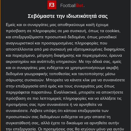
ελπίδα εισόδου στα πλέι οφ μετά την ήττα από τη
Μακάμπι.
Σεβόμαστε την ιδιωτικότητά σας
Πάμε στο σημερινό πρόγραμμα, που περιλαμβάνει
Εμείς και οι συνεργάτες μας αποθηκεύουμε και/ή έχουμε
τέσσερα παιχνίδια Ευρωλίγκας αλλά και τρεις μάχες
πρόσβαση σε πληροφορίες σε μια συσκευή, όπως τα cookies,
για τα προημιτελικά του Γιούροκαπ.
και επεξεργαζόμαστε προσωπικά δεδομένα, όπως μοναδικοί
αναγνωριστικοί και προσαρμοσμένες πληροφορίες που
Πρώτη στάση στη Μόσχα για το Χίμκι – Ζενίτ. Η
αποστέλλονται από μια συσκευή για εξατομικευμένες διαφημίσεις
και περιεχόμενο, μέτρηση διαφήμισης και περιεχομένου, έρευνα
Ζενίτ τις τελευταίες εβδομάδες έχει βρει ένα σωρό
ακροατηρίου και ανάπτυξη υπηρεσιών.
Με την άδειά σας, εμείς
τρόπους για να ηττηθεί, ωστόσο κάποια στιγμή
και οι συνεργάτες μας ενδέχεται να χρησιμοποιήσουμε ακριβή
αυτό πρέπει να σταματήσει αν θέλει να προλάβει το
δεδομένα γεωγραφικής τοποθεσίας και ταυτοποίησης μέσω
τρένο της οκτάδας. Ιδανικότερος αντίπαλος από την
σάρωσης συσκευών. Μπορείτε να κάνετε κλικ για να συναινέσετε
παραπαίουσα Χίμκι δεν θα μπορούσε να υπάρξει
στην επεξεργασία από εμάς και τους συνεργάτες μας όπως
ώστε να μπει τέλος στο αρνητικό σερί της ομάδας
περιγράφεται παραπάνω. Εναλλακτικά, μπορείτε να αποκτήσετε
του Πασκουάλ, αφού και η φημολογούμενη
πρόσβαση σε πιο λεπτομερείς πληροφορίες και να αλλάξετε τις
προτιμήσεις σας πριν συναινέσετε ή να αρνηθείτε να
επιστροφή του ηγέτη Σβεντ στην πραγματικότητα
συναινέσετε.
Λάβετε υπόψη ότι κάποια επεξεργασία των
δεν αναμένεται να αλλάξει πολλά στην εικόνα των
προσωπικών σας δεδομένων ενδέχεται να μην απαιτεί τη
γηπεδούχων. Αν η Ζενίτ ελέγξει την κατάσταση και
συγκατάθεσή σας, αλλά έχετε το δικαίωμα να αρνηθείτε αυτήν
φέρει το ματς σε χαμηλό σκορ, δεν αναμένεται να
την επεξεργασία. Οι προτιμήσεις σας θα ισχύουν μόνο για αυτόν