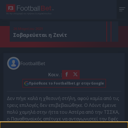
Με την υπογραφή του Χρήστου Σωτηρακόπουλου
26 Μαρτίου 2021
Σοβαρεύεται η Ζενίτ
FootballBet
Κοιν. :
Πρόσθεσε το Footballbet.gr στην Google
Δεν πήγε καλά η χθεσινή στήλη, αφού καμία από τις
τρεις επιλογές δεν επιβεβαιώθηκε. Ο Λόιντ έμεινε
πολύ χαμηλά στην ήττα του Αστέρα από την ΤΣΣΚΑ,
ο Παναθηναϊκός απέτυχε να ανταγωνιστεί την Εφές
στην Πόλη και η Ζαλγκίρις έχασε ουσιαστικά κάθε