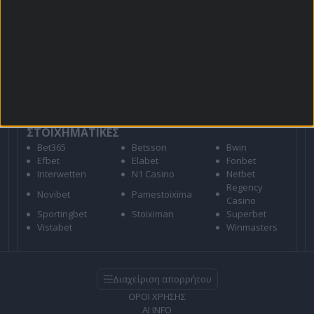
Για όλες τις
Προσφορές
: *Ισχύουν όροι και
προϋποθέσεις
21+ | ΑΡΜΟΔΙΟΣ ΡΥΘΜΙΣΤΗΣ ΕΕΕΠ | ΚΙΝΔΥΝΟΣ
ΕΘΙΣΜΟΥ & ΑΠΩΛΕΙΑΣ ΠΕΡΙΟΥΣΙΑΣ | ΕΟΠΑΕ – ΓΡΑΜΜΗ
ΣΥΜΒΟΥΛΕΥΤΙΚΗΣ: 1114 | ΠΑΙΞΕ ΥΠΕΥΘΥΝΑ
ΣΤΟΙΧΗΜΑΤΙΚΕΣ
Bet365
Betsson
Bwin
Efbet
Elabet
Fonbet
Interwetten
N1 Casino
Netbet
Regency
Novibet
Pamestoixima
Casino
Sportingbet
Stoiximan
Superbet
Vistabet
Winmasters
Διαχείριση απορρήτου
ΟΡΟΙ ΧΡΗΣΗΣ
AI INFO