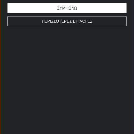
ΣΥΜΦΩΝΩ
ΠΕΡΙΣΣΟΤΕΡΕΣ ΕΠΙΛΟΓΕΣ
Αρχική Σελίδα
Χρήστος Σωτηρακόπουλος
Προγνωστικά
Βαθμολογίες - Στατιστικά
Κουπόνι
Πρόγραμμα TV
Προσφορές*