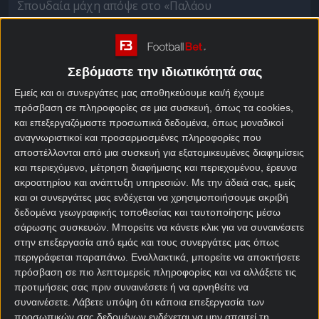
Σπουδαία μάχη απόψε στο «Παλάου
Μπλαουγκράνα» ανάμεσα στις δύο από τις έξι
ομάδες που έχουν μπει με 2/2 στη διοργάνωση. Ο
λόγος φυσικά για την
Μπαρτσελόνα
και τον
Σεβόμαστε την ιδιωτικότητά σας
Ολυμπιακό
.
Εμείς και οι συνεργάτες μας αποθηκεύουμε και/ή έχουμε
Κι αν για τους γηπεδούχους του Σάρας, ένα από τα
πρόσβαση σε πληροφορίες σε μια συσκευή, όπως τα cookies,
βασικά φαβορί της λίγκας, κάτι τέτοιο έμοιαζε
και επεξεργαζόμαστε προσωπικά δεδομένα, όπως μοναδικοί
λογικό απέναντι σε ομάδες όπως η Αλμπα (εντός)
αναγνωριστικοί και προσαρμοσμένες πληροφορίες που
και η Μπάγερν (εκτος), οι Πειραιώτες είχαν σαφώς
αποστέλλονται από μια συσκευή για εξατομικευμένες διαφημίσεις
και περιεχόμενο, μέτρηση διαφήμισης και περιεχομένου, έρευνα
πιο δύσκολο έργο για να τα καταφέρουν
ακροατηρίου και ανάπτυξη υπηρεσιών.
Με την άδειά σας, εμείς
αντιμετωπίζοντας τις Μπασκόνια και Ρεάλ σε αυτό
και οι συνεργάτες μας ενδέχεται να χρησιμοποιήσουμε ακριβή
το πρώτο διάστημα. Κοινός παρονομαστής των δύο
δεδομένα γεωγραφικής τοποθεσίας και ταυτοποίησης μέσω
αντιπάλων, η άμεση εξάρτησή τους από την άμυνα.
σάρωσης συσκευών. Μπορείτε να κάνετε κλικ για να συναινέσετε
στην επεξεργασία από εμάς και τους συνεργάτες μας όπως
Οι μεν «μπλαουγκράνα» επέτρεψαν αρχικά 64 στην
περιγράφεται παραπάνω. Εναλλακτικά, μπορείτε να αποκτήσετε
Αλμπα και μετά 72 στην Μπάγερν, την ώρα που οι
πρόσβαση σε πιο λεπτομερείς πληροφορίες και να αλλάξετε τις
«ερυθρόλευκοι» του Μπαρτζώκα δεν δέχθηκαν
προτιμήσεις σας πριν συναινέσετε ή να αρνηθείτε να
πάνω από 70 σε κανένα από τα δύο παιχνίδια τους.
συναινέσετε.
Λάβετε υπόψη ότι κάποια επεξεργασία των
προσωπικών σας δεδομένων ενδέχεται να μην απαιτεί τη