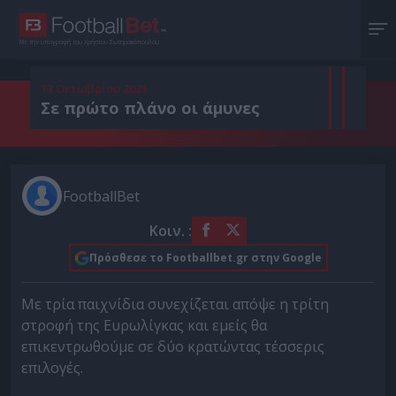
Με την υπογραφή του Χρήστου Σωτηρακόπουλου
13 Οκτωβρίου 2021
Σε πρώτο πλάνο οι άμυνες
FootballBet
Κοιν. :
Πρόσθεσε το Footballbet.gr στην Google
Με τρία παιχνίδια συνεχίζεται απόψε η τρίτη
στροφή της Ευρωλίγκας και εμείς θα
επικεντρωθούμε σε δύο κρατώντας τέσσερις
επιλογές.