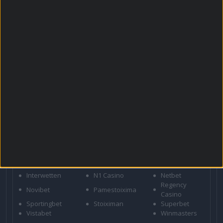
Για όλες τις
Προσφορές
: *Ισχύουν όροι και
προϋποθέσεις
21+ | ΑΡΜΟΔΙΟΣ ΡΥΘΜΙΣΤΗΣ ΕΕΕΠ | ΚΙΝΔΥΝΟΣ
ΕΘΙΣΜΟΥ & ΑΠΩΛΕΙΑΣ ΠΕΡΙΟΥΣΙΑΣ | ΕΟΠΑΕ – ΓΡΑΜΜΗ
ΣΥΜΒΟΥΛΕΥΤΙΚΗΣ: 1114 | ΠΑΙΞΕ ΥΠΕΥΘΥΝΑ
ΣΤΟΙΧΗΜΑΤΙΚΕΣ
Bet365
Betsson
Bwin
Efbet
Elabet
Fonbet
Interwetten
N1 Casino
Netbet
Regency
Novibet
Pamestoixima
Casino
Sportingbet
Stoiximan
Superbet
Vistabet
Winmasters