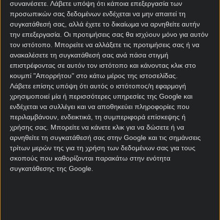
εντός έδρας ο συντελεστής της είναι 10-8, με τρεις
συναινέσετε.
Λάβετε υπόψη ότι κάποια επεξεργασία των
νίκες και δύο ήττες, ενώ οι δύο πιο πρόσφατες
προσωπικών σας δεδομένων ενδέχεται να μην απαιτεί τη
συγκατάθεσή σας, αλλά έχετε το δικαίωμα να αρνηθείτε αυτήν
νίκες της επί Ζανκτ Πάουλι και Μάιντς
την επεξεργασία. Οι προτιμήσεις σας θα ισχύουν μόνο για αυτόν
συνδυάστηκαν με under 2,5 γκολ στο
στοίχημα
.
τον ιστότοπο. Μπορείτε να αλλάξετε τις προτιμήσεις σας ή να
ανακαλέσετε τη συγκατάθεσή σας ανά πάσα στιγμή
Επίσης, με αντίπαλο τη Βόλφσμπουργκ έχει μόλις
επιστρέφοντας σε αυτόν τον ιστότοπο και κάνοντας κλικ στο
μία νίκη στα πρόσφατα οκτώ μεταξύ τους ματς, ενώ
κουμπί "Απορρήτου" στο κάτω μέρος της ιστοσελίδας.
έχει δεχθεί γκολ και στα 25 που έχουν παίξει σε
Λάβετε επίσης υπόψη ότι αυτός ο ιστότοπος/η εφαρμογή
επίπεδο Bundesliga. Με βάση όλα αυτά η επιλογή
χρησιμοποιεί μία ή περισσότερες υπηρεσίες της Google και
μας είναι η διπλή ευκαιρία 1X σε συνδυασμό με
ενδέχεται να συλλέγει και να αποθηκεύει πληροφορίες που
goal/goal, σε απόδοση 1.90 στη
Novibet
.
περιλαμβάνουν, ενδεικτικά, τη συμπεριφορά επίσκεψης ή
χρήσης σας. Μπορείτε να κάνετε κλικ για να δώσετε ή να
αρνηθείτε τη συγκατάθεσή σας στην Google και τις σημάνσεις
Φράιμπουργκ – Μάιντς
τρίτων μερών της για τη χρήση των δεδομένων σας για τους
προγνωστικά
σκοπούς που καθορίζονται παρακάτω στην ενότητα
συγκατάθεσης της Google.
Από εδώ και στο εξής, κάθε ματς για τη Μάιντς είναι
«τελικός». Η δεινή βαθμολογική θέση της ομάδας,
την υποχρεώνει να κυνηγάει όλα τα παιχνίδια,
ειδικά απέναντι σε ομάδες όπως η Φράιμπουργκ,