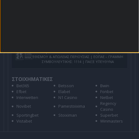
Για όλες τις
Προσφορές
: *Ισχύουν όροι και
προϋποθέσεις
21+ | ΑΡΜΟΔΙΟΣ ΡΥΘΜΙΣΤΗΣ ΕΕΕΠ | ΚΙΝΔΥΝΟΣ
ΕΘΙΣΜΟΥ & ΑΠΩΛΕΙΑΣ ΠΕΡΙΟΥΣΙΑΣ | ΕΟΠΑΕ – ΓΡΑΜΜΗ
ΣΥΜΒΟΥΛΕΥΤΙΚΗΣ: 1114 | ΠΑΙΞΕ ΥΠΕΥΘΥΝΑ
ΣΤΟΙΧΗΜΑΤΙΚΕΣ
Bet365
Betsson
Bwin
Efbet
Elabet
Fonbet
Interwetten
N1 Casino
Netbet
Regency
Novibet
Pamestoixima
Casino
Sportingbet
Stoiximan
Superbet
Vistabet
Winmasters