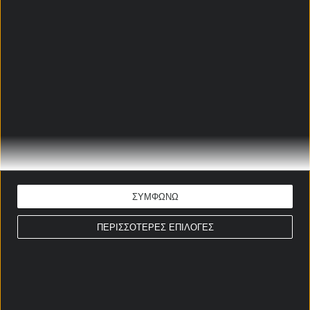
Γιάννης-Μάριος Παπαδόπουλος
Ώρα έναρξης: 18:30
Α Γερμανίας
ΕΚΤΙΜΗΣΗ: 1X & G/G
Απόδοση: 1.90
Παίξε νόμιμα
ΦΡΑΙΜΠΟΥΡΓΚ - ΜΑΙΝΤΣ
ΠΡΟΓΝΩΣΤΙΚΑ
ΣΥΜΦΩΝΩ
Γιάννης-Μάριος Παπαδόπουλος
ΠΕΡΙΣΣΟΤΕΡΕΣ ΕΠΙΛΟΓΕΣ
Ώρα έναρξης: 20:30
Α Γερμανίας
ΕΚΤΙΜΗΣΗ: 1& Over 1,5
Απόδοση: 2.50
Παίξε νόμιμα