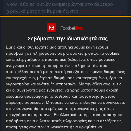
γκολ. Δύο εξ’ αυτών αναμετρώνται στο δεύτερο
χρονικά ματς της Κυριακής, στο
πρόγραμμα αγώνων
της 12ης αγωνιστικής.
Κι αν για τη φιλοξενούμενη Βόλφσμπουργκ η
αμυντική αστάθεια φέτος αιτιολογεί σε μεγάλο
Σεβόμαστε την ιδιωτικότητά σας
βαθμό και την χαμηλή βαθμολογική θέση της, μιας
Εμείς και οι συνεργάτες μας αποθηκεύουμε και/ή έχουμε
και είναι 15η, μόλις έναν βαθμό πάνω από την
πρόσβαση σε πληροφορίες σε μια συσκευή, όπως τα cookies,
επικίνδυνη ζώνη με επτά ήττες σε 11 ματς, το
και επεξεργαζόμαστε προσωπικά δεδομένα, όπως μοναδικοί
γεγονός ότι η γηπεδούχος Άιντραχτ είναι τόσο κακή
αναγνωριστικοί και προσαρμοσμένες πληροφορίες που
ανασταλτικά, είναι ένα αντικείμενο συζήτησης.
αποστέλλονται από μια συσκευή για εξατομικευμένες διαφημίσεις
και περιεχόμενο, μέτρηση διαφήμισης και περιεχομένου, έρευνα
ακροατηρίου και ανάπτυξη υπηρεσιών.
Με την άδειά σας, εμείς
Άιντραχτ – Βόλφσμπουργκ
και οι συνεργάτες μας ενδέχεται να χρησιμοποιήσουμε ακριβή
στοίχημα
δεδομένα γεωγραφικής τοποθεσίας και ταυτοποίησης μέσω
σάρωσης συσκευών. Μπορείτε να κάνετε κλικ για να συναινέσετε
στην επεξεργασία από εμάς και τους συνεργάτες μας όπως
Στην πραγματικότητα με τα 49 γκολ στα 11 ματς, η
περιγράφεται παραπάνω. Εναλλακτικά, μπορείτε να αποκτήσετε
ομάδα της Φρανκφούρτης έχει μέσο όρο πάνω από
πρόσβαση σε πιο λεπτομερείς πληροφορίες και να αλλάξετε τις
τέσσερα γκολ στα παιχνίδια της. Παραδόξως, όμως,
προτιμήσεις σας πριν συναινέσετε ή να αρνηθείτε να