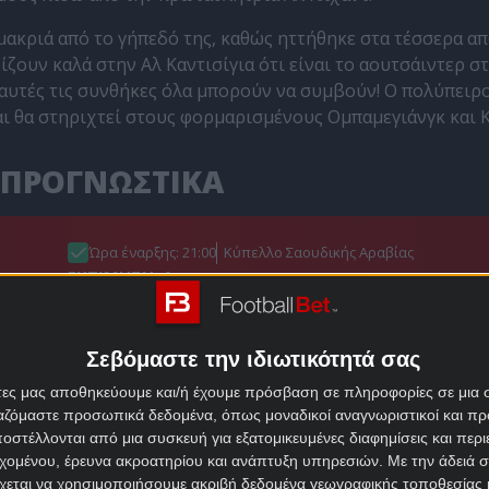
μακριά από το γήπεδό της, καθώς ηττήθηκε στα τέσσερα από
ίζουν καλά στην Αλ Καντισίγια ότι είναι το αουτσάιντερ σ
ό αυτές τις συνθήκες όλα μπορούν να συμβούν! Ο πολύπειρ
ι θα στηριχτεί στους φορμαρισμένους Ομπαμεγιάνγκ και Κ
Α ΠΡΟΓΝΩΣΤΙΚΑ
Ώρα έναρξης: 21:00
Κύπελλο Σαουδικής Αραβίας
ΕΚΤΙΜΗΣΗ: 1
Απόδοση: 2.18
Παίξε νόμιμα
Σεβόμαστε την ιδιωτικότητά σας
άτες μας αποθηκεύουμε και/ή έχουμε πρόσβαση σε πληροφορίες σε μια
ργαζόμαστε προσωπικά δεδομένα, όπως μοναδικοί αναγνωριστικοί και 
στέλλονται από μια συσκευή για εξατομικευμένες διαφημίσεις και περ
εχομένου, έρευνα ακροατηρίου και ανάπτυξη υπηρεσιών.
Με την άδειά σα
χεται να χρησιμοποιήσουμε ακριβή δεδομένα γεωγραφικής τοποθεσίας 