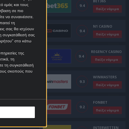
BET365
ό εμάς και τους
9.4
Παίξε νόμιμα
σβαση σε πιο
τε να συναινέσετε.
αιτεί τη
N1 CASINO
εις σας θα ισχύουν
9.4
Παίξε νόμιμα
 τη συγκατάθεσή σας
ορρήτου" στο κάτω
REGENCY CASINO
υπηρεσίες της
9.4
τικά, τη
Παίξε νόμιμα
ίτε τη συγκατάθεσή
 τους σκοπούς που
WINMASTERS
9.3
Παίξε νόμιμα
FONBET
9.2
Παίξε νόμιμα
INTERWETTEN