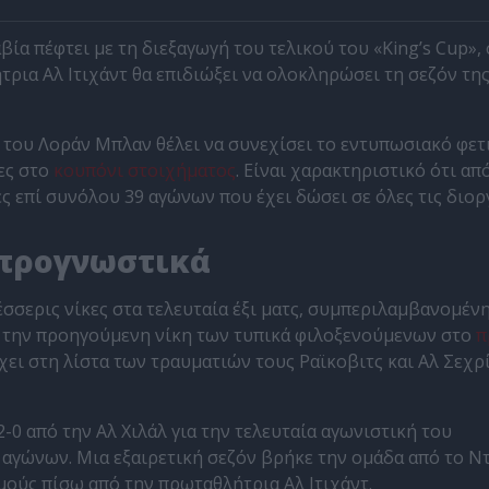
ία πέφτει με τη διεξαγωγή του τελικού του «King’s Cup»,
ήτρια Αλ Ιτιχάντ θα επιδιώξει να ολοκληρώσει τη σεζόν της
τ του Λοράν Μπλαν θέλει να συνεχίσει το εντυπωσιακό φετ
νες στο
κουπόνι στοιχήματος
. Είναι χαρακτηριστικό ότι απ
ες επί συνόλου 39 αγώνων που έχει δώσει σε όλες τις διορ
α προγνωστικά
σσερις νίκες στα τελευταία έξι ματς, συμπεριλαμβανομένη
 την προηγούμενη νίκη των τυπικά φιλοξενούμενων στο
π
χει στη λίστα των τραυματιών τους Ραϊκοβιτς και Αλ Σεχρί
2-0 από την Αλ Χιλάλ για την τελευταία αγωνιστική του
 αγώνων. Μια εξαιρετική σεζόν βρήκε την ομάδα από το Ν
θμούς πίσω από την πρωταθλήτρια Αλ Ιτιχάντ.