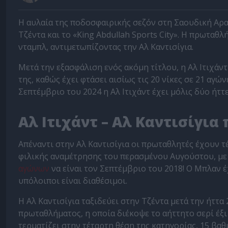
Η αυλαία της ποδοσφαιρικής σεζόν στη Σαουδική Αραβ
Τζέντα και το «King Abdullah Sports City». Η πρωταθλ
νταμπλ, αντιμετωπίζοντας την Αλ Καντισίγια.
Μετά την εξασφάλιση ενός ακόμη τίτλου, η Αλ Ιτιχάν
της, καθώς έχει φτάσει αισίως τις 20 νίκες σε 21 αγώ
Σεπτέμβριο του 2024 η Αλ Ιτιχάντ έχει μόλις δύο ήττ
Αλ Ιτιχάντ – Αλ Καντισίγι
Απέναντι στην Αλ Καντισίγια οι πρωταθλητές έχουν τέ
φιλικής αναμέτρησης του περασμένου Αυγούστου, με
αγώνων
να είναι τον Σεπτέμβριο του 2018! Ο Μπλαν έ
υπόλοιποι είναι διαθέσιμοι.
Η Αλ Καντισίγια ταξιδεύει στην Τζέντα μετά την ήττα 
πρωταθλήματος, η οποία διέκοψε το αήττητο σερί έξι
τερματίζει στην τέταρτη θέση της κατηγορίας, 15 βα