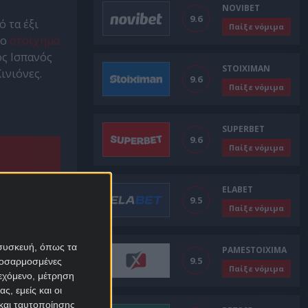
το απαιτητικό
NOVIBET
πρόγραμμα
9.6
 τα έξι
Παίξε νόμιμα
το
στοίχημα
ος Ισπανός
STOIXIMAN
ινιόνες.
9.6
Παίξε νόμιμα
SUPERBET
9.6
Παίξε νόμιμα
ELABET
9.5
Παίξε νόμιμα
 συσκευή, όπως τα
PAMESTOIXIMA
9.5
προσαρμοσμένες
Παίξε νόμιμα
ιεχόμενο, μέτρηση
ς, εμείς και οι
και ταυτοποίησης