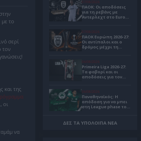
07/08/2026
ΠΑΟΚ: Οι αποδόσεις
για τη ρεβάνς με
 στην
Άντερλεχτ στο Europa
 με το
League
07/08/2026
ΠΑΟΚ Ευρώπη 2026-27:
ινό σερί
Οι αντίπαλοι και ο
δρόμος μέχρι τη
ό τον
League Phase
γανώσεις!
06/08/2026
Primeira Liga 2026-27:
Τα φαβορί και οι
αποδόσεις για τον
πρωταθλητή
Πορτογαλίας 🏆
ς και της
06/08/2026
ρόγραμμα
Παναθηναϊκός: Η
απόδοση για να μπει
, οι
στη League phase του
Κόνφερενς Λιγκ 🍀
06/08/2026
ΔΕΣ ΤΑ ΥΠΟΛΟΙΠΑ ΝΕΑ
Παναθηναϊκός
ταμάμ να
Ευρώπη 2026-27: Οι
πιθανοί αντίπαλοι και