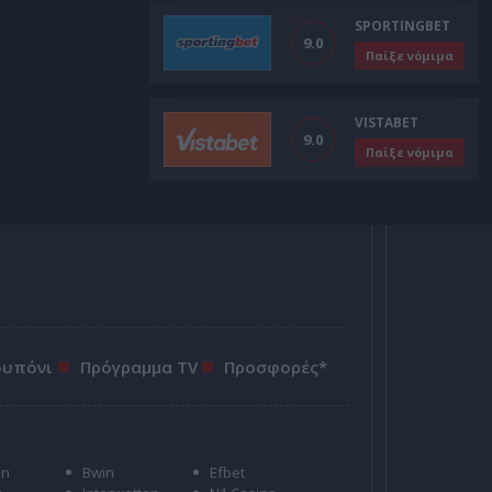
SPORTINGBET
9.0
Παίξε νόμιμα
VISTABET
9.0
Παίξε νόμιμα
ουπόνι
Πρόγραμμα TV
Προσφορές*
on
Bwin
Efbet