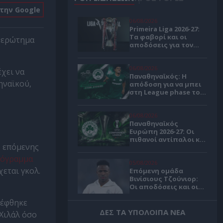
στην Google
06/08/2026
Primeira Liga 2026-27:
Τα φαβορί και οι
) ερώτημα
αποδόσεις για τον
πρωταθλητή
Πορτογαλίας 🏆
06/08/2026
έχει να
Παναθηναϊκός: Η
ηναϊκού,
απόδοση για να μπει
στη League phase του
Κόνφερενς Λιγκ 🍀
06/08/2026
Παναθηναϊκός
Ευρώπη 2026-27: Οι
πιθανοί αντίπαλοι και
ς επόμενης
το απαιτητικό
πρόγραμμα
όγραμμα
05/08/2026
χεται γκολ.
Επόμενη ομάδα
Βινίσιους Τζούνιορ:
Οι αποδόσεις και οι
πιθανότητες για
τέφθηκε
μεταγραφή στην
Άρσεναλ
05/08/2026
ΔΕΣ ΤΑ ΥΠΟΛΟΙΠΑ ΝΕΑ
 Χιλάλ όσο
ΠΑΟΚ - Άντερλεχτ