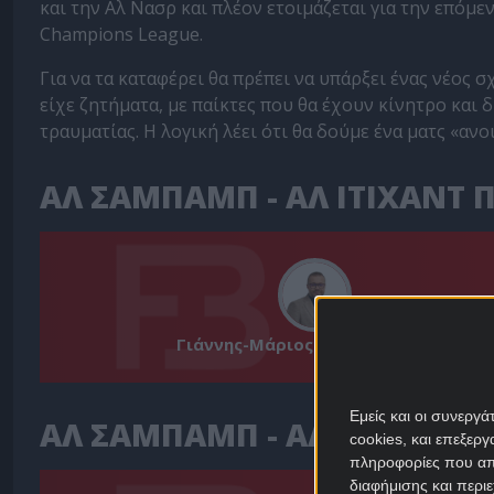
και την Αλ Νασρ και πλέον ετοιμάζεται για την επόμ
Champions League.
Για να τα καταφέρει θα πρέπει να υπάρξει ένας νέος
είχε ζητήματα, με παίκτες που θα έχουν κίνητρο και 
τραυματίας. Η λογική λέει ότι θα δούμε ένα ματς «ανο
ΑΛ ΣΑΜΠΑΜΠ - ΑΛ ΙΤΙΧΑΝΤ 
Γιάννης-Μάριος Παπαδόπουλος
Εμείς και οι συνεργ
ΑΛ ΣΑΜΠΑΜΠ - ΑΛ ΙΤΙΧΑΝΤ 
cookies, και επεξε
πληροφορίες που απο
διαφήμισης και περι