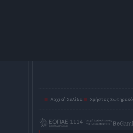
Αρχική Σελίδα
Χρήστος Σωτηρακ