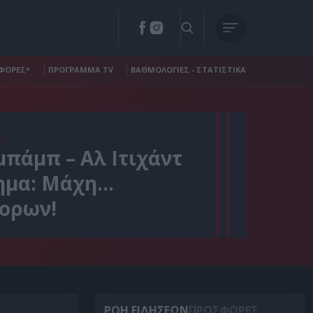
ΦΟΡΕΣ*
ΠΡΟΓΡΑΜΜΑ TV
ΒΑΘΜΟΛΟΓΙΕΣ - ΣΤΑΤΙΣΤΙΚΑ
5
μπάμπ – Αλ Ιτιχάντ
ημα: Μάχη…
ορων!
ΡΟΗ ΕΙΔΗΣΕΩΝ
ΠΡΟΣΦΟΡΕΣ