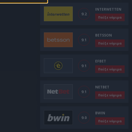
INTERWETTEN
9.2
Παίξε νόμιμα
BETSSON
9.1
Παίξε νόμιμα
EFBET
9.1
Παίξε νόμιμα
NETBET
9.1
Παίξε νόμιμα
BWIN
9.0
Παίξε νόμιμα