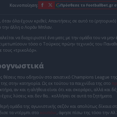
Κοινοποίηση:
Πρόσθεσε το Footballbet.gr 
, όταν όλα έχουν κριθεί; Απαντήσεις σε αυτό το (ρητορικό
ό την άλλη ο Λοράν Μπλαν.
είται να διαχειριστεί ένα ματς με την ομάδα του να μην 
αντιμετωπίσουν τόσο ο Τούρκος πρώην τεχνικός του Παναθ
 τους «τρικολόρ».
προγνωστικά
τις θέσεις που οδηγούν στο ασιατικό Champions League τη
της στην κατηγορία. Ως εκ τούτου τα παιχνίδια της στο
πρ
ρα, αν και η αλήθεια είναι ότι και σκοράρει, αλλά και δέ
μ έχεις λύσεις και δεν θα… κολλήσει σε αυτά τα ζητήματα.
ταθερή ομάδα της αγωνιστικής σεζόν και απολύτως δίκαια σ
δισε τα ντέρμπι στο
κουπόνι
, άφησε πίσω της τόσο την Αλ