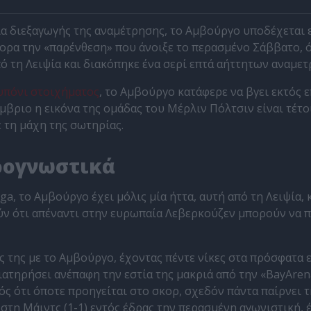
α διεξαγωγής της αναμέτρησης, το Αμβούργο υποδέχεται ε
ορα την «παρένθεση» που άνοιξε το περασμένο Σάββατο, 
ό τη Λειψία και διακόπηκε ένα σερί επτά αήττητων αναμε
υπόνι στοιχήματος
, το Αμβούργο κατάφερε να βγει εκτός 
έμβριο η εικόνα της ομάδας του Μέρλιν Πόλτσιν είναι τέτο
 τη μάχη της σωτηρίας.
ρογνωστικά
ga, το Αμβούργο έχει μόλις μία ήττα, αυτή από τη Λειψία, 
ούν ότι απέναντι στην ευρωπαία Λεβερκούζεν μπορούν να 
ς της με το Αμβούργο, έχοντας πέντε νίκες στα πρόσφατα 
διατηρήσει ανέπαφη την εστία της μακριά από την «BayAren
ς ότι όποτε προηγείται στο σκορ, σχεδόν πάντα παίρνει τ
 στη Μάιντς (1-1) εντός έδρας την περασμένη αγωνιστική, 