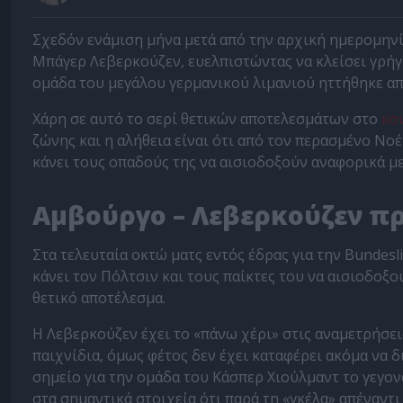
Σχεδόν ενάμιση μήνα μετά από την αρχική ημερομηνί
Μπάγερ Λεβερκούζεν, ευελπιστώντας να κλείσει γρήγ
ομάδα του μεγάλου γερμανικού λιμανιού ηττήθηκε απ
Χάρη σε αυτό το σερί θετικών αποτελεσμάτων στο
κο
ζώνης και η αλήθεια είναι ότι από τον περασμένο Νο
κάνει τους οπαδούς της να αισιοδοξούν αναφορικά με
Αμβούργο – Λεβερκούζεν π
Στα τελευταία οκτώ ματς εντός έδρας για την Bundesli
κάνει τον Πόλτσιν και τους παίκτες του να αισιοδοξ
θετικό αποτέλεσμα.
Η Λεβερκούζεν έχει το «πάνω χέρι» στις αναμετρήσει
παιχνίδια, όμως φέτος δεν έχει καταφέρει ακόμα να 
σημείο για την ομάδα του Κάσπερ Χιούλμαντ το γεγονό
στα σημαντικά στοιχεία ότι παρά τη «γκέλα» απέναντι