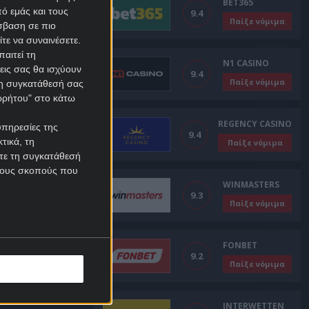
BET365
ό εμάς και τους
9.4
Παίξε νόμιμα
σβαση σε πιο
τε να συναινέσετε.
αιτεί τη
N1 CASINO
εις σας θα ισχύουν
9.4
Παίξε νόμιμα
 τη συγκατάθεσή σας
ορρήτου" στο κάτω
REGENCY CASINO
υπηρεσίες της
9.4
τικά, τη
Παίξε νόμιμα
ίτε τη συγκατάθεσή
 τους σκοπούς που
WINMASTERS
9.3
Παίξε νόμιμα
FONBET
9.2
Παίξε νόμιμα
INTERWETTEN