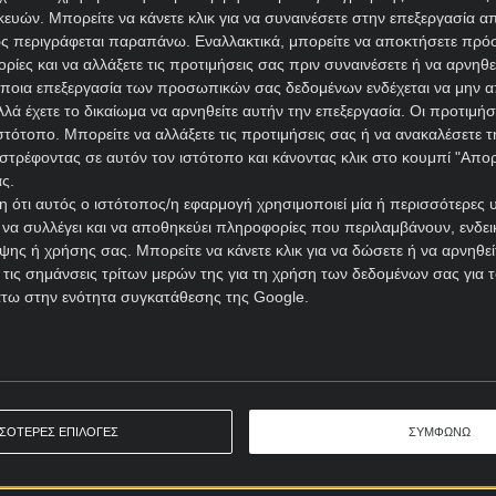
ών. Μπορείτε να κάνετε κλικ για να συναινέσετε στην επεξεργασία απ
ς περιγράφεται παραπάνω. Εναλλακτικά, μπορείτε να αποκτήσετε πρό
ίες και να αλλάξετε τις προτιμήσεις σας πριν συναινέσετε ή να αρνηθεί
ποια επεξεργασία των προσωπικών σας δεδομένων ενδέχεται να μην απ
λά έχετε το δικαίωμα να αρνηθείτε αυτήν την επεξεργασία. Οι προτιμήσ
ιστότοπο. Μπορείτε να αλλάξετε τις προτιμήσεις σας ή να ανακαλέσετε
στρέφοντας σε αυτόν τον ιστότοπο και κάνοντας κλικ στο κουμπί "Απ
ς.
 ότι αυτός ο ιστότοπος/η εφαρμογή χρησιμοποιεί μία ή περισσότερες 
ι να συλλέγει και να αποθηκεύει πληροφορίες που περιλαμβάνουν, ενδεικ
ης ή χρήσης σας. Μπορείτε να κάνετε κλικ για να δώσετε ή να αρνηθε
 τις σημάνσεις τρίτων μερών της για τη χρήση των δεδομένων σας για
άτω στην ενότητα συγκατάθεσης της Google.
ΣΣΟΤΕΡΕΣ ΕΠΙΛΟΓΕΣ
ΣΥΜΦΩΝΩ