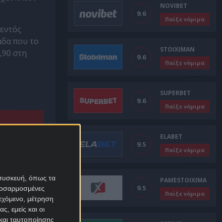
το απαιτητικό
NOVIBET
πρόγραμμα
9.6
Παίξε νόμιμα
 εντός
άδα που το
STOIXIMAN
,90 στη
9.6
Παίξε νόμιμα
SUPERBET
9.6
Παίξε νόμιμα
ELABET
9.5
Παίξε νόμιμα
 συσκευή, όπως τα
PAMESTOIXIMA
9.5
προσαρμοσμένες
Παίξε νόμιμα
ιεχόμενο, μέτρηση
ς, εμείς και οι
και ταυτοποίησης