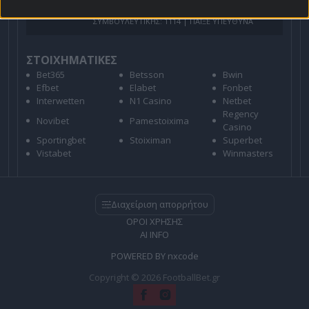
ΕΘΙΣΜΟΥ & ΑΠΩΛΕΙΑΣ ΠΕΡΙΟΥΣΙΑΣ | ΕΟΠΑΕ – ΓΡΑΜΜΗ
ΣΥΜΒΟΥΛΕΥΤΙΚΗΣ: 1114 | ΠΑΙΞΕ ΥΠΕΥΘΥΝΑ
ΣΤΟΙΧΗΜΑΤΙΚΕΣ
Bet365
Betsson
Bwin
Efbet
Elabet
Fonbet
Interwetten
N1 Casino
Netbet
Regency
Novibet
Pamestoixima
Casino
Sportingbet
Stoiximan
Superbet
Vistabet
Winmasters
Διαχείριση απορρήτου
ΟΡΟΙ ΧΡΗΣΗΣ
AI INFO
POWERED BY
nxcode
Copyright © 2026 FootballBet.gr