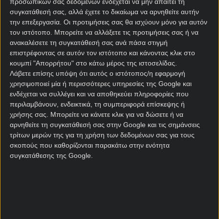
προσωπικών σας δεδομένων ενδέχεται να μην απαιτεί τη
το… κατάφερε ο έμπειρος τεχνικός. Η Έβερτον
συγκατάθεσή σας, αλλά έχετε το δικαίωμα να αρνηθείτε αυτήν
σαφώς και θέλει να επεκτείνει το αήττητο στο νέο
την επεξεργασία. Οι προτιμήσεις σας θα ισχύουν μόνο για αυτόν
τον ιστότοπο. Μπορείτε να αλλάξετε τις προτιμήσεις σας ή να
της γήπεδο, όπου μέχρι στιγμής έχει 2 νίκες και 1
ανακαλέσετε τη συγκατάθεσή σας ανά πάσα στιγμή
ισοπαλία στο
κουπόνι στοιχήματος
.
επιστρέφοντας σε αυτόν τον ιστότοπο και κάνοντας κλικ στο
κουμπί "Απορρήτου" στο κάτω μέρος της ιστοσελίδας.
Έβερτον – Γουέστ Χαμ
Λάβετε επίσης υπόψη ότι αυτός ο ιστότοπος/η εφαρμογή
χρησιμοποιεί μία ή περισσότερες υπηρεσίες της Google και
προγνωστικά
ενδέχεται να συλλέγει και να αποθηκεύει πληροφορίες που
περιλαμβάνουν, ενδεικτικά, τη συμπεριφορά επίσκεψης ή
Μόλις δύο ήττες σε 12 εντός έδρας αγώνες της
χρήσης σας. Μπορείτε να κάνετε κλικ για να δώσετε ή να
Premier League έχει η Έβερτον από την επιστροφή
αρνηθείτε τη συγκατάθεσή σας στην Google και τις σημάνσεις
του Μόγες. Η Έβερτον δεν έχει δεχτεί ακόμα γκολ
τρίτων μερών της για τη χρήση των δεδομένων σας για τους
σκοπούς που καθορίζονται παρακάτω στην ενότητα
σε επίσημο αγώνα στο «Hill Dickinson», ενώ είναι η
συγκατάθεσης της Google.
δεύτερη πιο… ατίθαση ομάδα της κατηγορίας, με 13
κίτρινες κάρτες, μία λιγότερη απ’ όσες έχουν δει οι
παίκτες της Μπόρνμουθ. Μπράνθγουεϊτ και Ρολ
παραμένουν εκτός δράσης.
Δύσκολα τα πράγματα στο «στρατόπεδο» της Γουέστ