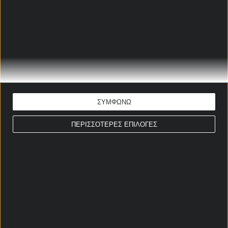
Γουάν Μπισάκα, τιμωρημένος ο Σούτσεκ.
ΕΒΕΡΤΟΝ - ΓΟΥΕΣΤ ΧΑΜ
ΠΡΟΓΝΩΣΤΙΚΑ
Γιάννης-Μάριος Παπαδόπουλος
Ώρα έναρξης: 22:00
ΣΥΜΦΩΝΩ
Πρέμιερ Λιγκ
ΕΚΤΙΜΗΣΗ: 1
ΠΕΡΙΣΣΟΤΕΡΕΣ ΕΠΙΛΟΓΕΣ
Απόδοση: 1.72
Παίξε νόμιμα
ΣΤΟΙΧΗΜΑΤΙΚΕΣ ΠΡΟΣΦΟΡΕΣ *