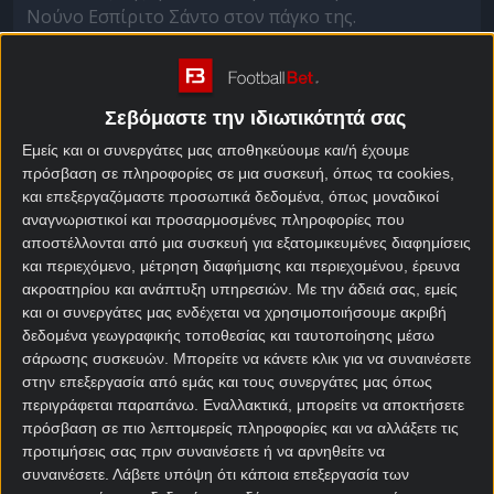
Νούνο Εσπίριτο Σάντο στον πάγκο της.
Οι πρόσφατες αναμετρήσεις των δύο ομάδων ήταν
ισορροπημένες, με τις δύο αναμετρήσεις της
περασμένης σεζόν να τελειώνουν ισόπαλες. Από το
Σεβόμαστε την ιδιωτικότητά σας
2021, ωστόσο, η Γουέστ Χαμ έχει πέντε νίκες στο
Εμείς και οι συνεργάτες μας αποθηκεύουμε και/ή έχουμε
πρωτάθλημα απέναντι στα «ζαχαρωτά».
πρόσβαση σε πληροφορίες σε μια συσκευή, όπως τα cookies,
και επεξεργαζόμαστε προσωπικά δεδομένα, όπως μοναδικοί
Η εβδομάδα της Έβερτον ήταν δύσκολη, καθώς
αναγνωριστικοί και προσαρμοσμένες πληροφορίες που
έχασε το ντέρμπι του Μέρσεϊσαϊντ από τη
αποστέλλονται από μια συσκευή για εξατομικευμένες διαφημίσεις
Λίβερπουλ με 2-1 και στη συνέχεια αποκλείστηκε
και περιεχόμενο, μέτρηση διαφήμισης και περιεχομένου, έρευνα
από το Carabao Cup από τη Γουλβς με 2-0. Έχοντας,
ακροατηρίου και ανάπτυξη υπηρεσιών.
Με την άδειά σας, εμείς
και οι συνεργάτες μας ενδέχεται να χρησιμοποιήσουμε ακριβή
πλέον, πάνω από 30 χρόνια να κατακτήσει έναν
δεδομένα γεωγραφικής τοποθεσίας και ταυτοποίησης μέσω
τίτλο, η απογοήτευση των οπαδών ήταν λογική, με
σάρωσης συσκευών. Μπορείτε να κάνετε κλικ για να συναινέσετε
τον Ντέιβιντ Μόγες να τα… ακούει από την εξέδρα
στην επεξεργασία από εμάς και τους συνεργάτες μας όπως
για την επιλογή του να παρατάξει την ομάδα του με
περιγράφεται παραπάνω. Εναλλακτικά, μπορείτε να αποκτήσετε
πολλές αλλαγές στο «Μολινό».
πρόσβαση σε πιο λεπτομερείς πληροφορίες και να αλλάξετε τις
προτιμήσεις σας πριν συναινέσετε ή να αρνηθείτε να
Το πλάνο του Μόγες ήταν να ξεκουράσει παίκτες
συναινέσετε.
Λάβετε υπόψη ότι κάποια επεξεργασία των
ενόψει Γουέστ Χαμ, κάτι που θα φανεί εάν τελικά