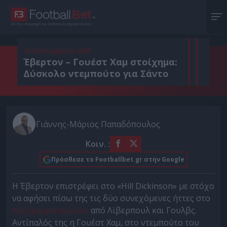
Με την υπογραφή του Χρήστου Σωτηρακόπουλου
29 Σεπτεμβρίου 2025
Έβερτον – Γουέστ Χαμ στοίχημα:
Δύσκολο ντεμπούτο για Σάντο
Γιάννης-Μάριος Παπαδόπουλος
Κοιν. :
Πρόσθεσε το Footballbet.gr στην Google
Η Έβερτον επιστρέφει στο «Hill Dickinson» με στόχο
να αφήσει πίσω της τις δύο συνεχόμενες ήττες στο
πρόγραμμα αγώνων
από Λϊβερπουλ και Γουλβς.
Αντίπαλός της η Γουέστ Χαμ, στο ντεμπούτο του