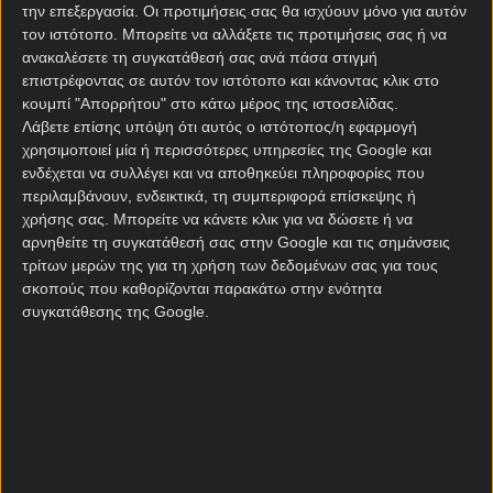
ικανή να προλάβει το ευρωπαϊκό τρένο. Ωστόσο, με
την επεξεργασία. Οι προτιμήσεις σας θα ισχύουν μόνο για αυτόν
ένα σερί οκτώ αήττητων αγώνων στο
κουπόνι
τον ιστότοπο. Μπορείτε να αλλάξετε τις προτιμήσεις σας ή να
ΟΠΑΠ
, εξασφάλισε θέση στο επόμενο UEFA
ανακαλέσετε τη συγκατάθεσή σας ανά πάσα στιγμή
Champions League! Οι Βεστφαλοί θα προσπαθήσουν
επιστρέφοντας σε αυτόν τον ιστότοπο και κάνοντας κλικ στο
κουμπί "Απορρήτου" στο κάτω μέρος της ιστοσελίδας.
να μεταφέρουν αυτή τη δυναμική στο ντεμπούτο
Λάβετε επίσης υπόψη ότι αυτός ο ιστότοπος/η εφαρμογή
τους στο Παγκόσμιο Κύπελλο Συλλόγων,
χρησιμοποιεί μία ή περισσότερες υπηρεσίες της Google και
διαθέτοντας διεθνή εμπειρία, την οποία έχουν τον
ενδέχεται να συλλέγει και να αποθηκεύει πληροφορίες που
τρόπο να αξιοποιήσουν.
περιλαμβάνουν, ενδεικτικά, τη συμπεριφορά επίσκεψης ή
χρήσης σας. Μπορείτε να κάνετε κλικ για να δώσετε ή να
Πρόκειται για το πρώτο ματς ανάμεσα στις δύο
αρνηθείτε τη συγκατάθεσή σας στην Google και τις σημάνσεις
ομάδες στο
πρόγραμμα αγώνων
. Η Φλουμινένσε
τρίτων μερών της για τη χρήση των δεδομένων σας για τους
ηττήθηκε 4-0 από τη Μάντσεστερ Σίτι στον τελικό
σκοπούς που καθορίζονται παρακάτω στην ενότητα
του Παγκοσμίου Κυπέλλου Συλλόγων του 2023, ενώ
συγκατάθεσης της Google.
η νίκη της Ντόρτμουντ με 2-0 επί της Κρουζέιρο
στον τελικό του Intercontinental Cup 1997 είναι η
μόνη συνάντησή της με βραζιλιάνικη ομάδα.
Για τους λάτρεις της στατιστικής στο
στοίχημα
, η
Φλουμινένσε έχει σκοράρει τουλάχιστον δύο γκολ
σε έξι από τα επτά τελευταία επίσημα παιχνίδια της,