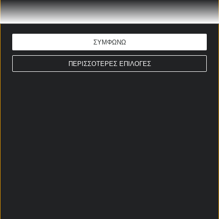
ΕΚΤΙΜΗΣΗ: G/G & Over 2,5
Απόδοση: 2.18
Παίξε νόμιμα
ΣΥΜΦΩΝΩ
ΣΤΟΙΧΗΜΑΤΙΚΕΣ ΠΡΟΣΦΟΡΕΣ *
ΠΕΡΙΣΣΟΤΕΡΕΣ ΕΠΙΛΟΓΕΣ
Αρχική Σελίδα
Χρήστος Σωτηρακόπουλος
Προγνωστικά
Βαθμολογίες - Στατιστικά
Κουπόνι
Πρόγραμμα TV
Προσφορές*