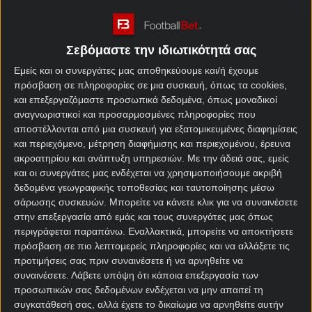
Παγκόσμιο Κύπελλο Συλλόγων, η «Φλου» έχει ως
βασικό στόχο να επαναλάβει την πορεία του 2023
προς τον τελικό, ξεκινώντας με πρώτη αντίπαλο την
Σεβόμαστε την ιδιωτικότητά σας
«πρωτάρα» στη διοργάνωση, Ντόρτμουντ.
Εμείς και οι συνεργάτες μας αποθηκεύουμε και/ή έχουμε
πρόσβαση σε πληροφορίες σε μια συσκευή, όπως τα cookies,
Ως νικήτρια του Copa Libertadores το 2023, η
και επεξεργαζόμαστε προσωπικά δεδομένα, όπως μοναδικοί
Φλουμινένσε προκρίθηκε στα τελικά του
αναγνωριστικοί και προσαρμοσμένες πληροφορίες που
ανανεωμένου Παγκοσμίου Κυπέλλου Συλλόγων.
αποστέλλονται από μια συσκευή για εξατομικευμένες διαφημίσεις
Στον πάγκο της έχει πλέον τον Ρενάτο Πορταλούπι.
και περιεχόμενο, μέτρηση διαφήμισης και περιεχομένου, έρευνα
Ο οποίος έχει οδηγήσει τη Γκρέμιο στον τελικό του
ακροατηρίου και ανάπτυξη υπηρεσιών.
Με την άδειά σας, εμείς
2017, ενώ ο αμυντικός Τιάγκο Σίλβα κέρδισε τον
και οι συνεργάτες μας ενδέχεται να χρησιμοποιήσουμε ακριβή
τίτλο το 2022 με τη Τσέλσι.
δεδομένα γεωγραφικής τοποθεσίας και ταυτοποίησης μέσω
σάρωσης συσκευών. Μπορείτε να κάνετε κλικ για να συναινέσετε
στην επεξεργασία από εμάς και τους συνεργάτες μας όπως
Φλουμινένσε – Μπορούσια
περιγράφεται παραπάνω. Εναλλακτικά, μπορείτε να αποκτήσετε
Ντόρτμουντ στοίχημα
πρόσβαση σε πιο λεπτομερείς πληροφορίες και να αλλάξετε τις
προτιμήσεις σας πριν συναινέσετε ή να αρνηθείτε να
συναινέσετε.
Λάβετε υπόψη ότι κάποια επεξεργασία των
Από την άλλη υπάρχει μια Ντόρτμουντ, η οποία δύο
προσωπικών σας δεδομένων ενδέχεται να μην απαιτεί τη
μήνες πριν από το τέλος της σεζόν δεν έδειχνε
συγκατάθεσή σας, αλλά έχετε το δικαίωμα να αρνηθείτε αυτήν