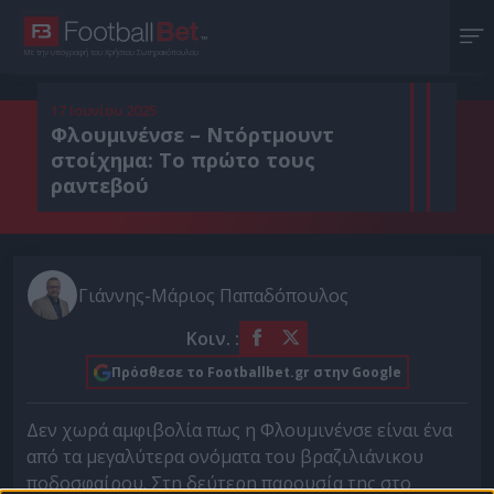
Με την υπογραφή του Χρήστου Σωτηρακόπουλου
17 Ιουνίου 2025
Φλουμινένσε – Ντόρτμουντ
στοίχημα: Το πρώτο τους
ραντεβού
Γιάννης-Μάριος Παπαδόπουλος
Κοιν. :
Πρόσθεσε το Footballbet.gr στην Google
Δεν χωρά αμφιβολία πως η Φλουμινένσε είναι ένα
από τα μεγαλύτερα ονόματα του βραζιλιάνικου
ποδοσφαίρου. Στη δεύτερη παρουσία της στο