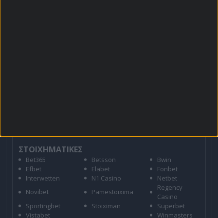
Για όλες τις
Προσφορές
: *Ισχύουν όροι και
προϋποθέσεις
21+ | ΑΡΜΟΔΙΟΣ ΡΥΘΜΙΣΤΗΣ ΕΕΕΠ | ΚΙΝΔΥΝΟΣ
ΕΘΙΣΜΟΥ & ΑΠΩΛΕΙΑΣ ΠΕΡΙΟΥΣΙΑΣ | ΕΟΠΑΕ – ΓΡΑΜΜΗ
ΣΥΜΒΟΥΛΕΥΤΙΚΗΣ: 1114 | ΠΑΙΞΕ ΥΠΕΥΘΥΝΑ
ΣΤΟΙΧΗΜΑΤΙΚΕΣ
Bet365
Betsson
Bwin
Efbet
Elabet
Fonbet
Interwetten
N1 Casino
Netbet
Regency
Novibet
Pamestoixima
Casino
Sportingbet
Stoiximan
Superbet
Vistabet
Winmasters