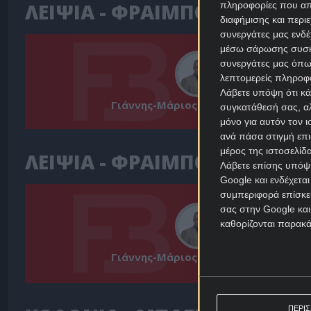
ΛΕΙΨΙΑ - ΦΡΑΙΜΠΟΥΡΓΚ ΠΡΟ
πληροφορίες που απο
διαφήμισης και περι
συνεργάτες μας ενδέ
μέσω σάρωσης συσκευ
συνεργάτες μας όπω
λεπτομερείς πληροφορ
Λάβετε υπόψη ότι κά
Γιάννης-Μάριος Παπαδόπουλος
συγκατάθεσή σας, αλ
μόνο για αυτόν τον 
ανά πάσα στιγμή επι
μέρος της ιστοσελίδα
ΛΕΙΨΙΑ - ΦΡΑΙΜΠΟΥΡΓΚ ΠΡΟ
Λάβετε επίσης υπόψη
Google και ενδέχετα
συμπεριφορά επίσκεψ
σας στην Google και
καθορίζονται παρακ
Γιάννης-Μάριος Παπαδόπουλος
ΠΕΡΙ