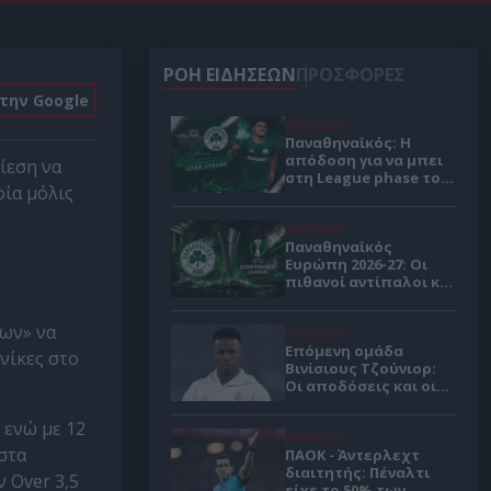
ΡΟΗ ΕΙΔΗΣΕΩΝ
ΠΡΟΣΦΟΡΕΣ
στην Google
06/08/2026
Παναθηναϊκός: Η
απόδοση για να μπει
πίεση να
στη League phase του
οία μόλις
Κόνφερενς Λιγκ 🍀
06/08/2026
Παναθηναϊκός
Ευρώπη 2026-27: Οι
πιθανοί αντίπαλοι και
το απαιτητικό
πρόγραμμα
γων» να
05/08/2026
Επόμενη ομάδα
νίκες στο
Βινίσιους Τζούνιορ:
Οι αποδόσεις και οι
πιθανότητες για
μεταγραφή στην
 ενώ με 12
Άρσεναλ
05/08/2026
στα
ΠΑΟΚ - Άντερλεχτ
διαιτητής: Πέναλτι
 Over 3,5
είχε το 50% των