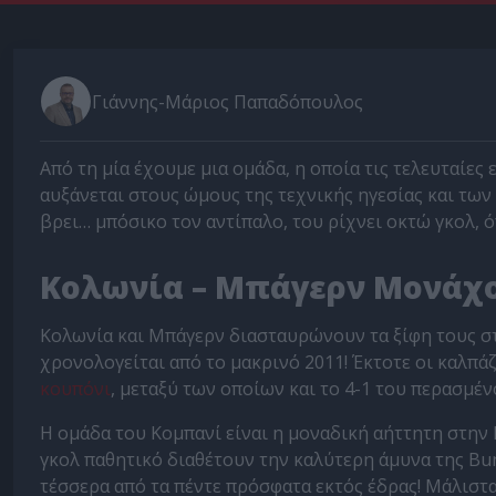
Γιάννης-Μάριος Παπαδόπουλος
Από τη μία έχουμε μια ομάδα, η οποία τις τελευταίες ε
αυξάνεται στους ώμους της τεχνικής ηγεσίας και των
βρει… μπόσικο τον αντίπαλο, του ρίχνει οκτώ γκολ,
Κολωνία – Μπάγερν Μονάχ
Κολωνία και Μπάγερν διασταυρώνουν τα ξίφη τους στο
χρονολογείται από το μακρινό 2011! Έκτοτε οι καλπάζ
κουπόνι
, μεταξύ των οποίων και το 4-1 του περασμέ
Η ομάδα του Κομπανί είναι η μοναδική αήττητη στην Ε
γκολ παθητικό διαθέτουν την καλύτερη άμυνα της Bun
τέσσερα από τα πέντε πρόσφατα εκτός έδρας! Μάλιστ