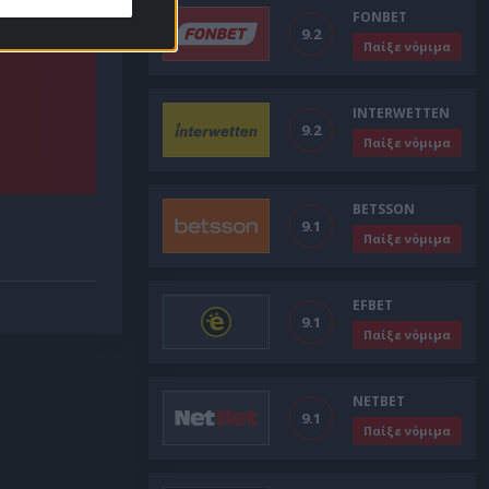
FONBET
9.2
Παίξε νόμιμα
INTERWETTEN
9.2
Παίξε νόμιμα
BETSSON
9.1
Παίξε νόμιμα
EFBET
9.1
Παίξε νόμιμα
NETBET
9.1
Παίξε νόμιμα