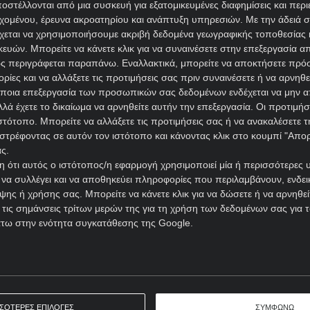
ΓΝΩΣΤΙΚΑ
στέλλονται από μια συσκευή για εξατομικευμένες διαφημίσεις και περ
εχομένου, έρευνα ακροατηρίου και ανάπτυξη υπηρεσιών.
Με την άδειά σα
χεται να χρησιμοποιήσουμε ακριβή δεδομένα γεωγραφικής τοποθεσίας 
ών. Μπορείτε να κάνετε κλικ για να συναινέσετε στην επεξεργασία απ
Ώρα έναρξης: 21:30
Α Γερμανίας
ς περιγράφεται παραπάνω. Εναλλακτικά, μπορείτε να αποκτήσετε πρό
ΕΚΤΙΜΗΣΗ: Κόκκινη κάρτα
ίες και να αλλάξετε τις προτιμήσεις σας πριν συναινέσετε ή να αρνηθεί
Απόδοση: 4.85
ποια επεξεργασία των προσωπικών σας δεδομένων ενδέχεται να μην απ
Παίξε νόμιμα
λά έχετε το δικαίωμα να αρνηθείτε αυτήν την επεξεργασία. Οι προτιμήσ
ιστότοπο. Μπορείτε να αλλάξετε τις προτιμήσεις σας ή να ανακαλέσετε
στρέφοντας σε αυτόν τον ιστότοπο και κάνοντας κλικ στο κουμπί "Απ
ς.
ΓΝΩΣΤΙΚΑ
 ότι αυτός ο ιστότοπος/η εφαρμογή χρησιμοποιεί μία ή περισσότερες 
ι να συλλέγει και να αποθηκεύει πληροφορίες που περιλαμβάνουν, ενδεικ
ης ή χρήσης σας. Μπορείτε να κάνετε κλικ για να δώσετε ή να αρνηθε
Ώρα έναρξης: 21:30
Α Γερμανίας
 τις σημάνσεις τρίτων μερών της για τη χρήση των δεδομένων σας για
ΕΚΤΙΜΗΣΗ: 1 & Over 2,5
άτω στην ενότητα συγκατάθεσης της Google.
Απόδοση: 2.40
Παίξε νόμιμα
ΣΣΟΤΕΡΕΣ ΕΠΙΛΟΓΕΣ
ΣΥΜΦΩΝΩ