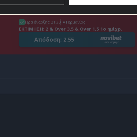
ΩΣΤΙΚΑ
Ώρα έναρξης: 21:30
Α Γερμανίας
ΕΚΤΙΜΗΣΗ: 2 & Over 3,5 & Over 1,5 1ο ημίχρ.
Απόδοση: 2.55
Παίξε νόμιμα