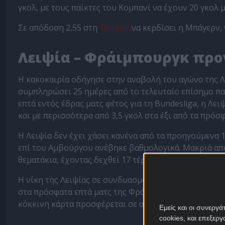
γκολ, με τους παίκτες του Κομπανί να έχουν 20 γκολ μ
Σε απόδοση 2,55 στη
Novibet
να κερδίσει η Μπάγερν, 
Λειψία – Φράιμπουργκ πρ
Η κακοκαιρία οδήγησε στην αναβολή του αγώνα της Λ
συμπληρώσει 25 ημέρες από το τελευταίο επίσημο παιχ
επτά εντός έδρας ματς φέτος για τη Bundesliga, η Λε
και με περισσότερα από 3,5 γκολ στα έξι από τα πρόσφ
Η Λειψία δεν έχει χάσει κανένα από τα προηγούμενα 1
επί του Αμβούργου ανέβηκε βαθμολογικά. Μακριά από
θεματάκια, έχοντας δεχθεί 17 τέρματα!
Η νίκη της Λειψίας σε συνδυασμό με over 2,5 τέρματ
στα πρόσφατα επτά ματς της Φράιμπουργκ, πέντε φορέ
κόκκινη κάρτα προσφέρεται σε απόδοση 4,85 από τη
Εμείς και οι συνεργ
cookies, και επεξε