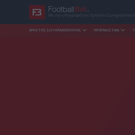
Με την υπογραφή του Χρήστου Σωτηρακόπου
ΧΡΗΣΤΟΣ ΣΩΤΗΡΑΚΟΠΟΥΛΟΣ
ΠΡΟΓΝΩΣΤΙΚΑ
Τ