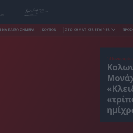
λου
Ι ΝΑ ΠΑΙΞΩ ΣΗΜΕΡΑ
ΚΟΥΠΟΝΙ
ΣΤΟΙΧΗΜΑΤΙΚΕΣ ΕΤΑΙΡΙΕΣ
ΠΡΟΣ
14 Ιανουαρίο
Κολων
Μονάχ
«Κλει
«τρίπ
ημίχρ