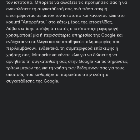
έχει σημειώσει λιγότερα γκολ (19) απ’ όσα εκτός
τον ιστότοπο. Μπορείτε να αλλάξετε τις προτιμήσεις σας ή να
(22), εντούτοις ανασταλτικά λειτουργεί καλύτερα
ανακαλέσετε τη συγκατάθεσή σας ανά πάσα στιγμή
επιστρέφοντας σε αυτόν τον ιστότοπο και κάνοντας κλικ στο
στο γήπεδό της, όπου έχει δεχθεί 21 από τα 47
κουμπί "Απορρήτου" στο κάτω μέρος της ιστοσελίδας.
τέρματα. Έχει τον υψηλότερο αριθμό προσπαθειών
Λάβετε επίσης υπόψη ότι αυτός ο ιστότοπος/η εφαρμογή
για γκολ στο πρωτάθλημα αυτή τη σεζόν, καθώς σε
χρησιμοποιεί μία ή περισσότερες υπηρεσίες της Google και
31 αγώνες προσπάθησε να σκοράρει 478 φορές, ήτοι
ενδέχεται να συλλέγει και να αποθηκεύει πληροφορίες που
15,4 ανά αγώνα.
περιλαμβάνουν, ενδεικτικά, τη συμπεριφορά επίσκεψης ή
χρήσης σας. Μπορείτε να κάνετε κλικ για να δώσετε ή να
Η Μιραντές είναι ουραγός με 27 βαθμούς, ωστόσο
αρνηθείτε τη συγκατάθεσή σας στην Google και τις σημάνσεις
προέρχεται από την εντός έδρας νίκη με 2-1 επί της
τρίτων μερών της για τη χρήση των δεδομένων σας για τους
Βαγιαδολίδ. Έχει σκοράρει 16 γκολ εκτός έδρας,
σκοπούς που καθορίζονται παρακάτω στην ενότητα
δηλαδή περισσότερα από τα μισά, ενώ έχει δεχθεί
συγκατάθεσης της Google.
25, ακριβώς τα μισά! Έχει χάσει τους
περισσότερους αγώνες στο πρωτάθλημα αυτή τη
σεζόν, έχοντας 18 ήττες σε 31 αγώνες και 11 στα
πρόσφατα 12 μακριά από το γήπεδό της!
Με δεδομένο ότι οι γηπεδούχοι δεν είναι σε καλή
αγωνιστική κατάσταση και ότι δεν κατάφεραν να
κερδίσουν κανένα από τα τελευταία πέντε εντός