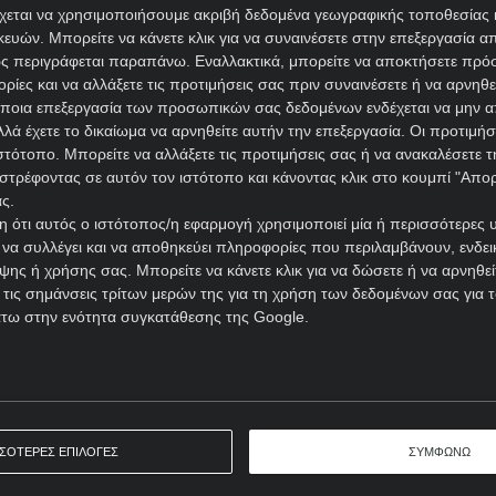
χεται να χρησιμοποιήσουμε ακριβή δεδομένα γεωγραφικής τοποθεσίας 
ΟΝ ΠΡΟΓΝΩΣΤΙΚΑ
ών. Μπορείτε να κάνετε κλικ για να συναινέσετε στην επεξεργασία απ
ς περιγράφεται παραπάνω. Εναλλακτικά, μπορείτε να αποκτήσετε πρό
ίες και να αλλάξετε τις προτιμήσεις σας πριν συναινέσετε ή να αρνηθεί
ποια επεξεργασία των προσωπικών σας δεδομένων ενδέχεται να μην απ
Ώρα έναρξης: 21:30
Πρέμιερ Λιγκ
λά έχετε το δικαίωμα να αρνηθείτε αυτήν την επεξεργασία. Οι προτιμήσ
ΕΚΤΙΜΗΣΗ: 1 & Over 0,5 1ο ημίχρονο
ιστότοπο. Μπορείτε να αλλάξετε τις προτιμήσεις σας ή να ανακαλέσετε
Απόδοση: 1.67
στρέφοντας σε αυτόν τον ιστότοπο και κάνοντας κλικ στο κουμπί "Απ
Παίξε νόμιμα
ς.
 ότι αυτός ο ιστότοπος/η εφαρμογή χρησιμοποιεί μία ή περισσότερες 
ι να συλλέγει και να αποθηκεύει πληροφορίες που περιλαμβάνουν, ενδεικ
ης ή χρήσης σας. Μπορείτε να κάνετε κλικ για να δώσετε ή να αρνηθε
ΛΑ ΠΡΟΓΝΩΣΤΙΚΑ
 τις σημάνσεις τρίτων μερών της για τη χρήση των δεδομένων σας για
άτω στην ενότητα συγκατάθεσης της Google.
Ώρα έναρξης: 21:30
Πρέμιερ Λιγκ
ΕΚΤΙΜΗΣΗ: Γκολ μετά το 75:00
Απόδοση: 1.91
Παίξε νόμιμα
ΣΣΟΤΕΡΕΣ ΕΠΙΛΟΓΕΣ
ΣΥΜΦΩΝΩ