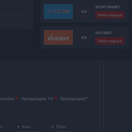
SPORTINGBET
9.0
Παίξε νόμιμα
VISTABET
9.0
Παίξε νόμιμα
ουπόνι
Πρόγραμμα TV
Προσφορές*
on
Bwin
Efbet