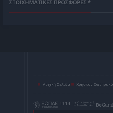
ΣΤΟΙΧΗΜΑΤΙΚΕΣ ΠΡΟΣΦΟΡΕΣ *
Αρχική Σελίδα
Χρήστος Σωτηρακ