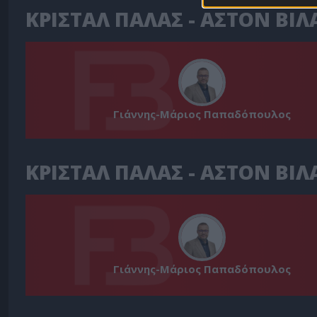
ΚΡΙΣΤΑΛ ΠΑΛΑΣ - ΑΣΤΟΝ ΒΙ
Γιάννης-Μάριος Παπαδόπουλος
ΚΡΙΣΤΑΛ ΠΑΛΑΣ - ΑΣΤΟΝ ΒΙ
Γιάννης-Μάριος Παπαδόπουλος