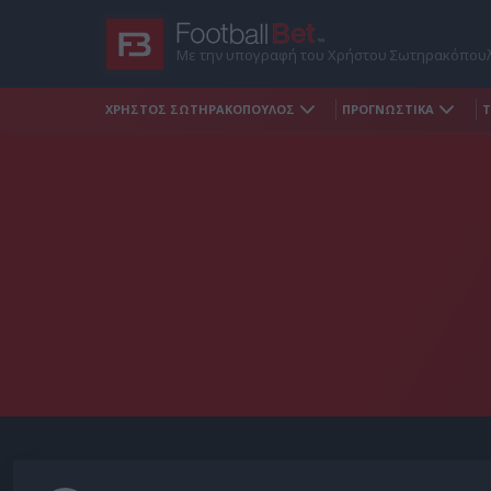
Με την υπογραφή του Χρήστου Σωτηρακόπου
ΧΡΗΣΤΟΣ ΣΩΤΗΡΑΚΟΠΟΥΛΟΣ
ΠΡΟΓΝΩΣΤΙΚΑ
Τ