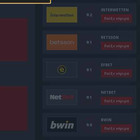
INTERWETTEN
9.2
Παίξε νόμιμα
BETSSON
9.1
Παίξε νόμιμα
EFBET
9.1
Παίξε νόμιμα
NETBET
9.1
Παίξε νόμιμα
BWIN
9.0
Παίξε νόμιμα