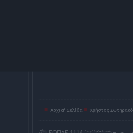
Αρχική Σελίδα
Χρήστος Σωτηρακ