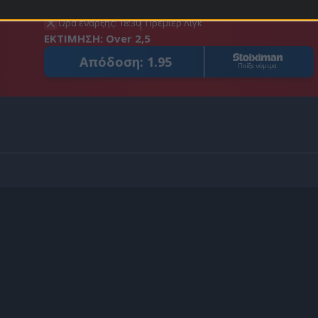
Ώρα έναρξης: 18:30
Πρέμιερ Λιγκ
ΕΚΤΙΜΗΣΗ: Over 2,5
Απόδοση: 1.95
Παίξε νόμιμα