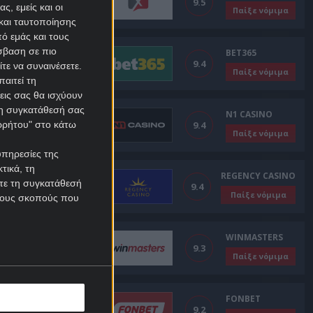
9.5
ς, εμείς και οι
Παίξε νόμιμα
και ταυτοποίησης
ό εμάς και τους
σβαση σε πιο
BET365
9.4
τε να συναινέσετε.
Παίξε νόμιμα
αιτεί τη
εις σας θα ισχύουν
 τη συγκατάθεσή σας
N1 CASINO
9.4
ορρήτου" στο κάτω
Παίξε νόμιμα
υπηρεσίες της
τικά, τη
REGENCY CASINO
ίτε τη συγκατάθεσή
9.4
Παίξε νόμιμα
 τους σκοπούς που
WINMASTERS
9.3
Παίξε νόμιμα
FONBET
9.2