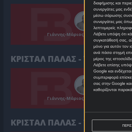
διαφήμισης και περι
συνεργάτες μας ενδέ
μέσω σάρωσης συσκευ
συνεργάτες μας όπω
λεπτομερείς πληροφορ
Γιάννης-Μάριος Παπαδόπουλος
Λάβετε υπόψη ότι κά
συγκατάθεσή σας, αλ
μόνο για αυτόν τον 
ανά πάσα στιγμή επι
ΚΡΙΣΤΑΛ ΠΑΛΑΣ - ΤΟΤΕΝΑΜ 
μέρος της ιστοσελίδα
Λάβετε επίσης υπόψη
Google και ενδέχετα
συμπεριφορά επίσκεψ
σας στην Google και
καθορίζονται παρακ
Γιάννης-Μάριος Παπαδόπουλος
ΚΡΙΣΤΑΛ ΠΑΛΑΣ - ΤΟΤΕΝΑΜ 
ΠΕΡΙ