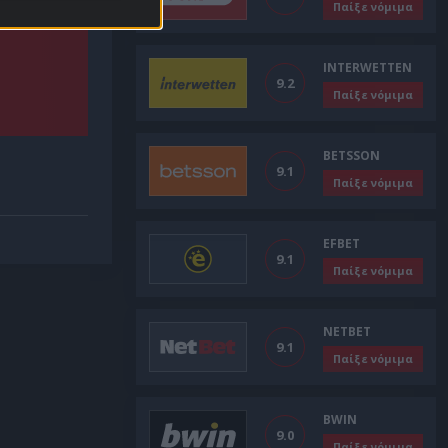
Παίξε νόμιμα
INTERWETTEN
9.2
Παίξε νόμιμα
BETSSON
9.1
Παίξε νόμιμα
EFBET
9.1
Παίξε νόμιμα
NETBET
9.1
Παίξε νόμιμα
BWIN
9.0
Παίξε νόμιμα