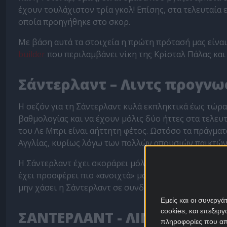
έχουν τουλάχιστον τρία γκολ! Επίσης, στα τελευταία ε
οποία προηγήθηκε στο σκορ.
Με βάση αυτά τα στοιχεία η πρώτη πρότασή μας είναι 
builder
που περιλαμβάνει νίκη της Κρίσταλ Πάλας και 
Σάντερλαντ – Λιντς προγνω
Η σεζόν για τη Σάντερλαντ κυλά εκπληκτικά έως τώρα
βαθμολογίας και να έχουν μόλις δύο ήττες στα τελευ
του Λε Μπρι είναι αήττητη φέτος. Ωστόσο τα πράγματ
Αγγλίας, κυρίως λόγω των πολλών απουσιών παικτών
Η Σάντερλαντ έχει σκοράρει μόλις δύο φορές στα τελε
έχει προσφέρει πιο «ανοιχτά» ματς εσχάτως, αλλά κα
μην χάσει η Σάντερλαντ σε συνδυασμό με under 3,5 γ
Εμείς και οι συνεργ
cookies, και επεξε
ΣΑΝΤΕΡΛΑΝΤ - ΛΙΝΤΣ ΠΡΟΓΝ
πληροφορίες που απο