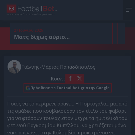
Με την υπογραφή του Χρήστου Σωτηρακόπουλου
27 Ιουνίου 2026
Ματς δίχως αύριο…
Γιάννης-Μάριος Παπαδόπουλος
Κοιν. :
Πρόσθεσε το Footballbet.gr στην Google
Ποιος να το περίμενε άραγε… Η Πορτογαλία, μία από
τις ομάδες που κουβαλούσαν τον τίτλο του φαβορί
για να φτάσουν τουλάχιστον μέχρι τα ημιτελικά του
φετινού Παγκοσμίου Κυπέλλου, να χρειάζεται μόνο
νίκη απέναντι στην Κολομβία, προκειμένου να