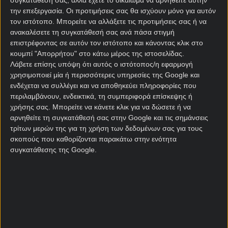
συγκατάθεσή σας, αλλά έχετε το δικαίωμα να αρνηθείτε αυτήν
τέσσερις ισοπαλίες, και παραμένουν αήττητοι στην
την επεξεργασία. Οι προτιμήσεις σας θα ισχύουν μόνο για αυτόν
κανονική διάρκεια των τριών τελευταίων αγώνων
τον ιστότοπο. Μπορείτε να αλλάξετε τις προτιμήσεις σας ή να
τους στο Παγκόσμιο Κύπελλο απέναντι σε
ανακαλέσετε τη συγκατάθεσή σας ανά πάσα στιγμή
ευρωπαϊκές ομάδες. Σε έξι από τα οκτώ τελευταία
επιστρέφοντας σε αυτόν τον ιστότοπο και κάνοντας κλικ στο
παιχνίδια της Κολομβίας, ενώ σκόραρε μετά το 75’
κουμπί "Απορρήτου" στο κάτω μέρος της ιστοσελίδας.
σε τέσσερα από τα πέντε τελευταία της ματς.
Λάβετε επίσης υπόψη ότι αυτός ο ιστότοπος/η εφαρμογή
χρησιμοποιεί μία ή περισσότερες υπηρεσίες της Google και
Η
Πορτογαλία
παραμένει αήττητη στους τρεις
ενδέχεται να συλλέγει και να αποθηκεύει πληροφορίες που
αγώνες της σε φάση ομίλων Παγκοσμίου Κυπέλλου
περιλαμβάνουν, ενδεικτικά, τη συμπεριφορά επίσκεψης ή
χρήσης σας. Μπορείτε να κάνετε κλικ για να δώσετε ή να
εναντίον ομάδων από τη Λατινική Αμερική. Ο
αρνηθείτε τη συγκατάθεσή σας στην Google και τις σημάνσεις
Κριστιάνο Ρονάλντο έγινε ο πρώτος παίκτης που
τρίτων μερών της για τη χρήση των δεδομένων σας για τους
σκόραρε σε έξι Παγκόσμια Κύπελλα, στο 5-0 επί του
σκοπούς που καθορίζονται παρακάτω στην ενότητα
Ουζμπεκιστάν. Οι παίκτες του Ρομπέρτο Μαρτίνεζ
συγκατάθεσης της Google.
θέλουν τη νίκη που θα τους φέρει στην μορυφή του
ομίλου.
Στα τελευταία 17 παιχνίδια της Πορτογαλίας σε
φάση ομίλων, έχει εννέα νίκες, έξι ισοπαλίες και
μόλις δύο ήττες, ενώ έχει κερδίσει 11 από τα
τελευταία 15 παιχνίδια στο
κουπόνι στοιχήματος