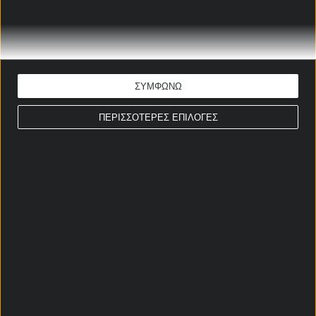
Γιάννης-Μάριος Παπαδόπουλος
Ώρα έναρξης: 02:30
Μουντιάλ 2026
ΕΚΤΙΜΗΣΗ: Over 2,5 & Over 0,5 1ο ημίχρονο
Απόδοση: 2.25
Παίξε νόμιμα
ΣΥΜΦΩΝΩ
ΠΕΡΙΣΣΟΤΕΡΕΣ ΕΠΙΛΟΓΕΣ
ΣΤΟΙΧΗΜΑΤΙΚΕΣ ΠΡΟΣΦΟΡΕΣ *
Αρχική Σελίδα
Χρήστος Σωτηρακόπουλος
Προγνωστικά