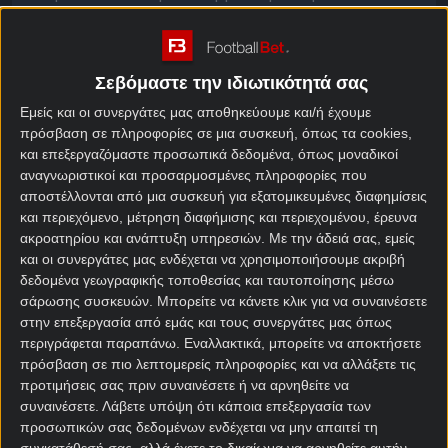
καταλάβει την πρώτη θέση στον όμιλό της!
Κολομβία – Πορτογαλία
Σεβόμαστε την ιδιωτικότητά σας
στοίχημα
Εμείς και οι συνεργάτες μας αποθηκεύουμε και/ή έχουμε
πρόσβαση σε πληροφορίες σε μια συσκευή, όπως τα cookies,
Η
Κολομβία
έχει ήδη προκριθεί στη φάση των νοκ
και επεξεργαζόμαστε προσωπικά δεδομένα, όπως μοναδικοί
άουτ για τρίτη συνεχόμενη φορά σε Μουντιάλ, και
αναγνωριστικοί και προσαρμοσμένες πληροφορίες που
πλέον το ενδιαφέρον της στρέφεται στην
αποστέλλονται από μια συσκευή για εξατομικευμένες διαφημίσεις
και περιεχόμενο, μέτρηση διαφήμισης και περιεχομένου, έρευνα
εξασφάλιση της πρώτης θέσης. Ένας βαθμός θα είναι
ακροατηρίου και ανάπτυξη υπηρεσιών.
Με την άδειά σας, εμείς
αρκετός για να εξασφαλίσει την πρωτιά, όμως οι
και οι συνεργάτες μας ενδέχεται να χρησιμοποιήσουμε ακριβή
Κολομβιανοί δεν φαίνεται να έχουν σκοπό να
δεδομένα γεωγραφικής τοποθεσίας και ταυτοποίησης μέσω
χαλαρώσουν, καθώς επιδιώκουν να κερδίσουν και
σάρωσης συσκευών. Μπορείτε να κάνετε κλικ για να συναινέσετε
τους τρεις αγώνες της φάσης των ομίλων στο
στην επεξεργασία από εμάς και τους συνεργάτες μας όπως
Παγκόσμιο Κύπελλο για δεύτερη φορά μόνο στην
περιγράφεται παραπάνω. Εναλλακτικά, μπορείτε να αποκτήσετε
ιστορία τους.
πρόσβαση σε πιο λεπτομερείς πληροφορίες και να αλλάξετε τις
προτιμήσεις σας πριν συναινέσετε ή να αρνηθείτε να
Οι Κολομβιανοί έχουν ηττηθεί μόλις δύο φορές
συναινέσετε.
Λάβετε υπόψη ότι κάποια επεξεργασία των
από τον Μάρτιο του 2025, έχοντας εννέα νίκες και
προσωπικών σας δεδομένων ενδέχεται να μην απαιτεί τη