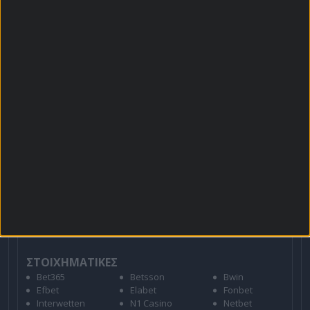
Βαθμολογίες - Στατιστικά
Κουπόνι
Πρόγραμμα TV
Προσφορές*
Για όλες τις
Προσφορές
: *Ισχύουν όροι και
προϋποθέσεις
21+ | ΑΡΜΟΔΙΟΣ ΡΥΘΜΙΣΤΗΣ ΕΕΕΠ | ΚΙΝΔΥΝΟΣ
ΕΘΙΣΜΟΥ & ΑΠΩΛΕΙΑΣ ΠΕΡΙΟΥΣΙΑΣ | ΕΟΠΑΕ – ΓΡΑΜΜΗ
ΣΥΜΒΟΥΛΕΥΤΙΚΗΣ: 1114 | ΠΑΙΞΕ ΥΠΕΥΘΥΝΑ
ΣΤΟΙΧΗΜΑΤΙΚΕΣ
Bet365
Betsson
Bwin
Efbet
Elabet
Fonbet
Interwetten
N1 Casino
Netbet