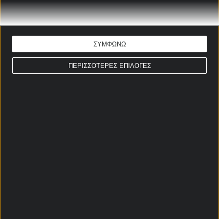
ΕΚΤΙΜΗΣΗ: G/G & Over 2,5
Απόδοση: 2.50
Παίξε νόμιμα
ΣΥΜΦΩΝΩ
ΣΤΟΙΧΗΜΑΤΙΚΕΣ ΠΡΟΣΦΟΡΕΣ *
ΠΕΡΙΣΣΟΤΕΡΕΣ ΕΠΙΛΟΓΕΣ
Αρχική Σελίδα
Χρήστος Σωτηρακόπουλος
Προγνωστικά
Βαθμολογίες - Στατιστικά
Κουπόνι
Πρόγραμμα TV