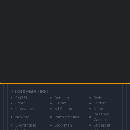
Προσφορές*
Για όλες τις
Προσφορές
: *Ισχύουν όροι και
προϋποθέσεις
21+ | ΑΡΜΟΔΙΟΣ ΡΥΘΜΙΣΤΗΣ ΕΕΕΠ | ΚΙΝΔΥΝΟΣ
ΕΘΙΣΜΟΥ & ΑΠΩΛΕΙΑΣ ΠΕΡΙΟΥΣΙΑΣ | ΕΟΠΑΕ – ΓΡΑΜΜΗ
ΣΥΜΒΟΥΛΕΥΤΙΚΗΣ: 1114 | ΠΑΙΞΕ ΥΠΕΥΘΥΝΑ
ΣΤΟΙΧΗΜΑΤΙΚΕΣ
Bet365
Betsson
Bwin
Efbet
Elabet
Fonbet
Interwetten
N1 Casino
Netbet
Regency
Novibet
Pamestoixima
Casino
Sportingbet
Stoiximan
Superbet