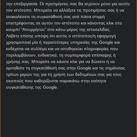
σε πέντε αγώνες νοκ άουτ του Παγκοσμίου
την επεξεργασία. Οι προτιμήσεις σας θα ισχύουν μόνο για αυτόν
Κυπέλλου. Η τελευταία φορά που κατάφερε να
τον ιστότοπο. Μπορείτε να αλλάξετε τις προτιμήσεις σας ή να
φτάσει σε προημιτελική φάση Μουντιάλ ήταν το
ανακαλέσετε τη συγκατάθεσή σας ανά πάσα στιγμή
επιστρέφοντας σε αυτόν τον ιστότοπο και κάνοντας κλικ στο
2010, όταν αποκλείστηκε από την Ισπανία. Στα έξι
κουμπί "Απορρήτου" στο κάτω μέρος της ιστοσελίδας.
τελευταία παιχνίδια της στο Παγκόσμιο Κύπελλο
Λάβετε επίσης υπόψη ότι αυτός ο ιστότοπος/η εφαρμογή
σκόραρε το πολύ μία φορά. Μολαταύτα, η βασική
χρησιμοποιεί μία ή περισσότερες υπηρεσίες της Google και
πρότασή μας είναι να σκοράρουν και οι δύο ομάδες
ενδέχεται να συλλέγει και να αποθηκεύει πληροφορίες που
και να επιτευχθούν περισσότερα από 2,5 τέρματα,
περιλαμβάνουν, ενδεικτικά, τη συμπεριφορά επίσκεψης ή
με απόδοση 2,50 στη
Stoiximan
.
χρήσης σας. Μπορείτε να κάνετε κλικ για να δώσετε ή να
αρνηθείτε τη συγκατάθεσή σας στην Google και τις σημάνσεις
τρίτων μερών της για τη χρήση των δεδομένων σας για τους
«Καυτός» Ούνταβ
σκοπούς που καθορίζονται παρακάτω στην ενότητα
συγκατάθεσης της Google.
Ο Ντενίζ Ουντάβ ήταν η… χρυσή αλλαγή της
Γερμανίας στη φάση των ομίλων, σημειώνοντας
τρία γκολ και μοιράζοντας δύο ασίστ σε λιγότερο
από 90’ συμμετοχής! Στο 1,62 στην Stoiximan να
σκοράρει ή να δώσει ασίστ ο φορμαρισμένος
επιθετικός της Στουτγάρδης.