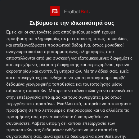
Γερμανία – Παραγουάη
προγνωστικά
Σεβόμαστε την ιδιωτικότητά σας
Εμείς και οι συνεργάτες μας αποθηκεύουμε και/ή έχουμε
Η ήττα της «νατσιονάλμανσαφτ» από το Εκουαδόρ
πρόσβαση σε πληροφορίες σε μια συσκευή, όπως τα cookies,
και επεξεργαζόμαστε προσωπικά δεδομένα, όπως μοναδικοί
την τελευταία αγωνιστική της φάσης των ομίλων
αναγνωριστικοί και προσαρμοσμένες πληροφορίες που
ήταν η τέταρτη για τη Γερμανία σε εννέα αγώνες
αποστέλλονται από μια συσκευή για εξατομικευμένες διαφημίσεις
Παγκοσμίου Κυπέλλου από τις αρχές του 2014. Η
και περιεχόμενο, μέτρηση διαφήμισης και περιεχομένου, έρευνα
Γερμανία
δεν έχει καταφέρει να διατηρήσει
ακροατηρίου και ανάπτυξη υπηρεσιών.
Με την άδειά σας, εμείς
απαραβίαστη την εστία της σε αγώνα Μουντιάλ από
και οι συνεργάτες μας ενδέχεται να χρησιμοποιήσουμε ακριβή
τότε που κατέκτησε το τρόπαιο το 2014 με νίκη 1-0
δεδομένα γεωγραφικής τοποθεσίας και ταυτοποίησης μέσω
επί της Αργεντινής. Σε έξι από τα επτά τελευταία
σάρωσης συσκευών. Μπορείτε να κάνετε κλικ για να συναινέσετε
στην επεξεργασία από εμάς και τους συνεργάτες μας όπως
παιχνίδια της Γερμανίας, επιβεβαιώθηκαν τα
περιγράφεται παραπάνω. Εναλλακτικά, μπορείτε να αποκτήσετε
προγνωστικά γκολ γκολ
, ενώ στα πέντε από τα έξι
πρόσβαση σε πιο λεπτομερείς πληροφορίες και να αλλάξετε τις
τελευταία σε
Παγκόσμιο Κύπελλο
, σημειώθηκαν
προτιμήσεις σας πριν συναινέσετε ή να αρνηθείτε να
πάνω από 2,5 γκολ.
συναινέσετε.
Λάβετε υπόψη ότι κάποια επεξεργασία των
προσωπικών σας δεδομένων ενδέχεται να μην απαιτεί τη
Η
Παραγουάη
δεν έχει καταφέρει να σκοράρει ποτέ
συγκατάθεσή σας, αλλά έχετε το δικαίωμα να αρνηθείτε αυτήν