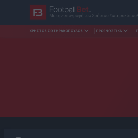
Με την υπογραφή του Χρήστου Σωτηρακόπου
ΧΡΗΣΤΟΣ ΣΩΤΗΡΑΚΟΠΟΥΛΟΣ
ΠΡΟΓΝΩΣΤΙΚΑ
Τ