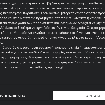
χεται να χρησιμοποιήσουμε ακριβή δεδομένα γεωγραφικής τοποθεσίας 
ών. Μπορείτε να κάνετε κλικ για να συναινέσετε στην επεξεργασία απ
ς περιγράφεται παραπάνω. Εναλλακτικά, μπορείτε να αποκτήσετε πρό
ίες και να αλλάξετε τις προτιμήσεις σας πριν συναινέσετε ή να αρνηθεί
ποια επεξεργασία των προσωπικών σας δεδομένων ενδέχεται να μην απ
λά έχετε το δικαίωμα να αρνηθείτε αυτήν την επεξεργασία. Οι προτιμήσ
ιστότοπο. Μπορείτε να αλλάξετε τις προτιμήσεις σας ή να ανακαλέσετε
στρέφοντας σε αυτόν τον ιστότοπο και κάνοντας κλικ στο κουμπί "Απ
ς.
 ότι αυτός ο ιστότοπος/η εφαρμογή χρησιμοποιεί μία ή περισσότερες 
ι να συλλέγει και να αποθηκεύει πληροφορίες που περιλαμβάνουν, ενδεικ
ης ή χρήσης σας. Μπορείτε να κάνετε κλικ για να δώσετε ή να αρνηθε
 τις σημάνσεις τρίτων μερών της για τη χρήση των δεδομένων σας για
άτω στην ενότητα συγκατάθεσης της Google.
ΣΣΟΤΕΡΕΣ ΕΠΙΛΟΓΕΣ
ΣΥΜΦΩΝΩ