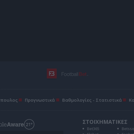
όπουλος
Προγνωστικά
Βαθμολογίες - Στατιστικά
Κ
ΣΤΟΙΧΗΜΑΤΙΚΕΣ
Bet365
Betss