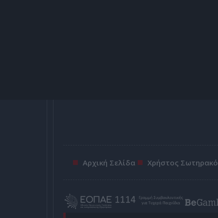
Αρχική Σελίδα
Χρήστος Σωτηρακ