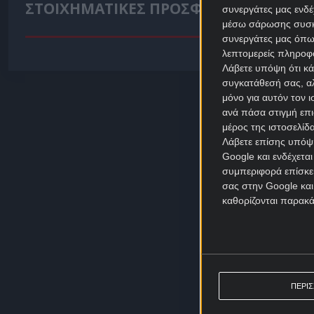
ΣΤΟΙΧΗΜΑΤΙΚΕΣ ΠΡΟΣΦΟΡΕΣ *
συνεργάτες μας ενδέ
μέσω σάρωσης συσκευ
συνεργάτες μας όπω
λεπτομερείς πληροφορ
Λάβετε υπόψη ότι κά
συγκατάθεσή σας, αλ
μόνο για αυτόν τον 
ανά πάσα στιγμή επι
μέρος της ιστοσελίδα
Λάβετε επίσης υπόψη
Google και ενδέχετα
συμπεριφορά επίσκεψ
σας στην Google και
καθορίζονται παρακ
ΠΕΡΙ