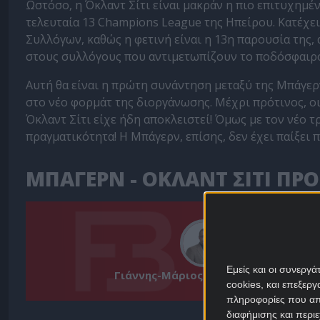
Ωστόσο, η Όκλαντ Σίτι είναι μακράν η πιο επιτυχημέν
τελευταία 13 Champions League της Ηπείρου. Κατέχε
Συλλόγων, καθώς η φετινή είναι η 13η παρουσία της, α
στους συλλόγους που αντιμετωπίζουν το ποδόσφαιρο
Αυτή θα είναι η πρώτη συνάντηση μεταξύ της Μπάγερ
στο νέο φορμάτ της διοργάνωσης. Μέχρι πρότινος, ο
Όκλαντ Σίτι είχε ήδη αποκλειστεί! Όμως με τον νέο 
πραγματικότητα! Η Μπάγερν, επίσης, δεν έχει παίξει 
ΜΠΑΓΕΡΝ - ΟΚΛΑΝΤ ΣΙΤΙ ΠΡ
Εμείς και οι συνεργ
Γιάννης-Μάριος Παπαδόπουλος
cookies, και επεξε
πληροφορίες που απο
διαφήμισης και περι