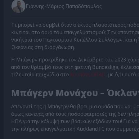
Γιάννης-Μάριος Παπαδόπουλος
Τι μπορεί να συμβεί όταν ο έκτος πλουσιότερος ποδ
κινείται στο όριο του επαγγελματισμού; Την απάντη
νικήτρια του Παγκοσμίου Κυπέλλου Συλλόγων, και η 
Ωκεανίας στη διοργάνωση.
Η Μπάγερν προκρίθηκε τον Δεκέμβριο του 2023 χάρη 
από τον θρίαμβό τους στη φετινή Bundesliga, έκλεισα
τελευταία παιχνίδια στο
κουπόνι ΟΠΑΠ
, με ό,τι αυτ
Μπάγερν Μονάχου – Όκλαντ
Απέναντί της η Μπάγερν θα βρει μια ομάδα που ναι μεν
όμως κανένας από τους ποδοσφαιριστές της δεν πληρ
ΗΠΑ για την κάλυψη των βασικών εξόδων του! Για να 
την πλήρως επαγγελματική Auckland FC που συμμετέχ