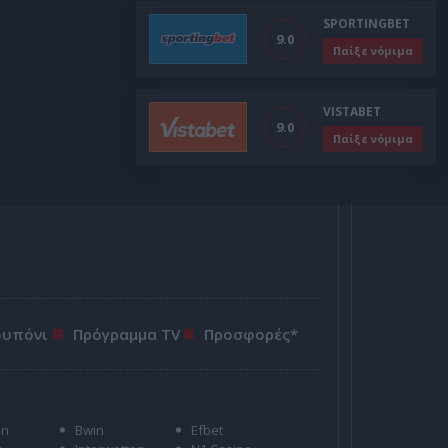
SPORTINGBET
9.0
Παίξε νόμιμα
VISTABET
9.0
Παίξε νόμιμα
ουπόνι
Πρόγραμμα TV
Προσφορές*
on
Bwin
Efbet