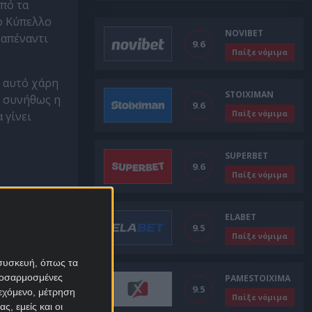
από τα
Ευρώπη 2026-27: Οι
πιθανοί αντίπαλοι και
ο Κύπελλο
το απαιτητικό
NOVIBET
 απέναντι
πρόγραμμα
9.6
Παίξε νόμιμα
ι αυτό χάρη
STOIXIMAN
ι συνήθως η
9.6
Παίξε νόμιμα
 γίνει
SUPERBET
9.6
Παίξε νόμιμα
ELABET
9.5
Παίξε νόμιμα
 συσκευή, όπως τα
προσαρμοσμένες
PAMESTOIXIMA
9.5
ιεχόμενο, μέτρηση
Παίξε νόμιμα
ς, εμείς και οι