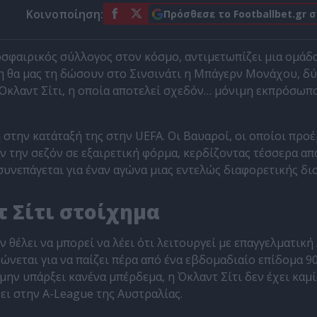
Κοινοποίηση:
Πρόσθεσε το Footballbet.gr 
οσφαιρικός σύλλογος στον κόσμο, αντιμετωπίζει μια ομάδ
ση θα μας τη δώσουν στο Σινσινάτι η Μπάγερν Μονάχου, δ
Όκλαντ Σίτι, η οποία αποτελεί σχεδόν… μόνιμη εκπρόσωπ
στην κατάταξή της στην UEFA. Οι Βαυαροί, οι οποίοι προ
ν την σεζόν σε εξαιρετική φόρμα, κερδίζοντας τέσσερα απ
ό συνεπάγεται για έναν αγώνα μιας εντελώς διαφορετικής δ
 Σίτι στοίχημα
 θέλει να μπορεί να λέει ότι λειτουργεί με επαγγελματική 
ώνεται για να παίζει πέρα από ένα εβδομαδιαίο επίδομα 9
μην υπάρξει κανένα μπέρδεμα, η Όκλαντ Σίτι δεν έχει καμ
ει στην A-League της Αυστραλίας.