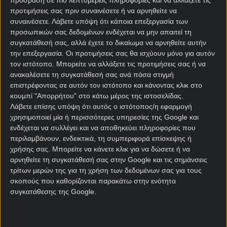
πρόσβαση σε πιο λεπτομερείς πληροφορίες και να αλλάξετε τις
κουπόνι στοιχήματος
. Ωστόσο αυτές οι δύο νίκες
προτιμήσεις σας πριν συναινέσετε ή να αρνηθείτε να
στα πρόσφατα έξι ματς είναι και οι μοναδικές στα
συναινέσετε.
Λάβετε υπόψη ότι κάποια επεξεργασία των
τελευταία συνολικά 11 στη La Liga. Η Μπέτις είναι
προσωπικών σας δεδομένων ενδέχεται να μην απαιτεί τη
αήττητη σε εννέα εντός έδρας αγώνες
συγκατάθεσή σας, αλλά έχετε το δικαίωμα να αρνηθείτε αυτήν
πρωταθλήματος (τέσσερις νίκες και πέντε
την επεξεργασία. Οι προτιμήσεις σας θα ισχύουν μόνο για αυτόν
ισοπαλίες).
τον ιστότοπο. Μπορείτε να αλλάξετε τις προτιμήσεις σας ή να
ανακαλέσετε τη συγκατάθεσή σας ανά πάσα στιγμή
Για τους… προληπτικούς, η Μπέτις δεν έχει
επιστρέφοντας σε αυτόν τον ιστότοπο και κάνοντας κλικ στο
κερδίσει τα δύο τελευταία εντός έδρας παιχνίδια
κουμπί "Απορρήτου" στο κάτω μέρος της ιστοσελίδας.
πρωταθλήματος που διεξήχθησαν Τρίτη, έχοντας
Λάβετε επίσης υπόψη ότι αυτός ο ιστότοπος/η εφαρμογή
χρησιμοποιεί μία ή περισσότερες υπηρεσίες της Google και
μία ισοπαλία και μία ήττα, από την… Έλτσε τον
ενδέχεται να συλλέγει και να αποθηκεύει πληροφορίες που
Απρίλιο του 2022! Αρκετά… ευάλωτη εντός έδρας
περιλαμβάνουν, ενδεικτικά, τη συμπεριφορά επίσκεψης ή
στο α’ ημίχρονο των φετινών παιχνιδιών της, έχει
χρήσης σας. Μπορείτε να κάνετε κλικ για να δώσετε ή να
δεχθεί τα 12 από τα 17 γκολ της, ενώ τα έξι από τα
αρνηθείτε τη συγκατάθεσή σας στην Google και τις σημάνσεις
επτά τελευταία επίσημα παιχνίδια της ήταν
τρίτων μερών της για τη χρήση των δεδομένων σας για τους
goal/goal στο στοίχημα
.
σκοπούς που καθορίζονται παρακάτω στην ενότητα
συγκατάθεσης της Google.
Η ισοπαλία της Έλτσε με την Αλαβές δεν επέτρεψε
στον Έντερ Σαράμπια και στους παίκτες του να…
αναπνεύσουν βαθμολογικά. Μακριά από το γήπεδό