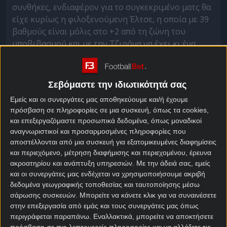
συνθήκες, ενδιαφέρον για το συγκεκριμένο ματς θα
είχε κυρίως η φιλοξενούμενη Έλτσε, η οποία με 39
βαθμούς είναι μόλις στο +2 από τη ζώνη του
υποβιβασμού και με την Τζιρόνα να έχει κι ένα
ματς λιγότερο.
Όμως από τη στιγμή που η Ισπανία θα βγάλει και
Σεβόμαστε την ιδιωτικότητά σας
πέμπτη ομάδα στη League Phase του UEFA
Champions League την επόμενη σεζόν, για την
Εμείς και οι συνεργάτες μας αποθηκεύουμε και/ή έχουμε
πρόσβαση σε πληροφορίες σε μια συσκευή, όπως τα cookies,
Μπέτις το αποψινό ματς αποκτά τεράστια σημασία,
και επεξεργαζόμαστε προσωπικά δεδομένα, όπως μοναδικοί
μιας και με νίκη θα πλησιάσει ακόμα πιο κοντά σε
αναγνωριστικοί και προσαρμοσμένες πληροφορίες που
αυτή τη σημαντική επιτυχία.
αποστέλλονται από μια συσκευή για εξατομικευμένες διαφημίσεις
και περιεχόμενο, μέτρηση διαφήμισης και περιεχομένου, έρευνα
Μπέτις – Έλτσε
ακροατηρίου και ανάπτυξη υπηρεσιών.
Με την άδειά σας, εμείς
και οι συνεργάτες μας ενδέχεται να χρησιμοποιήσουμε ακριβή
προγνωστικά
δεδομένα γεωγραφικής τοποθεσίας και ταυτοποίησης μέσω
σάρωσης συσκευών. Μπορείτε να κάνετε κλικ για να συναινέσετε
Η ομάδα της Ανδαλουσίας έχει αρκετά καλό
στην επεξεργασία από εμάς και τους συνεργάτες μας όπως
μομέντουμ εσχάτως, με έξι αήττητους αγώνες στο
περιγράφεται παραπάνω. Εναλλακτικά, μπορείτε να αποκτήσετε