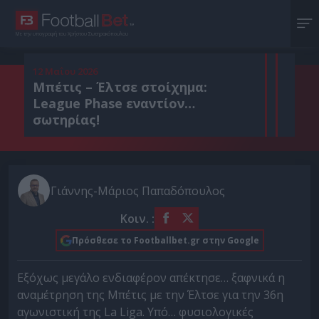
Με την υπογραφή του Χρήστου Σωτηρακόπουλου
12 Μαΐου 2026
Μπέτις – Έλτσε στοίχημα:
League Phase εναντίον…
σωτηρίας!
Γιάννης-Μάριος Παπαδόπουλος
Κοιν. :
Πρόσθεσε το Footballbet.gr στην Google
Εξόχως μεγάλο ενδιαφέρον απέκτησε… ξαφνικά η
αναμέτρηση της Μπέτις με την Έλτσε για την 36η
αγωνιστική της La Liga. Υπό… φυσιολογικές