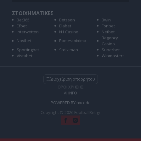
ΣΤΟΙΧΗΜΑΤΙΚΕΣ
Bet365
Betsson
Bwin
Efbet
Elabet
Fonbet
Interwetten
N1 Casino
Netbet
Regency
Novibet
Pamestoixima
Casino
Sportingbet
Stoiximan
Superbet
Vistabet
Winmasters
Διαχείριση απορρήτου
ΟΡΟΙ ΧΡΗΣΗΣ
AI INFO
POWERED BY
nxcode
Copyright © 2026 FootballBet.gr