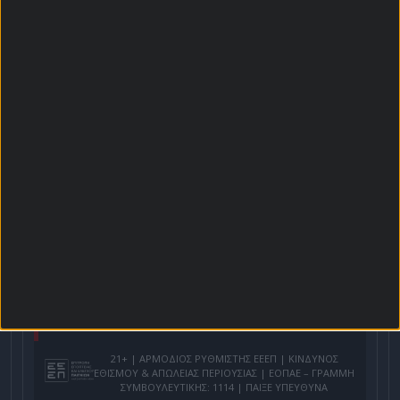
Αρχική Σελίδα
Χρήστος Σωτηρακόπουλος
Προγνωστικά
Βαθμολογίες - Στατιστικά
Κουπόνι
Πρόγραμμα TV
Προσφορές*
Για όλες τις
Προσφορές
: *Ισχύουν όροι και
προϋποθέσεις
21+ | ΑΡΜΟΔΙΟΣ ΡΥΘΜΙΣΤΗΣ ΕΕΕΠ | ΚΙΝΔΥΝΟΣ
ΕΘΙΣΜΟΥ & ΑΠΩΛΕΙΑΣ ΠΕΡΙΟΥΣΙΑΣ | ΕΟΠΑΕ – ΓΡΑΜΜΗ
ΣΥΜΒΟΥΛΕΥΤΙΚΗΣ: 1114 | ΠΑΙΞΕ ΥΠΕΥΘΥΝΑ