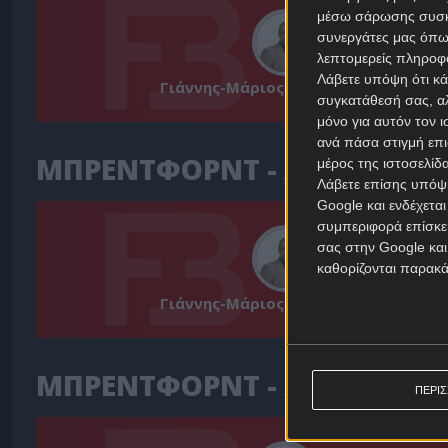
μέσω σάρωσης συσκευ
συνεργάτες μας όπω
λεπτομερείς πληροφορ
Λάβετε υπόψη ότι κά
Γιάννης-Μάριος Παπαδόπουλος
συγκατάθεσή σας, αλ
μόνο για αυτόν τον 
ανά πάσα στιγμή επι
ΜΠΡΕΝΤΦΟΡΝΤ - ΑΡΣΕΝΑΛ Π
μέρος της ιστοσελίδα
Λάβετε επίσης υπόψη
Google και ενδέχετα
συμπεριφορά επίσκεψ
σας στην Google και
καθορίζονται παρακ
Γιάννης-Μάριος Παπαδόπουλος
ΜΠΡΕΝΤΦΟΡΝΤ - ΑΡΣΕΝΑΛ Π
ΠΕΡΙ