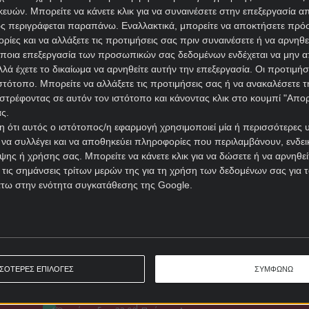
ών. Μπορείτε να κάνετε κλικ για να συναινέσετε στην επεξεργασία απ
Ώρα έναρξης: 22:00
Πρέμιερ Λιγκ
ς περιγράφεται παραπάνω. Εναλλακτικά, μπορείτε να αποκτήσετε πρό
ΕΚΤΙΜΗΣΗ: Να σκοράρει ο Β. Γιέκερες
ίες και να αλλάξετε τις προτιμήσεις σας πριν συναινέσετε ή να αρνηθεί
Απόδοση: 2.40
ποια επεξεργασία των προσωπικών σας δεδομένων ενδέχεται να μην απ
Παίξε νόμιμα
λά έχετε το δικαίωμα να αρνηθείτε αυτήν την επεξεργασία. Οι προτιμήσ
ιστότοπο. Μπορείτε να αλλάξετε τις προτιμήσεις σας ή να ανακαλέσετε
στρέφοντας σε αυτόν τον ιστότοπο και κάνοντας κλικ στο κουμπί "Απ
ΡΟΓΝΩΣΤΙΚΑ
ς.
 ότι αυτός ο ιστότοπος/η εφαρμογή χρησιμοποιεί μία ή περισσότερες 
ι να συλλέγει και να αποθηκεύει πληροφορίες που περιλαμβάνουν, ενδεικ
ης ή χρήσης σας. Μπορείτε να κάνετε κλικ για να δώσετε ή να αρνηθε
Ώρα έναρξης: 22:00
Πρέμιερ Λιγκ
 τις σημάνσεις τρίτων μερών της για τη χρήση των δεδομένων σας για
ΕΚΤΙΜΗΣΗ: Γκολ ή ασίστ Ιγκόρ
άτω στην ενότητα συγκατάθεσης της Google.
Απόδοση: 2.54
Παίξε νόμιμα
ΡΟΓΝΩΣΤΙΚΑ
ΣΣΟΤΕΡΕΣ ΕΠΙΛΟΓΕΣ
ΣΥΜΦΩΝΩ