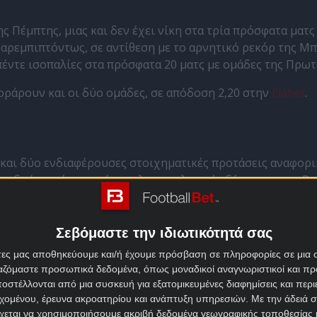
ς Πέμπτης, μιας και δεν έχει νίκη στα τρία πρόσφατα ματς
αρεμπιπτόντως, σε αντίθεση με το αρνητικό ρεκόρ της Μ
 πέντε ισοπαλίες στα πρόσφατα 20 ματς με ομάδες της Πρω
κοράρουν και οι δύο ομάδες, σε απόδοση 2,20 στην
Elabet
.
και δύο ενδιαφέρουσες στοιχηματικές προτάσεις αναφορι
πεδούχων έχει εννέα γκολ στα τελευταία δέκα ματς της Pr
 ή να δώσει ασίστ ο Βραζιλιάνος.
«καυτούς» φορ μέσα στο 2025, έχοντας σκροάρει έξι φορές!
Σεβόμαστε την ιδιωτικότητά σας
ής Σουηδός.
άτες μας αποθηκεύουμε και/ή έχουμε πρόσβαση σε πληροφορίες σε μια
ργαζόμαστε προσωπικά δεδομένα, όπως μοναδικοί αναγνωριστικοί και 
ΡΟΓΝΩΣΤΙΚΑ
στέλλονται από μια συσκευή για εξατομικευμένες διαφημίσεις και περ
εχομένου, έρευνα ακροατηρίου και ανάπτυξη υπηρεσιών.
Με την άδειά σα
χεται να χρησιμοποιήσουμε ακριβή δεδομένα γεωγραφικής τοποθεσίας 