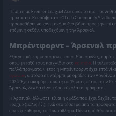
Πέμπτη με Premier League! Δεν είναι το πιο… συνηθι
προκύπτει. Κι απόψε στο «GTech Community Stadium
προσπαθήσει να κάνει ακόμα ένα βήμα προς την επίτ
επόμενη σεζόν, υποδεχόμενη την Άρσεναλ.
Μπρέντφορντ – Άρσεναλ π
Εξαιρετικά φορμαρισμένες και οι δύο ομάδες, παρότι
οκτώ μεταξύ τους παιχνίδια στο
κουπόνι
. Η τελευτα
πολλά πράγματα. Φέτος η Μπρέντφορντ έχει επτά νίκες
αγώνων
, ωστόσο σε ντέρμπι με ομάδες του Λονδίνου 
2024! Έχει σκοράρει πρώτη σε 15 ματς φέτος στην P
Άρσεναλ, δεν θα είναι τόσο εύκολα τα πράγματα.
Η Άρσεναλ, άλλωστε, είναι η ομάδα που έχει δεχθεί τ
League (μόλις έξι), ενώ στα τέσσερα από τα πρόσφατα
είναι ξεκάθαρος: το Πρωτάθλημα. Πάνω από δύο δεκαετ