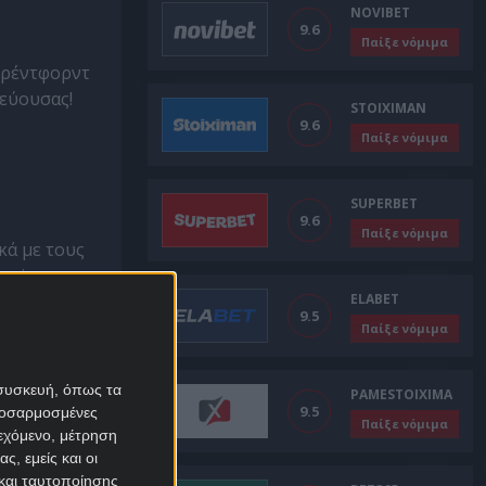
το απαιτητικό
NOVIBET
πρόγραμμα
9.6
Παίξε νόμιμα
πρέντφορντ
τεύουσας!
STOIXIMAN
9.6
Παίξε νόμιμα
SUPERBET
9.6
Παίξε νόμιμα
κά με τους
emier
ELABET
9.5
Παίξε νόμιμα
 Στο 2,40
 συσκευή, όπως τα
PAMESTOIXIMA
9.5
προσαρμοσμένες
Παίξε νόμιμα
ιεχόμενο, μέτρηση
ς, εμείς και οι
και ταυτοποίησης