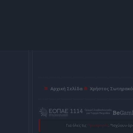
Αρχική Σελίδα
Χρήστος Σωτηρακ
Για όλες τις
Προσφορές
: *Ισχύουν ό