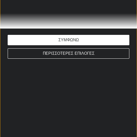
Γιάννης-Μάριος Παπαδόπουλος
Ώρα έναρξης: 19:30
Πρέμιερ Λιγκ
ΕΚΤΙΜΗΣΗ: G/G & Under 3,5
Απόδοση: 3.20
ΣΥΜΦΩΝΩ
Παίξε νόμιμα
ΠΕΡΙΣΣΟΤΕΡΕΣ ΕΠΙΛΟΓΕΣ
ΣΤΟΙΧΗΜΑΤΙΚΕΣ ΠΡΟΣΦΟΡΕΣ *
Αρχική Σελίδα
Χρήστος Σωτηρακόπουλος
Προγνωστικά