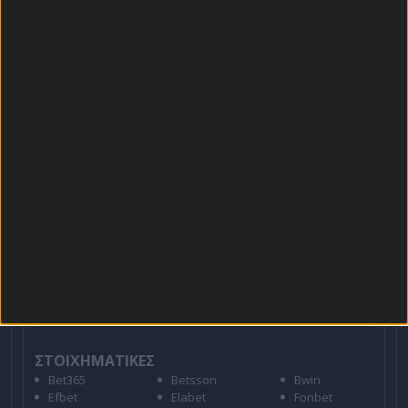
Βαθμολογίες - Στατιστικά
Κουπόνι
Πρόγραμμα TV
Προσφορές*
Για όλες τις
Προσφορές
: *Ισχύουν όροι και
προϋποθέσεις
21+ | ΑΡΜΟΔΙΟΣ ΡΥΘΜΙΣΤΗΣ ΕΕΕΠ | ΚΙΝΔΥΝΟΣ
ΕΘΙΣΜΟΥ & ΑΠΩΛΕΙΑΣ ΠΕΡΙΟΥΣΙΑΣ | ΕΟΠΑΕ – ΓΡΑΜΜΗ
ΣΥΜΒΟΥΛΕΥΤΙΚΗΣ: 1114 | ΠΑΙΞΕ ΥΠΕΥΘΥΝΑ
ΣΤΟΙΧΗΜΑΤΙΚΕΣ
Bet365
Betsson
Bwin
Efbet
Elabet
Fonbet