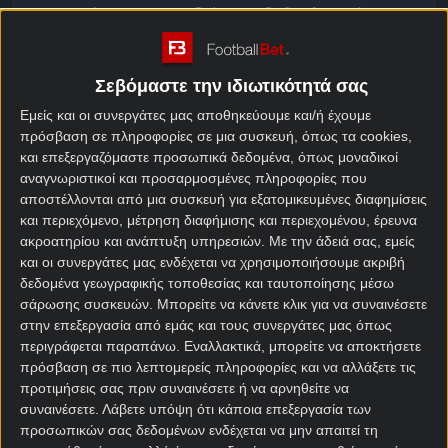
Park» απέναντι στην αδιάφορη βαθμολογικά
Νιουκάστλ.
Το μόνο που απομένει ρεαλιστικά στη Νιούκαστλ
Σεβόμαστε την ιδιωτικότητά σας
να παλέψει για αυτή τη σεζόν είναι να τερματίσει
Εμείς και οι συνεργάτες μας αποθηκεύουμε και/ή έχουμε
στο πάνω μισό της βαθμολογίας Premier League. Οι
πρόσβαση σε πληροφορίες σε μια συσκευή, όπως τα cookies,
παίκτες του Έντι Χάου έχουν… καταφέρει να χάσουν
και επεξεργαζόμαστε προσωπικά δεδομένα, όπως μοναδικοί
συνολικά 27 βαθμούς σε αγώνες στους οποίους
αναγνωριστικοί και προσαρμοσμένες πληροφορίες που
είχαν την ευκαιρία να πάρουν το «τρίποντο» αλλά
αποστέλλονται από μια συσκευή για εξατομικευμένες διαφημίσεις
εν τέλει είτε έμειναν στην ισοπαλία, είτε ηττήθηκαν.
και περιεχόμενο, μέτρηση διαφήμισης και περιεχομένου, έρευνα
ακροατηρίου και ανάπτυξη υπηρεσιών.
Με την άδειά σας, εμείς
και οι συνεργάτες μας ενδέχεται να χρησιμοποιήσουμε ακριβή
Νιουκάστλ – Γουέστ Χαμ
δεδομένα γεωγραφικής τοποθεσίας και ταυτοποίησης μέσω
προγνωστικά
σάρωσης συσκευών. Μπορείτε να κάνετε κλικ για να συναινέσετε
στην επεξεργασία από εμάς και τους συνεργάτες μας όπως
περιγράφεται παραπάνω. Εναλλακτικά, μπορείτε να αποκτήσετε
Η Νιούκαστλ έχει δεχτεί 20 γκολ μετά το 75’ κι
πρόσβαση σε πιο λεπτομερείς πληροφορίες και να αλλάξετε τις
έπειτα αυτή τη σεζόν, τα περισσότερα από κάθε
προτιμήσεις σας πριν συναινέσετε ή να αρνηθείτε να
άλλη ομάδα στο πρωτάθλημα, ενώ σε κανένα από τα
συναινέσετε.
Λάβετε υπόψη ότι κάποια επεξεργασία των
επτά τελευταία παιχνίδια της στο πρωτάθλημα δεν
προσωπικών σας δεδομένων ενδέχεται να μην απαιτεί τη