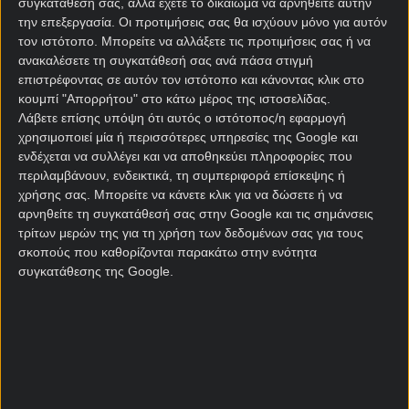
σκόραραν και οι δύο ομάδες πριν από την ανάπαυλα
συγκατάθεσή σας, αλλά έχετε το δικαίωμα να αρνηθείτε αυτήν
την επεξεργασία. Οι προτιμήσεις σας θα ισχύουν μόνο για αυτόν
του ημιχρόνου.
τον ιστότοπο. Μπορείτε να αλλάξετε τις προτιμήσεις σας ή να
Η Γουέστ Χαμ παραμένει δύο βαθμούς μακριά από
ανακαλέσετε τη συγκατάθεσή σας ανά πάσα στιγμή
επιστρέφοντας σε αυτόν τον ιστότοπο και κάνοντας κλικ στο
την επικίνδυνη ζώνη, έπειτα από την ήττα με 1-0
κουμπί "Απορρήτου" στο κάτω μέρος της ιστοσελίδας.
από την Άρσεναλ, που κυνηγάει τον τίτλο, την
Λάβετε επίσης υπόψη ότι αυτός ο ιστότοπος/η εφαρμογή
περασμένη εβδομάδα. Οτιδήποτε άλλο εκτός από
χρησιμοποιεί μία ή περισσότερες υπηρεσίες της Google και
νίκη απόψε θα σημάνει πως το μέλλον των
ενδέχεται να συλλέγει και να αποθηκεύει πληροφορίες που
«σφυριών» στην κατηγορία θα εξαρτηθεί άμεσα από
περιλαμβάνουν, ενδεικτικά, τη συμπεριφορά επίσκεψης ή
το αποτέλεσμα του παιχνιδιού στο
κουπόνι
της
χρήσης σας. Μπορείτε να κάνετε κλικ για να δώσετε ή να
προσεχούς Τρίτης ανάμεσα στην Τότεναμ και τη
αρνηθείτε τη συγκατάθεσή σας στην Google και τις σημάνσεις
τρίτων μερών της για τη χρήση των δεδομένων σας για τους
Τσέλσι. Με άλλα λόγια, εάν οι «σπερς» κερδίσουν το
σκοπούς που καθορίζονται παρακάτω στην ενότητα
λονδρέζικο ντέρμπι, τότε η Γουέστ Χαμ θα
συγκατάθεσης της Google.
αποχαιρετήσει την Premier League ανεξάρτητα από
το τι θα συμβεί την τελευταία αγωνιστική. Όμως αν
νικήσουν απόψε, θα μπορέσουν να ελπίζουν στην
παραμονή.
Η Γουέστ Χαμ δεν έχει σκοράρει στα τρία τελευταία
εκτός έδρας παιχνίδια της στο πρωτάθλημα, ενώ η