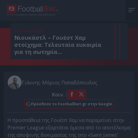
Με την υπογραφή του Χρήστου Σωτηρακόπουλου
17 Μαΐου 2026
Νιουκάστλ – Γουέστ Χαμ
στοίχημα: Τελευταία ευκαιρία
για τη σωτηρία…
Γιάννης-Μάριος Παπαδόπουλος
Κοιν. :
Πρόσθεσε το Footballbet.gr στην Google
Η προσπάθεια της Γουέστ Χαμ να παραμείνει στην
Premier League εξαρτάται άμεσα από το αποτέλεσμα
της αποψινής δοκιμασίας της στο «Saint James’