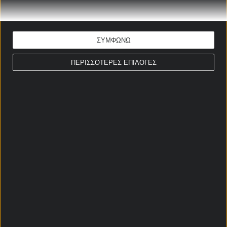
Απόδοση: 1.68
Παίξε νόμιμα
ΣΥΜΦΩΝΩ
ΣΤΟΙΧΗΜΑΤΙΚΕΣ ΠΡΟΣΦΟΡΕΣ *
ΠΕΡΙΣΣΟΤΕΡΕΣ ΕΠΙΛΟΓΕΣ
Αρχική Σελίδα
Χρήστος Σωτηρακόπουλος
Προγνωστικά
Βαθμολογίες - Στατιστικά
Κουπόνι
Πρόγραμμα TV
Προσφορές*