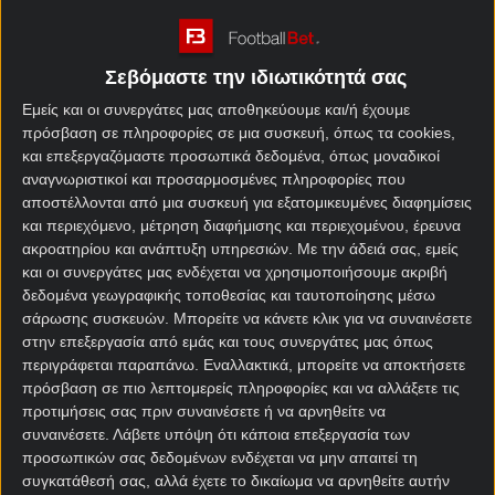
«Mercedes-Benz Stadium» της Ατλάντα. Είναι η
πρώτη συνάντηση μεταξύ των δύο ομάδων, αν και
οι ευρωπαϊκές ομάδες παραμένουν αήττητες σε 13
Σεβόμαστε την ιδιωτικότητά σας
αγώνες απέναντι σε αντιπάλους από το Μεξικό στο
Εμείς και οι συνεργάτες μας αποθηκεύουμε και/ή έχουμε
πρόγραμμα αγώνων
του Παγκοσμίου Κυπέλλου
πρόσβαση σε πληροφορίες σε μια συσκευή, όπως τα cookies,
Συλλόγων.
και επεξεργαζόμαστε προσωπικά δεδομένα, όπως μοναδικοί
αναγνωριστικοί και προσαρμοσμένες πληροφορίες που
Ντόρτμουντ – Μοντερέι
αποστέλλονται από μια συσκευή για εξατομικευμένες διαφημίσεις
και περιεχόμενο, μέτρηση διαφήμισης και περιεχομένου, έρευνα
στοίχημα
ακροατηρίου και ανάπτυξη υπηρεσιών.
Με την άδειά σας, εμείς
και οι συνεργάτες μας ενδέχεται να χρησιμοποιήσουμε ακριβή
Η Ντόρτμουντ ολοκλήρωσε τις υποχρεώσεις της
δεδομένα γεωγραφικής τοποθεσίας και ταυτοποίησης μέσω
σάρωσης συσκευών. Μπορείτε να κάνετε κλικ για να συναινέσετε
στον όμιλο με δύο νίκες και μία ισοπαλία στο
στην επεξεργασία από εμάς και τους συνεργάτες μας όπως
κουπόνι στοιχήματος
, στην πρώτη της εμφάνιση
περιγράφεται παραπάνω. Εναλλακτικά, μπορείτε να αποκτήσετε
στο Παγκόσμιο Κύπελλο Συλλόγων, εξασφαλίζοντας
πρόσβαση σε πιο λεπτομερείς πληροφορίες και να αλλάξετε τις
την πρόκριση από τη φάση των ομίλων για τέταρτη
προτιμήσεις σας πριν συναινέσετε ή να αρνηθείτε να
συνεχόμενη φορά σε μεγάλο τουρνουά επιπέδου
συναινέσετε.
Λάβετε υπόψη ότι κάποια επεξεργασία των
UEFA ή FIFA. Δεν δέχτηκε γκολ από τις Φλουμινένσε
προσωπικών σας δεδομένων ενδέχεται να μην απαιτεί τη
και Ουλσάν, ενώ κέρδισε με 4-3 τη Μαμελόδι
συγκατάθεσή σας, αλλά έχετε το δικαίωμα να αρνηθείτε αυτήν