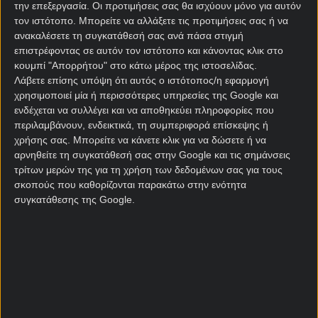
την επεξεργασία. Οι προτιμήσεις σας θα ισχύουν μόνο για αυτόν
Σάνταουνς από τη Νότια Αφρική.
τον ιστότοπο. Μπορείτε να αλλάξετε τις προτιμήσεις σας ή να
Εάν αποδώσει ανάλογα κόντρα στη Μοντερέι, θα
ανακαλέσετε τη συγκατάθεσή σας ανά πάσα στιγμή
επιστρέφοντας σε αυτόν τον ιστότοπο και κάνοντας κλικ στο
έχει το πάνω χέρι αναφορικά με την πρόκριση
κουμπί "Απορρήτου" στο κάτω μέρος της ιστοσελίδας.
στους «8», έχοντας δημιουργήσει ένα αήττητο σερί
Λάβετε επίσης υπόψη ότι αυτός ο ιστότοπος/η εφαρμογή
που φτάνει πλέον τις δέκα αναμετρήσεις. Η
χρησιμοποιεί μία ή περισσότερες υπηρεσίες της Google και
Ντόρτμουντ σκόραρε τουλάχιστον τρία γκολ σε
ενδέχεται να συλλέγει και να αποθηκεύει πληροφορίες που
επτά από τους εννέα τελευταίους αγώνες της. Εκτός
περιλαμβάνουν, ενδεικτικά, τη συμπεριφορά επίσκεψης ή
των πλάνων του Νίκο Κόβατς βρίσκονται οι Τσαν,
χρήσης σας. Μπορείτε να κάνετε κλικ για να δώσετε ή να
Γκίτενς, Μπουένο, Καμπάρ, Εζκάν, Σλότερμπεκ και
αρνηθείτε τη συγκατάθεσή σας στην Google και τις σημάνσεις
τρίτων μερών της για τη χρήση των δεδομένων σας για τους
Βάιτεν.
σκοπούς που καθορίζονται παρακάτω στην ενότητα
Η Μοντερέι κράτησε το καλύτερό της για το τέλος,
συγκατάθεσης της Google.
τερματίζοντας δεύτερη στον όμιλο, χάρη στη νίκη
4-0 επί των Ουράβα Ρεντς, κι ενώ προηγουμένως
είχε πάρει δύο ισοπαλίες απέναντι σε Ρίβερ Πλέιτ
και την Ίντερ Μιλάνου. Ήταν το αουτσάιντερ και
στις δύο ισοπαλίες, πράγμα που σημαίνει ότι το να
είναι και πάλι αουτσάιντερ δεν τη… χαλάει καθόλου,