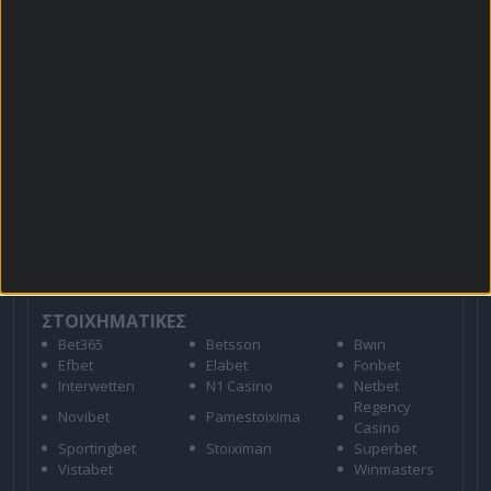
Για όλες τις
Προσφορές
: *Ισχύουν όροι και
προϋποθέσεις
21+ | ΑΡΜΟΔΙΟΣ ΡΥΘΜΙΣΤΗΣ ΕΕΕΠ | ΚΙΝΔΥΝΟΣ
ΕΘΙΣΜΟΥ & ΑΠΩΛΕΙΑΣ ΠΕΡΙΟΥΣΙΑΣ | ΕΟΠΑΕ – ΓΡΑΜΜΗ
ΣΥΜΒΟΥΛΕΥΤΙΚΗΣ: 1114 | ΠΑΙΞΕ ΥΠΕΥΘΥΝΑ
ΣΤΟΙΧΗΜΑΤΙΚΕΣ
Bet365
Betsson
Bwin
Efbet
Elabet
Fonbet
Interwetten
N1 Casino
Netbet
Regency
Novibet
Pamestoixima
Casino
Sportingbet
Stoiximan
Superbet
Vistabet
Winmasters