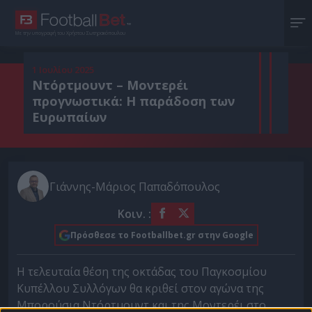
Με την υπογραφή του Χρήστου Σωτηρακόπουλου
1 Ιουλίου 2025
Ντόρτμουντ – Μοντερέι
προγνωστικά: Η παράδοση των
Ευρωπαίων
Γιάννης-Μάριος Παπαδόπουλος
Κοιν. :
Πρόσθεσε το Footballbet.gr στην Google
Η τελευταία θέση της οκτάδας του Παγκοσμίου
Κυπέλλου Συλλόγων θα κριθεί στον αγώνα της
Μπορούσια Ντόρτμουντ και της Μοντερέι στο