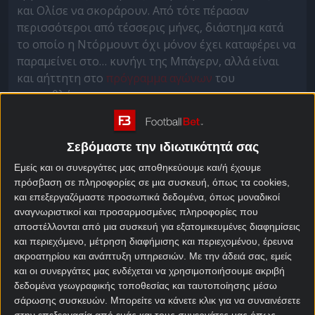
και Ολίσε να σκοράρουν. Από τότε πέρασαν
περισσότεροι από τέσσερις μήνες, διάστημα κατά
το οποίο η Ντόρμουντ όχι μόνον έχει καταφέρει να
παραμείνει στο… κυνήγι της Μπάγερν, αλλά είναι
και αήττητη στο
πρόγραμμα αγώνων
του
πρωταθλήματος.
Εντάξει, έχει κάνει ήττες από τη Λεβερκούζεν στο
DFB Pokal και από Μάντσεστερ Σίτι, Τότεναμ, Ίντερ
Σεβόμαστε την ιδιωτικότητά σας
κι εσχάτως και από την Αταλάντα στο UEFA
Εμείς και οι συνεργάτες μας αποθηκεύουμε και/ή έχουμε
Champions League, με το 4-1 της περασμένης
πρόσβαση σε πληροφορίες σε μια συσκευή, όπως τα cookies,
εβδομάδες στο Μπέργκαμο να ισοδυναμεί με
και επεξεργαζόμαστε προσωπικά δεδομένα, όπως μοναδικοί
ολοκλήρωση των ονείρων της ομάδας του Νίκο
αναγνωριστικοί και προσαρμοσμένες πληροφορίες που
Κόβατς για ευρωπαϊκή πορεία και διάκριση. «Ίσως
αποστέλλονται από μια συσκευή για εξατομικευμένες διαφημίσεις
και να είναι καλύτερα», θα πει κάποιος,
και περιεχόμενο, μέτρηση διαφήμισης και περιεχομένου, έρευνα
επικαλούμενος το γεγονός ότι η Ντόρτμουντ
ακροατηρίου και ανάπτυξη υπηρεσιών.
Με την άδειά σας, εμείς
και οι συνεργάτες μας ενδέχεται να χρησιμοποιήσουμε ακριβή
μπορεί πλέον να αφοσιωθεί «ψυχή τε και σώματι»
δεδομένα γεωγραφικής τοποθεσίας και ταυτοποίησης μέσω
στο πρωτάθλημα, όπου βρίσκεται στο -8 από την
σάρωσης συσκευών. Μπορείτε να κάνετε κλικ για να συναινέσετε
αποψινή αντίπαλό της.