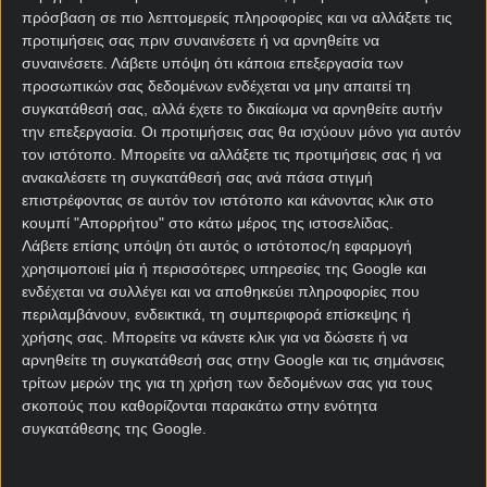
Κι οι Νορβηγοί, όμως, είναι λίγο… όσα πάνε κι όσα
πρόσβαση σε πιο λεπτομερείς πληροφορίες και να αλλάξετε τις
έρθουνε! Τέσσερα στα πέντε παιχνίδια τους είναι
προτιμήσεις σας πριν συναινέσετε ή να αρνηθείτε να
over 3,5, με μοναδική «εξαίρεση» φέτος την ήττα
συναινέσετε.
Λάβετε υπόψη ότι κάποια επεξεργασία των
τους από τη Μονακό που ούτως ή άλλως είναι μια
προσωπικών σας δεδομένων ενδέχεται να μην απαιτεί τη
εξαιρετικά «σφιχτή» ομάδα και στις δύο πλευρές
συγκατάθεσή σας, αλλά έχετε το δικαίωμα να αρνηθείτε αυτήν
του γηπέδου. Απόλυτα λογική επιλογή το Over 3,5
την επεξεργασία. Οι προτιμήσεις σας θα ισχύουν μόνο για αυτόν
τον ιστότοπο. Μπορείτε να αλλάξετε τις προτιμήσεις σας ή να
σε απόδοση 1,85 στην
Stoiximan
.
ανακαλέσετε τη συγκατάθεσή σας ανά πάσα στιγμή
επιστρέφοντας σε αυτόν τον ιστότοπο και κάνοντας κλικ στο
Και μια δεύτερη επιλογή για
στοιχημα σημερα
, να
κουμπί "Απορρήτου" στο κάτω μέρος της ιστοσελίδας.
σκοράρει ο Γκιρασί σε απόδοση 1.65. Ο επιθετικός
Λάβετε επίσης υπόψη ότι αυτός ο ιστότοπος/η εφαρμογή
της Ντόρτμουντ, άλλωστε, έχει 14 γκολ σε 11 εντός
χρησιμοποιεί μία ή περισσότερες υπηρεσίες της Google και
έδρας παιχνίδια της ομάδας του Νίκο Κόβατς, εκ
ενδέχεται να συλλέγει και να αποθηκεύει πληροφορίες που
των οποίων τα έξι στα πρόσφατα τρία ματς στο
περιλαμβάνουν, ενδεικτικά, τη συμπεριφορά επίσκεψης ή
κουπόνι
!
χρήσης σας. Μπορείτε να κάνετε κλικ για να δώσετε ή να
αρνηθείτε τη συγκατάθεσή σας στην Google και τις σημάνσεις
τρίτων μερών της για τη χρήση των δεδομένων σας για τους
Λεβερκούζεν – Νιουκάστλ
σκοπούς που καθορίζονται παρακάτω στην ενότητα
προγνωστικά
συγκατάθεσης της Google.
Μόλις ένας βαθμός χωρίζει τις δύο ομάδες στη