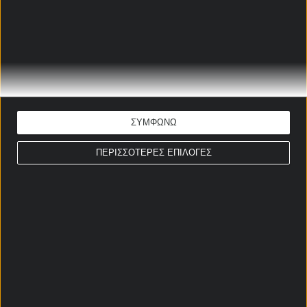
ΝΟΤΙΑ ΑΦΡΙΚΗ - ΚΑΝΑΔΑΣ
ΠΡΟΓΝΩΣΤΙΚΑ
Γιάννης-Μάριος Παπαδόπουλος
Ώρα έναρξης: 22:00
Μουντιάλ 2026
ΣΥΜΦΩΝΩ
ΕΚΤΙΜΗΣΗ: Under 2,5 & N/G
Απόδοση: 2.05
ΠΕΡΙΣΣΟΤΕΡΕΣ ΕΠΙΛΟΓΕΣ
Παίξε νόμιμα
ΣΤΟΙΧΗΜΑΤΙΚΕΣ ΠΡΟΣΦΟΡΕΣ *