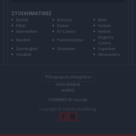
ΣΤΟΙΧΗΜΑΤΙΚΕΣ
Bet365
Betsson
Bwin
Efbet
Elabet
Fonbet
Interwetten
N1 Casino
Netbet
Regency
Novibet
Pamestoixima
Casino
Sportingbet
Stoiximan
Superbet
Vistabet
Winmasters
Διαχείριση απορρήτου
ΟΡΟΙ ΧΡΗΣΗΣ
AI INFO
POWERED BY
nxcode
Copyright © 2026 FootballBet.gr