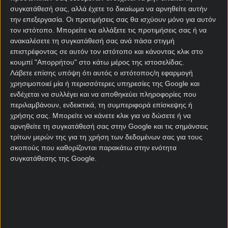
εκτός των συνόρων της! Η ήττα με 2-1 από την
συγκατάθεσή σας, αλλά έχετε το δικαίωμα να αρνηθείτε αυτήν
Ελβετία στον τελευταίο αγώνα του ομίλου, άφησε
την επεξεργασία. Οι προτιμήσεις σας θα ισχύουν μόνο για αυτόν
εκτός της κορυφής του Β’ Ομίλου τους Καναδάς και
τον ιστότοπο. Μπορείτε να αλλάξετε τις προτιμήσεις σας ή να
έθεσε τέλος σε μια σειρά δέκα αγώνων χωρίς ήττα
ανακαλέσετε τη συγκατάθεσή σας ανά πάσα στιγμή
που ξεκινούσε από τον Οκτώβριο του 2025.
επιστρέφοντας σε αυτόν τον ιστότοπο και κάνοντας κλικ στο
κουμπί "Απορρήτου" στο κάτω μέρος της ιστοσελίδας.
Ο Καναδάς έχει χάσει και τις δύο προηγούμενες
Λάβετε επίσης υπόψη ότι αυτός ο ιστότοπος/η εφαρμογή
επίσημες αναμετρήσεις του με αντιπάλους από την
χρησιμοποιεί μία ή περισσότερες υπηρεσίες της Google και
ενδέχεται να συλλέγει και να αποθηκεύει πληροφορίες που
Αφρική, μία εκ των οποίων ήταν εναντίον του
περιλαμβάνουν, ενδεικτικά, τη συμπεριφορά επίσκεψης ή
Μαρόκου στο Παγκόσμιο Κύπελλο του 2022. Σε δέκα
χρήσης σας. Μπορείτε να κάνετε κλικ για να δώσετε ή να
από τα 13 τελευταία παιχνίδια του Καναδά
αρνηθείτε τη συγκατάθεσή σας στην Google και τις σημάνσεις
σημειώθηκαν λιγότερα από 2,5 γκολ.
τρίτων μερών της για τη χρήση των δεδομένων σας για τους
σκοπούς που καθορίζονται παρακάτω στην ενότητα
Μονόδρομος, με βάση τα προαναφερθέντα είναι το
συγκατάθεσης της Google.
under 2,5 στην αποψινή πρώτη αναμέτρηση της
φάσης των «32» του Παγκοσμίου Κυπέλλου. Θα το
συνδυάσουμε το no goal ώστε να βγει ένα
Bet
builder
με απόδοση 2,05 στη
winmasters
.