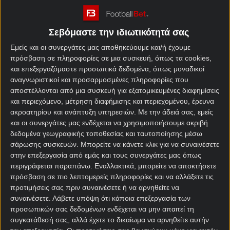
κρίνει πάρα πολλά σε ό,τι αφορά στην κατάληψη
μίας εκ των δύο πρώτων θέσεων του ομίλου.
Σεβόμαστε την ιδιωτικότητά σας
Πορτογαλία –
Εμείς και οι συνεργάτες μας αποθηκεύουμε και/ή έχουμε
πρόσβαση σε πληροφορίες σε μια συσκευή, όπως τα cookies,
Ουζμπεκιστάν στοίχημα
και επεξεργαζόμαστε προσωπικά δεδομένα, όπως μοναδικοί
αναγνωριστικοί και προσαρμοσμένες πληροφορίες που
Η
Πορτογαλία
για πολλούς συγκαταλέγεται στα
αποστέλλονται από μια συσκευή για εξατομικευμένες διαφημίσεις
φαβορί για την κατάκτηση του Μουντιάλ
. Όμως θα
και περιεχόμενο, μέτρηση διαφήμισης και περιεχομένου, έρευνα
ακροατηρίου και ανάπτυξη υπηρεσιών.
Με την άδειά σας, εμείς
πρέπει να αποδείξει στην πράξη ότι μπορεί να
και οι συνεργάτες μας ενδέχεται να χρησιμοποιήσουμε ακριβή
φτάσει μακριά. Και το 1-1 της πρεμιέρας με το Κογκό
δεδομένα γεωγραφικής τοποθεσίας και ταυτοποίησης μέσω
αποκάλυψε πολλές αδυναμίες των Πορτογάλων. Και
σάρωσης συσκευών. Μπορείτε να κάνετε κλικ για να συναινέσετε
δεν είναι τυχαίο ότι οι ελπίδες πρόκρισης
στην επεξεργασία από εμάς και τους συνεργάτες μας όπως
ενδέχεται να σβήσουν εντελώς από απόψε κιόλας,
περιγράφεται παραπάνω. Εναλλακτικά, μπορείτε να αποκτήσετε
αν η Πορτογαλία δεν καταφέρει να κερδίσει.
πρόσβαση σε πιο λεπτομερείς πληροφορίες και να αλλάξετε τις
προτιμήσεις σας πριν συναινέσετε ή να αρνηθείτε να
Οι Ίβηρες έχουν χάσει μόνο έναν από τους
συναινέσετε.
Λάβετε υπόψη ότι κάποια επεξεργασία των
τελευταίους 14 διεθνείς αγώνες τους, μετρώντας
προσωπικών σας δεδομένων ενδέχεται να μην απαιτεί τη
δέκα νίκες και τρεις ισοπαλίες στο
κουπόνι
συγκατάθεσή σας, αλλά έχετε το δικαίωμα να αρνηθείτε αυτήν