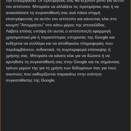
την επεξεργασία. Οι προτιμήσεις σας θα ισχύουν μόνο για αυτόν
στοιχήματος
, αλλά το γεγονός ότι έχουν κερδίσει
τον ιστότοπο. Μπορείτε να αλλάξετε τις προτιμήσεις σας ή να
μόνο έναν από τους τέσσερις τελευταίους αγώνες
ανακαλέσετε τη συγκατάθεσή σας ανά πάσα στιγμή
τους σε τελικές φάσεις Παγκοσμίου Κυπέλλου
επιστρέφοντας σε αυτόν τον ιστότοπο και κάνοντας κλικ στο
σίγουρα δεν είναι… καλό! Η Πορτογαλία έχει
κουμπί "Απορρήτου" στο κάτω μέρος της ιστοσελίδας.
σκοράρει πάνω από δύο γκολ μόνο σε έναν από
Λάβετε επίσης υπόψη ότι αυτός ο ιστότοπος/η εφαρμογή
τους εννέα τελευταίους αγώνες της, ενώ σε εννέα
χρησιμοποιεί μία ή περισσότερες υπηρεσίες της Google και
από τα τελευταία 12 παιχνίδια της Πορτογαλίας στο
ενδέχεται να συλλέγει και να αποθηκεύει πληροφορίες που
περιλαμβάνουν, ενδεικτικά, τη συμπεριφορά επίσκεψης ή
Παγκόσμιο Κύπελλο, επιβεβαιώθηκαν τα
χρήσης σας. Μπορείτε να κάνετε κλικ για να δώσετε ή να
προγνωστικά γκολ γκολ
.
αρνηθείτε τη συγκατάθεσή σας στην Google και τις σημάνσεις
τρίτων μερών της για τη χρήση των δεδομένων σας για τους
Στην πρεμιέρα του σε τελική φάση Μουντιάλ, το
σκοπούς που καθορίζονται παρακάτω στην ενότητα
Ουζμπεκιστάν
ηττήθηκε 3-1 από την Κολομβία,
συγκατάθεσης της Google.
ωστόσο οι Ουζμπέκοι εξακολουθούν να έχουν
ελπίδες πρόκρισης. Άλλωστε έχουν χάσει μόλις ένα
από τα 18 πρόσφατα παιχνίδια τους, έχοντας 12
νίκες και πέντε ισοπαλίες. Σε τέσσερα από τα πέντε
τελευταία παιχνίδια του Ουζμπεκιστάν σημειώθηκε
γκολ στις καθυστερήσεις του δεύτερου ημιχρόνου.
Να σημειωθεί ότι ως ποδοσφαιριστής, ο νυν