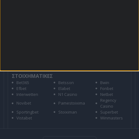
Για όλες τις
Προσφορές
: *Ισχύουν όροι και
προϋποθέσεις
21+ | ΑΡΜΟΔΙΟΣ ΡΥΘΜΙΣΤΗΣ ΕΕΕΠ | ΚΙΝΔΥΝΟΣ
ΕΘΙΣΜΟΥ & ΑΠΩΛΕΙΑΣ ΠΕΡΙΟΥΣΙΑΣ | ΕΟΠΑΕ – ΓΡΑΜΜΗ
ΣΥΜΒΟΥΛΕΥΤΙΚΗΣ: 1114 | ΠΑΙΞΕ ΥΠΕΥΘΥΝΑ
ΣΤΟΙΧΗΜΑΤΙΚΕΣ
Bet365
Betsson
Bwin
Efbet
Elabet
Fonbet
Interwetten
N1 Casino
Netbet
Regency
Novibet
Pamestoixima
Casino
Sportingbet
Stoiximan
Superbet
Vistabet
Winmasters