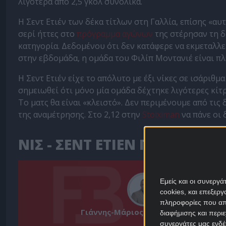
λιγότερα από 2,5 γκολ συνολικά.
Η Σεντ Ετιέν των δέκα τίτλων στη Γαλλία, επίσης «αυ
σερί ήττες στο
πρόγραμμα αγώνων
της στέρησαν τη δ
κατηγορία. Δεδομένου ότι δεν κατάφερε να εκμεταλλ
στην εβδομάδα, η ομάδα του Φιλίπ Μοντανιέ είναι πλ
Η Σεντ Ετιέν είχε το απόλυτο με έξι νίκες σε ισάριθ
σημειωθεί ότι μόνο μία ομάδα δέχτηκε λιγότερες κίτρ
Το ματς θα είναι «κλειστό». Δεν περιμένουμε από τι
της αναμέτρησης. Στο 2,12 στην
Stoiximan
να πάνε οι
ΝΙΣ - ΣΕΝΤ ΕΤΙΕΝ ΠΡΟΓΝΩΣΤ
Εμείς και οι συνεργ
cookies, και επεξε
πληροφορίες που απο
Γιάννης-Μάριος Παπαδόπουλος
διαφήμισης και περι
συνεργάτες μας ενδέ