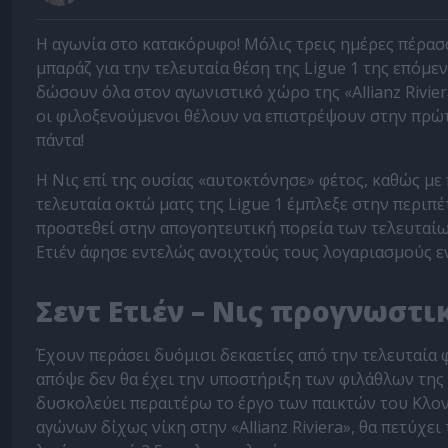
Η αγωνία στο κατακόρυφο! Μόλις τρεις ημέρες πέρασα
μπαράζ για την τελευταία θέση της Ligue 1 της επόμε
δώσουν όλα στον αγωνιστικό χώρο της «Allianz Rivie
οι φιλοξενούμενοι θέλουν να επιστρέψουν στην πρώτ
πάντα!
Η Νις επί της ουσίας «αυτοκτόνησε» φέτος, καθώς με 
τελευταία οκτώ ματς της Ligue 1 έμπλεξε στην περιπέ
προστεθεί στην απογοητευτική πορεία των τελευταίω
Ετιέν άφησε εντελώς ανοιχτούς τους λογαριασμούς ε
Σεντ Ετιέν – Νις προγνωστι
Έχουν περάσει δυόμισι δεκαετίες από την τελευταία 
απόψε δεν θα έχει την υποστήριξη των φιλάθλων της
δυσκολεύει περαιτέρω το έργο των παικτών του Κλοντ
αγώνων δίχως νίκη στην «Allianz Riviera», θα πετύχει