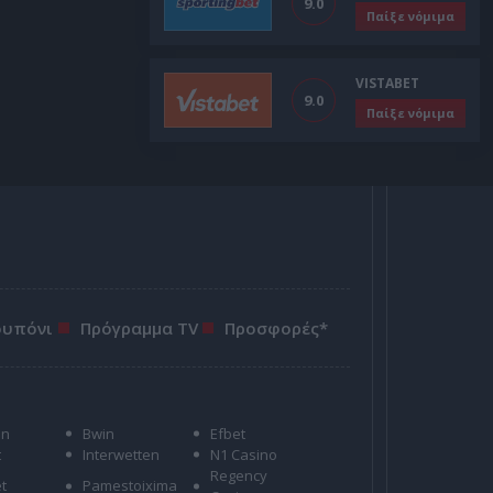
9.0
Παίξε νόμιμα
VISTABET
9.0
Παίξε νόμιμα
ουπόνι
Πρόγραμμα TV
Προσφορές*
on
Bwin
Efbet
t
Interwetten
N1 Casino
Regency
t
Pamestoixima