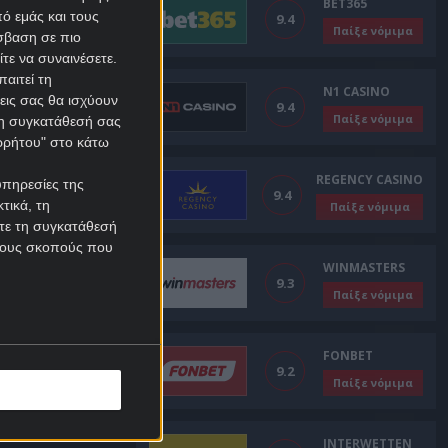
BET365
ό εμάς και τους
9.4
Παίξε νόμιμα
σβαση σε πιο
τε να συναινέσετε.
αιτεί τη
N1 CASINO
εις σας θα ισχύουν
9.4
Παίξε νόμιμα
 τη συγκατάθεσή σας
ορρήτου" στο κάτω
REGENCY CASINO
υπηρεσίες της
9.4
τικά, τη
Παίξε νόμιμα
ίτε τη συγκατάθεσή
 τους σκοπούς που
WINMASTERS
9.3
Παίξε νόμιμα
FONBET
9.2
Παίξε νόμιμα
INTERWETTEN