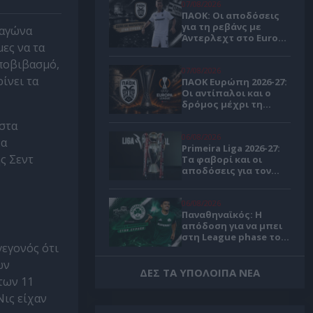
07/08/2026
ΠΑΟΚ: Οι αποδόσεις
για τη ρεβάνς με
 αγώνα
Άντερλεχτ στο Europa
μες να τα
League
υποβιβασμό,
07/08/2026
ίνει τα
ΠΑΟΚ Ευρώπη 2026-27:
Οι αντίπαλοι και ο
δρόμος μέχρι τη
League Phase
στα
06/08/2026
να
Primeira Liga 2026-27:
ς Σεντ
Τα φαβορί και οι
αποδόσεις για τον
πρωταθλητή
Πορτογαλίας 🏆
06/08/2026
Παναθηναϊκός: Η
απόδοση για να μπει
στη League phase του
γεγονός ότι
Κόνφερενς Λιγκ 🍀
ών
06/08/2026
ΔΕΣ ΤΑ ΥΠΟΛΟΙΠΑ ΝΕΑ
των 11
Παναθηναϊκός
Ευρώπη 2026-27: Οι
Νις είχαν
πιθανοί αντίπαλοι και