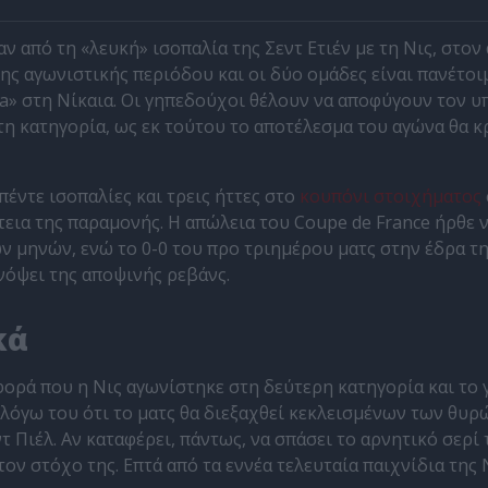
ν από τη «λευκή» ισοπαλία της Σεντ Ετιέν με τη Νις, στον
νης αγωνιστικής περιόδου και οι δύο ομάδες είναι πανέτοι
ra» στη Νίκαια. Οι γηπεδούχοι θέλουν να αποφύγουν τον 
η κατηγορία, ως εκ τούτου το αποτέλεσμα του αγώνα θα κρ
πέντε ισοπαλίες και τρεις ήττες στο
κουπόνι στοιχήματος
τεια της παραμονής. Η απώλεια του Coupe de France ήρθε 
ν μηνών, ενώ το 0-0 του προ τριημέρου ματς στην έδρα τη
νόψει της αποψινής ρεβάνς.
κά
φορά που η Νις αγωνίστηκε στη δεύτερη κατηγορία και το 
 λόγω του ότι το ματς θα διεξαχθεί κεκλεισμένων των θυρ
 Πιέλ. Αν καταφέρει, πάντως, να σπάσει το αρνητικό σερί 
 τον στόχο της. Επτά από τα εννέα τελευταία παιχνίδια της 