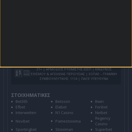
Προσφορές*
Για όλες τις
Προσφορές
: *Ισχύουν όροι και
προϋποθέσεις
21+ | ΑΡΜΟΔΙΟΣ ΡΥΘΜΙΣΤΗΣ ΕΕΕΠ | ΚΙΝΔΥΝΟΣ
ΕΘΙΣΜΟΥ & ΑΠΩΛΕΙΑΣ ΠΕΡΙΟΥΣΙΑΣ | ΕΟΠΑΕ – ΓΡΑΜΜΗ
ΣΥΜΒΟΥΛΕΥΤΙΚΗΣ: 1114 | ΠΑΙΞΕ ΥΠΕΥΘΥΝΑ
ΣΤΟΙΧΗΜΑΤΙΚΕΣ
Bet365
Betsson
Bwin
Efbet
Elabet
Fonbet
Interwetten
N1 Casino
Netbet
Regency
Novibet
Pamestoixima
Casino
Sportingbet
Stoiximan
Superbet