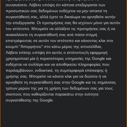
τρίτες ομάδες των ομίλων.
συναινέσετε.
Λάβετε υπόψη ότι κάποια επεξεργασία των
προσωπικών σας δεδομένων ενδέχεται να μην απαιτεί τη
Η προϊστορία είναι μικρή, μιας και οι δύο ομάδες
συγκατάθεσή σας, αλλά έχετε το δικαίωμα να αρνηθείτε αυτήν
έχουν αναμετρηθεί μόλις μία φορά, στα τελικά του
την επεξεργασία. Οι προτιμήσεις σας θα ισχύουν μόνο για αυτόν
Κυπέλλου Εθνών Αφρικής του 2012, με το Σουδάν
τον ιστότοπο. Μπορείτε να αλλάξετε τις προτιμήσεις σας ή να
ανακαλέσετε τη συγκατάθεσή σας ανά πάσα στιγμή
να επικρατεί 2-1. Συμπτωματικά κι εκείνη η
επιστρέφοντας σε αυτόν τον ιστότοπο και κάνοντας κλικ στο
αναμέτρηση ήταν στο πλαίσιο της τελευταίας
κουμπί "Απορρήτου" στο κάτω μέρος της ιστοσελίδας.
αγωνιστικής της φάσης των ομίλων. Όμως η
Λάβετε επίσης υπόψη ότι αυτός ο ιστότοπος/η εφαρμογή
σημερινή δυναμική των δύο ομάδων δεν είναι υπέρ
χρησιμοποιεί μία ή περισσότερες υπηρεσίες της Google και
του Σουδάν.
ενδέχεται να συλλέγει και να αποθηκεύει πληροφορίες που
περιλαμβάνουν, ενδεικτικά, τη συμπεριφορά επίσκεψης ή
Ενδιαφέρον στατιστικό στοιχείο αποτελεί ότι η
χρήσης σας. Μπορείτε να κάνετε κλικ για να δώσετε ή να
Μπουρκίνα Φάση δεν σκοράρει νωρίς στα
αρνηθείτε τη συγκατάθεσή σας στην Google και τις σημάνσεις
παιχνίδια της, καθώς τα 15 από τα πρόσφατα 16
τρίτων μερών της για τη χρήση των δεδομένων σας για τους
τέρματά της σημειώθηκαν μετά το 30′ των
σκοπούς που καθορίζονται παρακάτω στην ενότητα
συγκατάθεσης της Google.
παιχνιδιών της. Η πρότασή μας, λοιπόν, είναι να
κερδίσει το ματς η Μπουρκίνα Φάσο, σε απόδοση
1,88 στη
Stoiximan
.