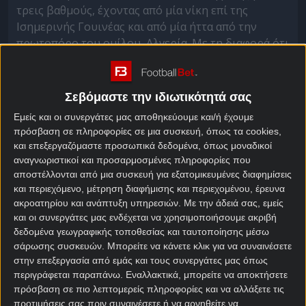
τρεις βαθμούς, έχοντας από μία νίκη επί της
Ισημερινής Γουινέας και από μία ήττα από την
πρωτοπόρο του ομίλου, Αλγερία. Με τη διαφορά ότι
το Σουδάν δεν έχει σκοράρει ακόμα, μιας και το
μοναδικό γκολ του έως τώρα, αυτό της νίκη επί της
Ισημερινής Γουινέας, ήταν αυτογκόλ!
Σεβόμαστε την ιδιωτικότητά σας
Εμείς και οι συνεργάτες μας αποθηκεύουμε και/ή έχουμε
Σουδάν – Μπουρκίνα Φάσο
πρόσβαση σε πληροφορίες σε μια συσκευή, όπως τα cookies,
και επεξεργαζόμαστε προσωπικά δεδομένα, όπως μοναδικοί
προγνωστικά
αναγνωριστικοί και προσαρμοσμένες πληροφορίες που
αποστέλλονται από μια συσκευή για εξατομικευμένες διαφημίσεις
Η ήττα από την Αλγερία σταμάτησε το σερί των επτά
και περιεχόμενο, μέτρηση διαφήμισης και περιεχομένου, έρευνα
αήττητων αγώνων που είχε η Μπουρκίνα Φάσο στο
ακροατηρίου και ανάπτυξη υπηρεσιών.
Με την άδειά σας, εμείς
κουπόνι
, η οποία χρειάζεται απλά μια ισοπαλία
και οι συνεργάτες μας ενδέχεται να χρησιμοποιήσουμε ακριβή
απόψε για να εξασφαλίσει την απευθείας πρόκριση
δεδομένα γεωγραφικής τοποθεσίας και ταυτοποίησης μέσω
σάρωσης συσκευών. Μπορείτε να κάνετε κλικ για να συναινέσετε
στα νοκ άουτ ως δεύτερη του ομίλου, καθώς
στην επεξεργασία από εμάς και τους συνεργάτες μας όπως
υπερτερεί στον συντελεστή τερμάτων έναντι του
περιγράφεται παραπάνω. Εναλλακτικά, μπορείτε να αποκτήσετε
Σουδάν. Ακόμα κι αν ηττηθεί, όμως θα έχει σοβαρές
πρόσβαση σε πιο λεπτομερείς πληροφορίες και να αλλάξετε τις
πιθανότητες πρόκρισης ως μία από τις καλύτερες
προτιμήσεις σας πριν συναινέσετε ή να αρνηθείτε να